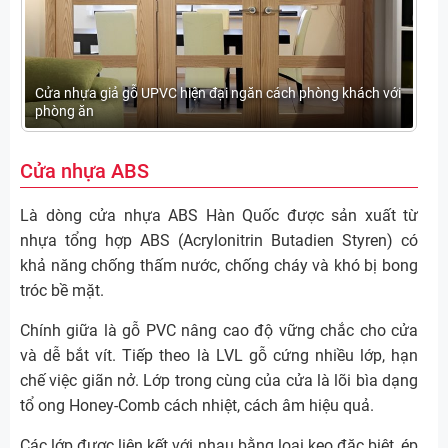
Cửa nhựa giả gỗ UPVC hiện đại ngăn cách phòng khách với
phòng ăn
Cửa nhựa ABS
Là dòng cửa nhựa ABS Hàn Quốc được sản xuất từ
nhựa tổng hợp ABS (Acrylonitrin Butadien Styren) có
khả năng chống thấm nước, chống cháy và khó bị bong
tróc bề mặt.
Chính giữa là gỗ PVC nâng cao độ vững chắc cho cửa
và dễ bắt vít. Tiếp theo là LVL gỗ cứng nhiều lớp, hạn
chế việc giãn nở. Lớp trong cùng của cửa là lõi bìa dạng
tổ ong Honey-Comb cách nhiệt, cách âm hiệu quả.
Các lớp được liên kết với nhau bằng loại keo đặc biệt, ép