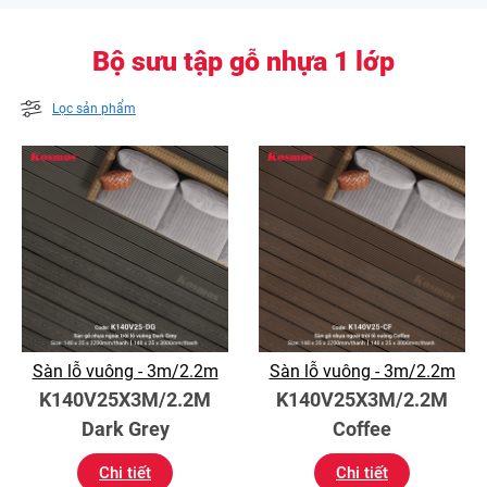
Bộ sưu tập gỗ nhựa 1 lớp
Lọc sản phẩm
Sàn lỗ vuông - 3m/2.2m
Sàn lỗ vuông - 3m/2.2m
K140V25X3M/2.2M
K140V25X3M/2.2M
Dark Grey
Coffee
Chi tiết
Chi tiết