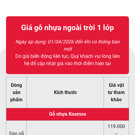
Giá gỗ nhựa ngoài trời 1 lớp
Ngày áp dụng:
01/04/2026
đến khi có thông báo
mới
Do giá biến động liên tục, Quý khách vui lòng liên
hệ để cập nhật giá vào thời điểm hiện tại
Dòng
Giá vật
sản
Kích thước
tư tham
phẩm
khảo
Gỗ nhựa Kosmos
119.000
Sàn gỗ
–