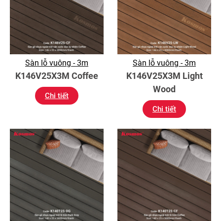
Sàn lỗ vuông - 3m
Sàn lỗ vuông - 3m
K146V25X3M Coffee
K146V25X3M Light
Wood
Chi tiết
Chi tiết