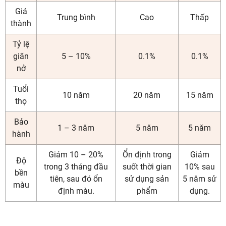
Giá
Trung bình
Cao
Thấp
thành
Tỷ lệ
giãn
5 – 10%
0.1%
0.1%
nở
Tuổi
10 năm
20 năm
15 năm
thọ
Bảo
1 – 3 năm
5 năm
5 năm
hành
Giảm 10 – 20%
Ổn định trong
Giảm
Độ
trong 3 tháng đầu
suốt thời gian
10% sau
bền
tiên, sau đó ổn
sử dụng sản
5 năm sử
màu
định màu.
phẩm
dụng.