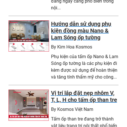
đang ngày càng phổ biến trong
nội...
Hướng dẫn sử dụng phụ
kiện đồng màu Nano &
Lam Sóng ốp tường
By Kim Hoa Kosmos
Phụ kiện của tấm ốp Nano & Lam
Sóng ốp tường là các phụ kiện đi
kèm được sử dụng để hoàn thiện
và tăng tính thẩm mỹ cho công...
Vị trí lắp đặt nẹp nhôm V,
T, L, H cho tấm ốp than tre
By Kosmos Việt Nam
Tấm ốp than tre đang trở thành
vật liệu trang trí nội thất phổ biến