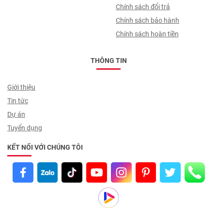
trình giao nhận
Chính sách đổi trả
Chính sách bảo hành
Chính sách hoàn tiền
THÔNG TIN
Giới thiệu
Tin tức
Dự án
Tuyển dụng
KẾT NỐI VỚI CHÚNG TÔI