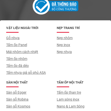
VẬT LIỆU NGOÀI TRỜI
NẸP TRANG TRÍ
Gỗ nhựa
Nẹp nhôm
Tấm ốp Panel
Nẹp inox
Mái nhôm cách nhiệt
Nẹp nhựa
Tấm ốp nhôm
Tấm ốp đá dẻo
Tấm nhựa giả gỗ phủ ASA
SÀN NỘI THẤT
TẤM ỐP NỘI THẤT
Sàn gỗ Egger
Tấm ốp than tre
Sàn gỗ Robina
Lam sóng inox
Sàn gỗ Kosmos
Nano & Lam Sóng