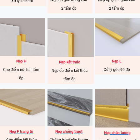
Nẹp ốp góc trong của
Nẹp ốp góc ngoài của
Xử lý khe nối
2 tấm ốp
2 tấm ốp
Nẹp H
Nẹp L
Nẹp kết thúc
Che điểm nối hai tấm
Xử lý góc 90 độ
Nẹp ốp điểm kết thúc
ốp
tấm ốp
Nẹp F trang trí
Nẹp chống trượt
Nẹp chân tường