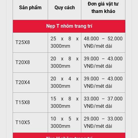
Đơn giá vật tư
Sản phẩm
Quy cách
tham khảo
Nẹp T nhôm trang trí
25 x 8 x
48.000 – 52.000
T25X8
3000mm
VNĐ/mét dài
20 x 8 x
39.000 – 43.000
T20X8
3000mm
VNĐ/mét dài
20 x 4 x
39.000 – 43.000
T20X4
3000mm
VNĐ/mét dài
15 x 8 x
33.000 – 37.000
T15X8
3000mm
VNĐ/mét dài
10 x 5 x
29.000 – 33.000
T10X5
3000mm
VNĐ/mét dài