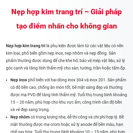
Nẹp hợp kim trang trí – Giải pháp
tạo điểm nhấn cho không gian
Nẹp hợp kim trang trí
là phụ kiện được làm từ các vật liệu có nền
kim loại, phổ biến gồm nẹp inox, nẹp nhôm và nẹp đồng. Sản
phẩm thường được dùng để che khe hở, bảo vệ mép vật liệu, xử lý
góc cạnh và tăng tính thẩm mỹ cho sàn, tường, trần hoặc tấm ốp.
Nẹp inox
phổ biến với hai dòng inox 304 và inox 201. Sản phẩm
có độ bền cao, chống ăn mòn tốt, bề mặt sáng đẹp và thường
được mạ PVD để tăng tính thẩm mỹ. Tuổi thọ trung bình khoảng
15 – 20 năm, phù hợp cho khu vực ẩm, công trình cần độ bền
và vẻ đẹp sang trọng.
Nẹp nhôm
có trọng lượng nhẹ, dễ thi công và chi phí hợp lý. Bề
mặt thường được mạ crom hoặc xử lý anode để bền màu, hạn
chế oxy hóa. Tuổi thọ trung bình khoảng 10 – 15 năm, phù hợp