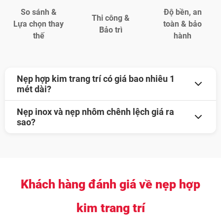
So sánh &
Độ bền, an
Thi công &
Lựa chọn thay
toàn & bảo
Bảo trì
thế
hành
Nẹp hợp kim trang trí có giá bao nhiêu 1
mét dài?
Giá dao động từ 10.000 – 89.000 VNĐ/m, tùy loại và
Nẹp inox và nẹp nhôm chênh lệch giá ra
quy cách.
sao?
Chi phí chênh lệch phụ thuộc vào chất liệu (nhôm
Nẹp inox có giá cao hơn nẹp nhôm cùng kích thước.
hoặc inox), kích thước, độ dày, kiểu dáng (T, V, L, H,
Lý do nẹp inox bền và sang trọng hơn nẹp nhôm.
F…).
Ví dụ: Nẹp V20 nhôm giá 39.000 – 43.000 VNĐ/mét
dài, nẹp V20 inox giá 59.000 – 69.000 VNĐ/mét dài.
Khách hàng đánh giá về nẹp hợp
kim trang trí