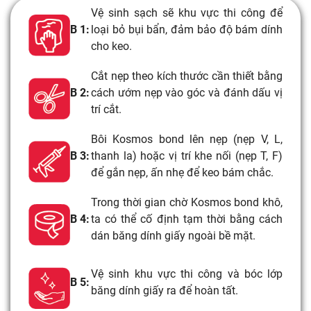
Vệ sinh sạch sẽ khu vực thi công để
B 1:
loại bỏ bụi bẩn, đảm bảo độ bám dính
cho keo.
Cắt nẹp theo kích thước cần thiết bằng
B 2:
cách ướm nẹp vào góc và đánh dấu vị
trí cắt.
Bôi Kosmos bond lên nẹp (nẹp V, L,
B 3:
thanh la) hoặc vị trí khe nối (nẹp T, F)
để gắn nẹp, ấn nhẹ để keo bám chắc.
Trong thời gian chờ Kosmos bond khô,
B 4:
ta có thể cố định tạm thời bằng cách
dán băng dính giấy ngoài bề mặt.
Vệ sinh khu vực thi công và bóc lớp
B 5:
băng dính giấy ra để hoàn tất.