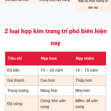
Che điểm kết thúc
Chống trượt cầu thang
Nẹp ốp chân tường có
đèn led
2 loại hợp kim trang trí phổ biến hiện
nay
Tiêu chí
Nẹp Inox
Nẹp nhôm
Độ bền
15 – 20 năm
10 – 15 năm
Giá thành
Cao hơn
Thấp hơn
Trọng lượng
Nặng hơn
Nhẹ hơn
Cứng, khó uốn
Mềm, dễ uốn
Độ cứng
cong
cong