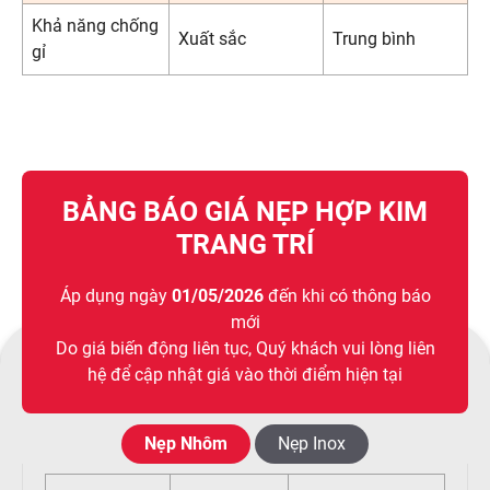
Khả năng chống
Xuất sắc
Trung bình
gỉ
BẢNG BÁO GIÁ NẸP HỢP KIM
TRANG TRÍ
Áp dụng ngày
01/05/2026
đến khi có thông báo
mới
Do giá biến động liên tục, Quý khách vui lòng liên
hệ để cập nhật giá vào thời điểm hiện tại
Nẹp Nhôm
Nẹp Inox