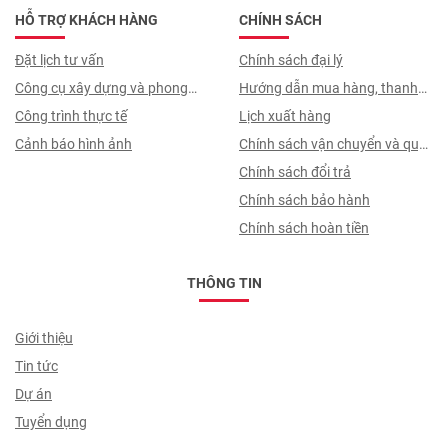
HỖ TRỢ KHÁCH HÀNG
CHÍNH SÁCH
Đặt lịch tư vấn
Chính sách đại lý
Công cụ xây dựng và phong
Hướng dẫn mua hàng, thanh
thuỷ
Công trình thực tế
toán, quy trình ký hợp đồng
Lịch xuất hàng
Cảnh báo hình ảnh
Chính sách vận chuyển và quy
trình giao nhận
Chính sách đổi trả
Chính sách bảo hành
Chính sách hoàn tiền
THÔNG TIN
Giới thiệu
Tin tức
Dự án
Tuyển dụng