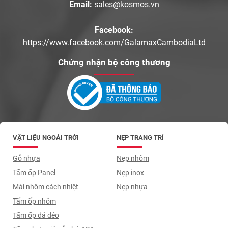
Email:
sales@kosmos.vn
Facebook:
https://www.facebook.com/GalamaxCambodiaLtd
Chứng nhận bộ công thương
VẬT LIỆU NGOÀI TRỜI
NẸP TRANG TRÍ
Gỗ nhựa
Nẹp nhôm
Tấm ốp Panel
Nẹp inox
Mái nhôm cách nhiệt
Nẹp nhựa
Tấm ốp nhôm
Tấm ốp đá dẻo