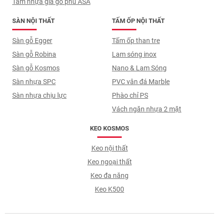
Tấm nhựa giả gỗ phủ ASA
SÀN NỘI THẤT
TẤM ỐP NỘI THẤT
Sàn gỗ Egger
Tấm ốp than tre
Sàn gỗ Robina
Lam sóng inox
Sàn gỗ Kosmos
Nano & Lam Sóng
Sàn nhựa SPC
PVC vân đá Marble
Sàn nhựa chịu lực
Phào chỉ PS
Vách ngăn nhựa 2 mặt
KEO KOSMOS
Keo nội thất
Keo ngoại thất
Keo đa năng
Keo K500