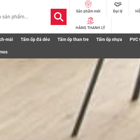
Đại lý
Hỗ
Sản phẩm mới
HÀNG THANH LÝ
ch-mái
Tấm ốp đá dẻo
Tấm ốp than tre
Tấm ốp nhựa
PVC 
iá
Thi công
Cảnh báo an toàn
Bảo hành
C
smos