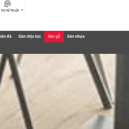
 trợ kỹ thuật
vân đá
Sàn chịu lực
Sàn gỗ
Sàn nhựa
hứng chỉ
Map sản phẩm
Tải sản phẩm/Catalogue