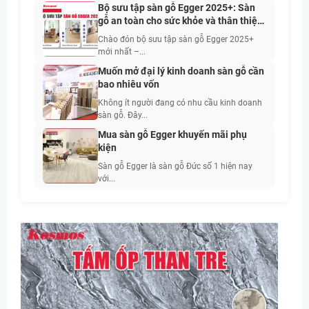
Bộ sưu tập sàn gỗ Egger 2025+: Sàn
gỗ an toàn cho sức khỏe và thân thiện
với con người
Chào đón bộ sưu tập sàn gỗ Egger 2025+
mới nhất –...
Muốn mở đại lý kinh doanh sàn gỗ cần
bao nhiêu vốn
Không ít người đang có nhu cầu kinh doanh
sàn gỗ. Đây...
Mua sàn gỗ Egger khuyến mãi phụ
kiện
Sàn gỗ Egger là sàn gỗ Đức số 1 hiện nay
với...