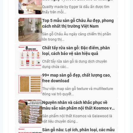
minh sàn gỗ Egger không “made in
Quality made by Egger là dấu ấn được tìm
Germany”
thấy trên mỗi...
Top 5 mẫu sàn gỗ Châu Âu đẹp, phong
cách nhất thị trường Việt Nam
Sàn gỗ Châu Âu ngày càng chiếm thị phần
lớn trong thị...
Chất tẩy rửa sàn gỗ: Đặc điểm, phân
loại, cách bảo vệ sàn hiệu quả
Chất tẩy rửa sàn gỗ là dung dịch chuyên
dụng chứa các...
99+ map sàn gỗ đẹp, chất lượng cao,
free download
Thư viện map sàn gỗ texture và multitexture
đóng vai trò quyết...
Nguyên nhân và cách khắc phục về
màu sắc sản phẩm nội thất Kosmos và
Galawood
Sản phẩm nội thất Kosmos và Galawood là
vật liệu chuyên dùng...
Sàn gỗ nâu: Lợi ích, phân loại, các mẫu