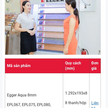
Quy cách
Đơn
Mã sản phẩm
(mm)
giá
1.292x193x8
Egger Aqua 8mm
8 thanh/hộp
Liên
EPL067, EPL075, EPL080,