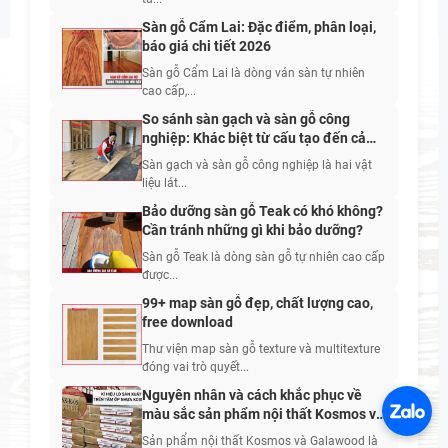
Sàn gỗ Cẩm Lai: Đặc điểm, phân loại,
báo giá chi tiết 2026
Sàn gỗ Cẩm Lai là dòng ván sàn tự nhiên
cao cấp,...
So sánh sàn gạch và sàn gỗ công
nghiệp: Khác biệt từ cấu tạo đến cảm
giác sử dụng
Sàn gạch và sàn gỗ công nghiệp là hai vật
liệu lát...
Bảo dưỡng sàn gỗ Teak có khó không?
Cần tránh những gì khi bảo dưỡng?
Sàn gỗ Teak là dòng sàn gỗ tự nhiên cao cấp
được...
99+ map sàn gỗ đẹp, chất lượng cao,
free download
Thư viện map sàn gỗ texture và multitexture
đóng vai trò quyết...
Nguyên nhân và cách khắc phục về
màu sắc sản phẩm nội thất Kosmos và
Galawood
Sản phẩm nội thất Kosmos và Galawood là