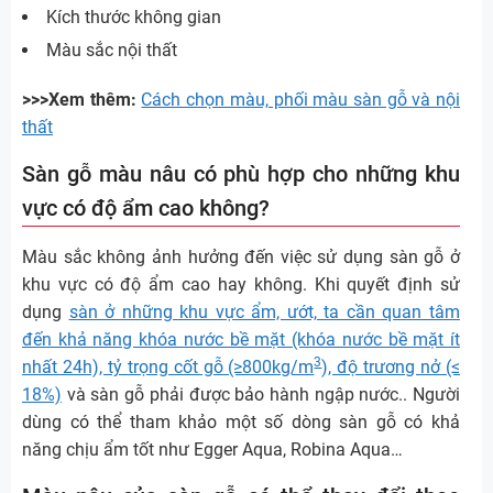
Kích thước không gian
Màu sắc nội thất
>>>Xem thêm:
Cách chọn màu, phối màu sàn gỗ và nội
thất
Sàn gỗ màu nâu có phù hợp cho những khu
vực có độ ẩm cao không?
Màu sắc không ảnh hưởng đến việc sử dụng sàn gỗ ở
khu vực có độ ẩm cao hay không. Khi quyết định sử
dụng
sàn ở những khu vực ẩm, ướt, ta cần quan tâm
đến khả năng khóa nước bề mặt (khóa nước bề mặt ít
3
nhất 24h), tỷ trọng cốt gỗ (≥800kg/m
), độ trương nở (≤
18%)
và sàn gỗ phải được bảo hành ngập nước.. Người
dùng có thể tham khảo một số dòng sàn gỗ có khả
năng chịu ẩm tốt như Egger Aqua, Robina Aqua…