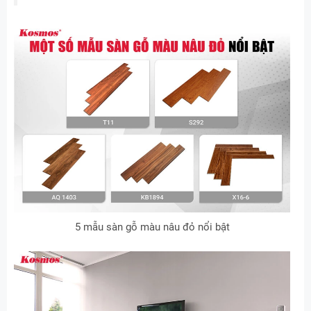
5 mẫu sàn gỗ màu nâu đỏ nổi bật