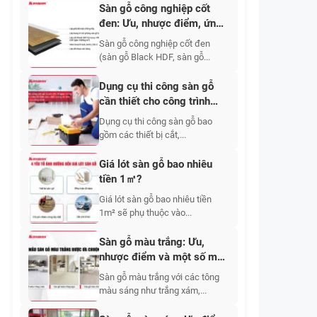
Sàn gỗ công nghiệp cốt
đen: Ưu, nhược điểm, ứng
dụng, báo giá 2026
Sàn gỗ công nghiệp cốt đen
(sàn gỗ Black HDF, sàn gỗ...
Dụng cụ thi công sàn gỗ
cần thiết cho công trình
bền đẹp
Dụng cụ thi công sàn gỗ bao
gồm các thiết bị cắt,...
Giá lót sàn gỗ bao nhiêu
tiền 1㎡?
Giá lót sàn gỗ bao nhiêu tiền
1m² sẽ phụ thuộc vào...
Sàn gỗ màu trắng: Ưu,
nhược điểm và một số mẫu
đẹp 2026
Sàn gỗ màu trắng với các tông
màu sáng như trắng xám,...