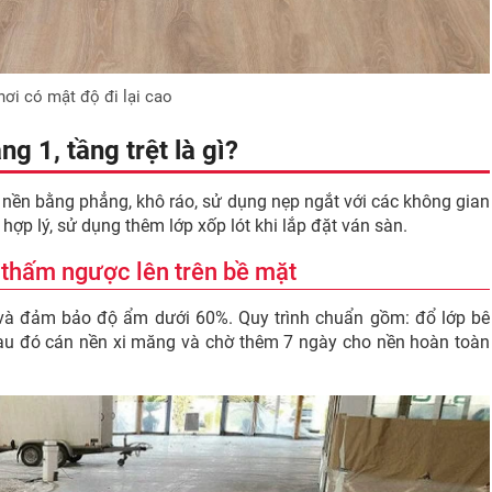
nơi có mật độ đi lại cao
ng 1, tầng trệt là gì?
t nền bằng phẳng, khô ráo, sử dụng nẹp ngắt với các không gian
hợp lý, sử dụng thêm lớp xốp lót khi lắp đặt ván sàn.
 thấm ngược lên trên bề mặt
và đảm bảo độ ẩm dưới 60%. Quy trình chuẩn gồm: đổ lớp bê
sau đó cán nền xi măng và chờ thêm 7 ngày cho nền hoàn toàn