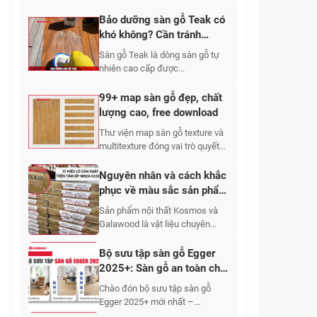
Bảo dưỡng sàn gỗ Teak có
khó không? Cần tránh
những gì khi bảo dưỡng?
Sàn gỗ Teak là dòng sàn gỗ tự
nhiên cao cấp được...
99+ map sàn gỗ đẹp, chất
lượng cao, free download
Thư viện map sàn gỗ texture và
multitexture đóng vai trò quyết...
Nguyên nhân và cách khắc
phục về màu sắc sản phẩm
nội thất Kosmos và
Sản phẩm nội thất Kosmos và
Galawood
Galawood là vật liệu chuyên
dùng...
Bộ sưu tập sàn gỗ Egger
2025+: Sàn gỗ an toàn cho
sức khỏe và thân thiện với
Chào đón bộ sưu tập sàn gỗ
con người
Egger 2025+ mới nhất –...