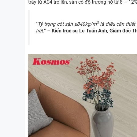
trầy từ AC4 trở lên, sàn có độ trương nở từ 8 – 12
3
“
Tỷ trọng cốt sàn ≥840kg/m
là điều cần thiế
trệt.
” –
Kiến trúc sư Lê Tuấn Anh, Giám đốc Th