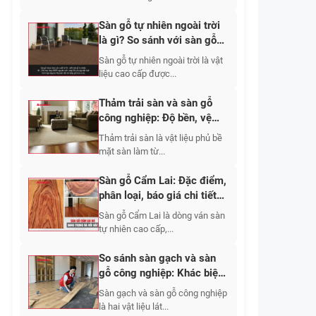
Sàn gỗ tự nhiên ngoài trời
là gì? So sánh với sàn gỗ
nhựa về độ bền và giá
Sàn gỗ tự nhiên ngoài trời là vật
liệu cao cấp được...
Thảm trải sàn và sàn gỗ
công nghiệp: Độ bền, vệ
sinh, chi phí và tính ứng
Thảm trải sàn là vật liệu phủ bề
dụng
mặt sàn làm từ...
Sàn gỗ Cẩm Lai: Đặc điểm,
phân loại, báo giá chi tiết
2026
Sàn gỗ Cẩm Lai là dòng ván sàn
tự nhiên cao cấp,...
So sánh sàn gạch và sàn
gỗ công nghiệp: Khác biệt
từ cấu tạo đến cảm giác sử
Sàn gạch và sàn gỗ công nghiệp
dụng
là hai vật liệu lát...