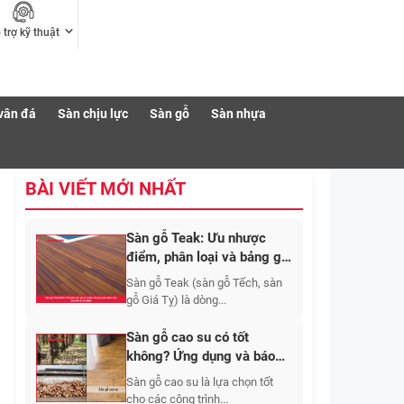
 trợ kỹ thuật
vân đá
Sàn chịu lực
Sàn gỗ
Sàn nhựa
BÀI VIẾT MỚI NHẤT
Sàn gỗ Teak: Ưu nhược
điểm, phân loại và bảng giá
thi công mới nhất?
Sàn gỗ Teak (sàn gỗ Tếch, sàn
gỗ Giá Tỵ) là dòng...
Sàn gỗ cao su có tốt
không? Ứng dụng và báo
giá 2026
Sàn gỗ cao su là lựa chọn tốt
cho các công trình...