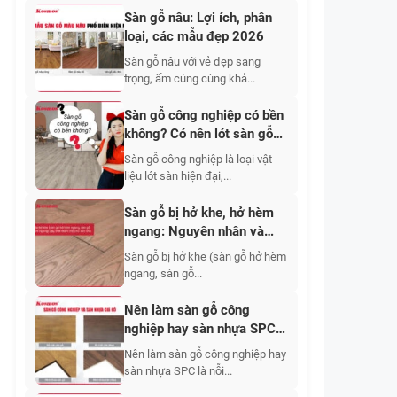
Sàn gỗ nâu: Lợi ích, phân
loại, các mẫu đẹp 2026
Sàn gỗ nâu với vẻ đẹp sang
trọng, ấm cúng cùng khả...
Sàn gỗ công nghiệp có bền
không? Có nên lót sàn gỗ
công nghiệp?
Sàn gỗ công nghiệp là loại vật
liệu lót sàn hiện đại,...
Sàn gỗ bị hở khe, hở hèm
ngang: Nguyên nhân và
cách khắc phục hiệu quả
Sàn gỗ bị hở khe (sàn gỗ hở hèm
nhất 2026
ngang, sàn gỗ...
Nên làm sàn gỗ công
nghiệp hay sàn nhựa SPC?
Ưu nhược điểm từng loại
Nên làm sàn gỗ công nghiệp hay
sàn nhựa SPC là nỗi...