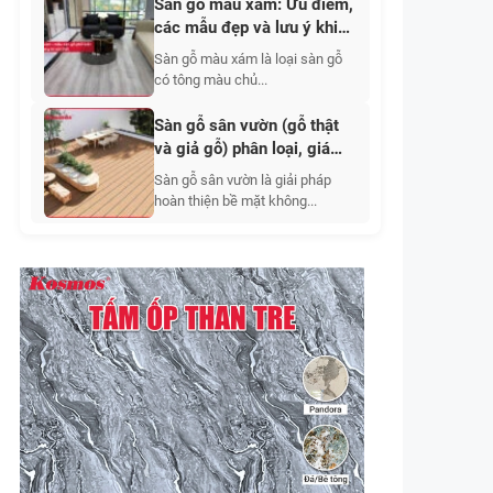
Sàn gỗ màu xám: Ưu điểm,
các mẫu đẹp và lưu ý khi
chọn sàn
Sàn gỗ màu xám là loại sàn gỗ
có tông màu chủ...
Sàn gỗ sân vườn (gỗ thật
và giả gỗ) phân loại, giá
thành, mẫu đẹp 2026
Sàn gỗ sân vườn là giải pháp
hoàn thiện bề mặt không...