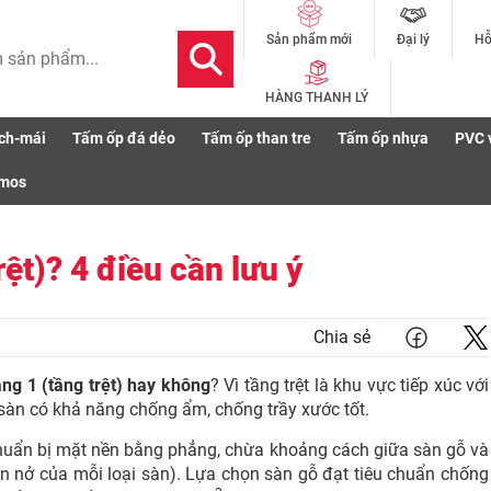
Đại lý
Hỗ
Sản phẩm mới
HÀNG THANH LÝ
ch-mái
Tấm ốp đá dẻo
Tấm ốp than tre
Tấm ốp nhựa
PVC 
 (trệt)? 4 điều cần lưu ý
smos
rệt)? 4 điều cần lưu ý
Chia sẻ
ầng 1 (tầng trệt) hay không
? Vì tầng trệt là khu vực tiếp xúc với
t sàn có khả năng chống ẩm, chống trầy xước tốt.
huẩn bị mặt nền bằng phẳng, chừa khoảng cách giữa sàn gỗ và
 nở của mỗi loại sàn). Lựa chọn sàn gỗ đạt tiêu chuẩn chống