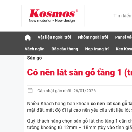
Skip
Vật liệu ngoài trời
Nhôm ngoài trời
Panel vá
to
Vật liệu
Sàn gỗ
Có nên lát sàn gỗ tầng 1
content
Vách ngăn
Bậc cầu thang
Nẹp trang trí
Keo Ko
Sàn gỗ
Có nên lát sàn gỗ tầng 1 (t
Cập nhật gần nhất: 26/01/2026
Nhiều Khách hàng băn khoăn
có nên lát sàn gỗ t
mặt đất, mật độ đi lại cao nên yêu cầu vật liệu ló
Quý khách hàng chọn sàn gỗ lát cho tầng 1 cần c
tường khoảng từ 12mm – 18mm (tùy vào tính giãn