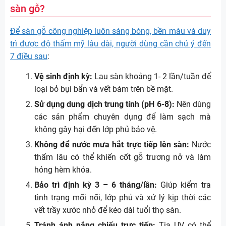
sàn gỗ?
Để sàn gỗ công nghiệp luôn sáng bóng, bền màu và duy
trì được độ thẩm mỹ lâu dài, người dùng cần chú ý đến
7 điều sau
:
Vệ sinh định kỳ:
Lau sàn khoảng 1- 2 lần/tuần để
loại bỏ bụi bẩn và vết bám trên bề mặt.
Sử dụng dung dịch trung tính (pH 6-8):
Nên dùng
các sản phẩm chuyên dụng để làm sạch mà
không gây hại đến lớp phủ bảo vệ.
Không để nước mưa hắt trực tiếp lên sàn:
Nước
thấm lâu có thể khiến cốt gỗ trương nở và làm
hỏng hèm khóa.
Bảo trì định kỳ 3 – 6 tháng/lần:
Giúp kiểm tra
tình trạng mối nối, lớp phủ và xử lý kịp thời các
vết trầy xước nhỏ để kéo dài tuổi thọ sàn.
Tránh ánh nắng chiếu trực tiếp:
Tia UV có thể