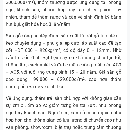
300.000đ/m²), thảm thường được ứng dụng tại phòng
ngủ, khách sạn, phòng họp hay rạp chiếu phim. Tuy
nhiên, thảm dễ thấm nước và cần vệ sinh định kỳ bằng
hút bụi, giặt hóa học 3 lần/năm.
Sàn gỗ công nghiệp được sản xuất từ bột gỗ tự nhiên +
keo chuyên dụng + phụ gia, ép dưới áp suất cao để tạo
cốt HDF 800 – 920kg/m³, có độ dày 8 – 12mm. Nhờ
cấu trúc ổn định, vật liệu này có khả năng chịu lực tốt,
chống ẩm, cách nhiệt và đạt chuẩn chống mài mòn AC3
– AC5, với tuổi thọ trung bình 15 – 20 năm. Giá sàn gỗ
dao động 199.000 – 629.000đ/m², cao hơn thảm
nhưng bền và dễ vệ sinh hơn.
Về ứng dụng, thảm trải sàn phù hợp với không gian cần
sự êm ái, ấm áp và giảm tiếng ồn tới 70%, như phòng
ngủ hay khách sạn. Ngược lại, sàn gỗ công nghiệp phù
hợp hơn cho không gian có lưu lượng di chuyển cao như
văn phòng, showroom, biệt thự hoặc trung tâm thương