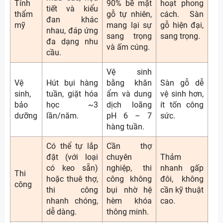
Tính
90% bề mặt
hoạt phong
tiết và kiểu
thẩm
gỗ tự nhiên,
cách. Sàn
đan khác
mỹ
mang lại sự
gỗ hiện đại,
nhau, đáp ứng
sang trọng
sang trọng.
đa dạng nhu
và ấm cúng.
cầu.
Vệ sinh
Vệ
Hút bụi hàng
bằng khăn
Sàn gỗ dễ
sinh,
tuần, giặt hóa
ẩm và dung
vệ sinh hơn,
bảo
học ~3
dịch loãng
ít tốn công
dưỡng
lần/năm.
pH 6 – 7
sức.
hàng tuần.
Có thể tự lắp
Cần thợ
đặt (với loại
chuyên
Thảm
có keo sẵn)
nghiệp, thi
nhanh gấp
Thi
hoặc thuê thợ,
công không
đôi, không
công
thi công
bụi nhờ hệ
cần kỹ thuật
nhanh chóng,
hèm khóa
cao.
dễ dàng.
thông minh.