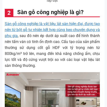
lắp đặt
Sàn gỗ công nghiệp là gì?
Sàn gỗ công nghiệp là vật liệu lát sàn hiện đại, được tạo
nên từ bột gỗ tự nhiên kết hợp cùng keo chuyên dụng và
phụ gia
, sau đó nén ép dưới áp suất cao để hình thành
nên tấm ván có tính ổn định cao. Cấu tạo của sản phẩm
thường sử dụng cốt gỗ HDF với tỷ trọng nén từ
800kg/m³ trở lên, mang đến khả năng chống ẩm, chịu
lực tốt và độ cứng vượt trội so với các loại vật liệu lát
sàn thông thường.