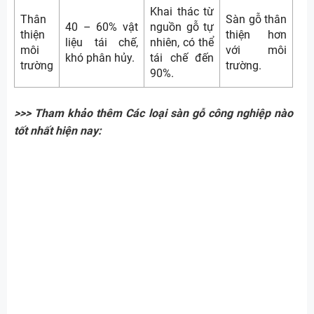
Khai thác từ
Thân
Sàn gỗ thân
40 – 60% vật
nguồn gỗ tự
thiện
thiện hơn
liệu tái chế,
nhiên, có thể
môi
với môi
khó phân hủy.
tái chế đến
trường
trường.
90%.
>>> Tham khảo thêm Các loại sàn gỗ công nghiệp nào
tốt nhất hiện nay: