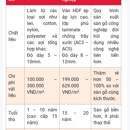
Làm từ các
Ván HDF ép
Quy trình
loại sợi như
áp lực cao,
sản xuất
len, cotton,
lớp phủ
sàn gỗ công
nylon,
laminate
nghiệp đòi
Chất
polyester và
chống trầy
hỏi ứng
liệu
các sợi tổng
xước (AC3 –
dụng nhiều
hợp khác.
AC5).
công nghệ
Độ dày 5 –
Độ dày 8 –
tiên tiến
10mm.
12mm.
hơn.
Thảm rẻ
Chi
100.000 –
199.000 –
hơn 50 –
phí
300.000
629.000
100% so với
vật
VND/m².
VND/m².
sàn gỗ cùng
liệu
kích thước.
1 – 10 năm
Sàn gỗ bền
Tuổi
15 – 20
(cao cấp 15
hơn, ít phải
thọ
năm.
năm).
thay thế.