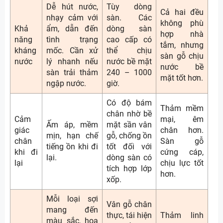
Dễ hút nước,
Tùy dòng
Cả hai đều
nhạy cảm với
sàn. Các
không phù
Khả
ẩm, dẫn đến
dòng sàn
hợp nhà
năng
tình trạng
cao cấp có
tắm, nhưng
kháng
mốc. Cần xử
thể chịu
sàn gỗ chịu
nước
lý nhanh nếu
nước bề mặt
nước bề
sàn trải thảm
240 – 1000
mặt tốt hơn.
ngập nước.
giờ.
Có độ bám
Thảm mềm
chân nhờ bề
Cảm
mại, êm
Ấm áp, mềm
mặt sần vân
giác
chân hơn.
mịn, hạn chế
gỗ, chống ồn
chân
Sàn gỗ
tiếng ồn khi đi
tốt đối với
khi đi
cứng cáp,
lại.
dòng sàn có
lại
chịu lực tốt
tích hợp lớp
hơn.
xốp.
Mỗi loại sợi
Vân gỗ chân
mang đến
thực, tái hiện
Thảm linh
màu sắc, họa