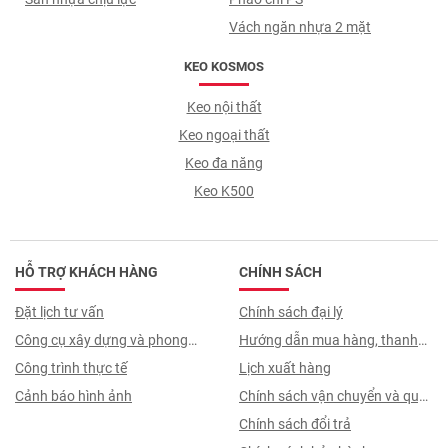
Vách ngăn nhựa 2 mặt
KEO KOSMOS
Keo nội thất
Keo ngoại thất
Keo đa năng
Keo K500
HỖ TRỢ KHÁCH HÀNG
CHÍNH SÁCH
Đặt lịch tư vấn
Chính sách đại lý
Công cụ xây dựng và phong
Hướng dẫn mua hàng, thanh
thuỷ
Công trình thực tế
toán, quy trình ký hợp đồng
Lịch xuất hàng
Cảnh báo hình ảnh
Chính sách vận chuyển và quy
trình giao nhận
Chính sách đổi trả