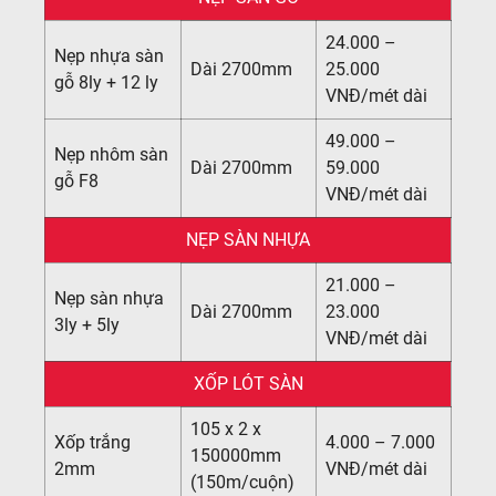
24.000 –
Nẹp nhựa sàn
Dài 2700mm
25.000
gỗ 8ly + 12 ly
VNĐ/mét dài
49.000 –
Nẹp nhôm sàn
Dài 2700mm
59.000
gỗ F8
VNĐ/mét dài
NẸP SÀN NHỰA
21.000 –
Nẹp sàn nhựa
Dài 2700mm
23.000
3ly + 5ly
VNĐ/mét dài
XỐP LÓT SÀN
105 x 2 x
Xốp trắng
4.000 – 7.000
150000mm
2mm
VNĐ/mét dài
(150m/cuộn)