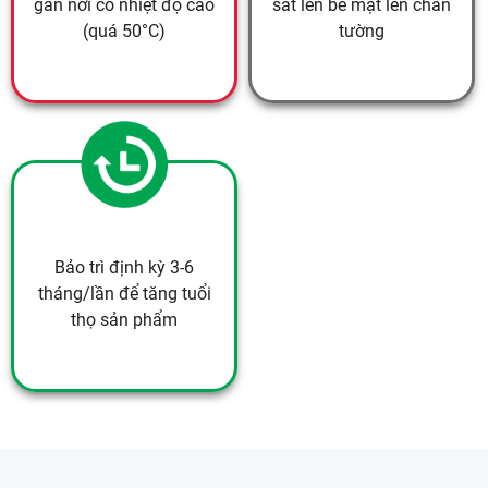
gần nơi có nhiệt độ cao
sát lên bề mặt len chân
(quá 50°C)
tường
Bảo trì định kỳ 3-6
tháng/lần để tăng tuổi
thọ sản phẩm