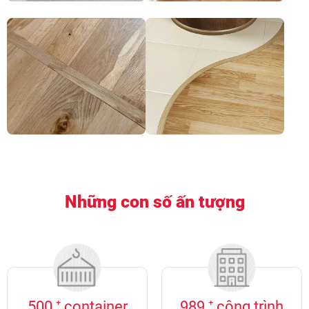
Những con số ấn tượng
500
⁺ container
989
⁺ công trình