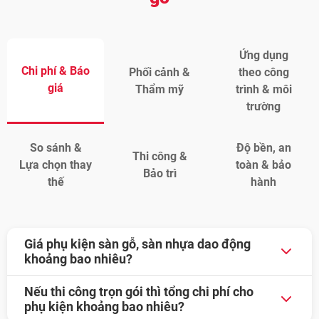
Ứng dụng
Chi phí & Báo
Phối cảnh &
theo công
giá
Thẩm mỹ
trình & môi
trường
So sánh &
Độ bền, an
Thi công &
Lựa chọn thay
toàn & bảo
Bảo trì
thế
hành
Giá phụ kiện sàn gỗ, sàn nhựa dao động
khoảng bao nhiêu?
Giá từ 4.000 – 42.000 VNĐ/mét dài, tùy loại và vật
Nếu thi công trọn gói thì tổng chi phí cho
liệu.
phụ kiện khoảng bao nhiêu?