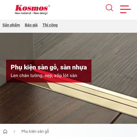
Skip
Sản phẩm
Báo giá
Thi công
to
content
Phụ kiện sàn gỗ, sàn nhựa
Len chân tường, nẹp, xốp lót sàn
Phụ kiện sàn gỗ