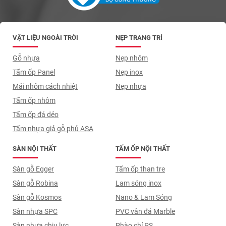
VẬT LIỆU NGOÀI TRỜI
NẸP TRANG TRÍ
Gỗ nhựa
Nẹp nhôm
Tấm ốp Panel
Nẹp inox
Mái nhôm cách nhiệt
Nẹp nhựa
Tấm ốp nhôm
Tấm ốp đá dẻo
Tấm nhựa giả gỗ phủ ASA
SÀN NỘI THẤT
TẤM ỐP NỘI THẤT
Sàn gỗ Egger
Tấm ốp than tre
Sàn gỗ Robina
Lam sóng inox
Sàn gỗ Kosmos
Nano & Lam Sóng
Sàn nhựa SPC
PVC vân đá Marble
Sàn nhựa chịu lực
Phào chỉ PS