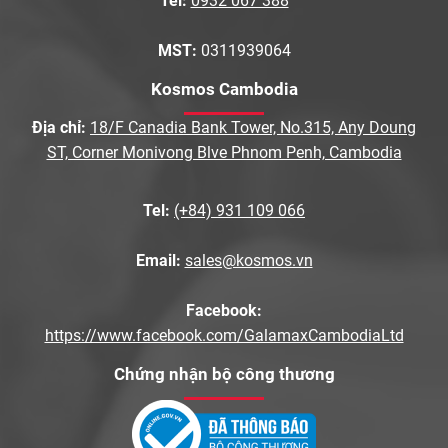
Tel:
0932 067 388
MST:
0311939064
Kosmos Cambodia
Địa chỉ:
18/F Canadia Bank Tower, No.315, Any Doung
ST, Corner Monivong Blve Phnom Penh, Cambodia
Tel:
(+84) 931 109 066
Email:
sales@kosmos.vn
Facebook:
https://www.facebook.com/GalamaxCambodiaLtd
Chứng nhận bộ công thương