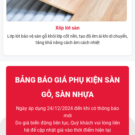
Xốp lót sàn
Lớp lót bảo vệ sàn gỗ khỏi lớp cốt nền, tạo độ êm ái khi di chuyển,
tăng khả năng cách âm cách nhiệt
BẢNG BÁO GIÁ PHỤ KIỆN SÀN
GỖ, SÀN NHỰA
Ngày áp dụng 24/12/2024 đến khi có thông báo
mới
Do giá biến động liên tục, Quý khách vui lòng liên
hệ để cập nhật giá vào thời điểm hiện tại