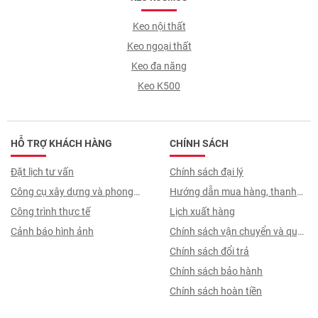
Keo nội thất
Keo ngoại thất
Keo đa năng
Keo K500
HỖ TRỢ KHÁCH HÀNG
CHÍNH SÁCH
Đặt lịch tư vấn
Chính sách đại lý
Công cụ xây dựng và phong
Hướng dẫn mua hàng, thanh
thuỷ
Công trình thực tế
toán, quy trình ký hợp đồng
Lịch xuất hàng
Cảnh báo hình ảnh
Chính sách vận chuyển và quy
trình giao nhận
Chính sách đổi trả
Chính sách bảo hành
Chính sách hoàn tiền