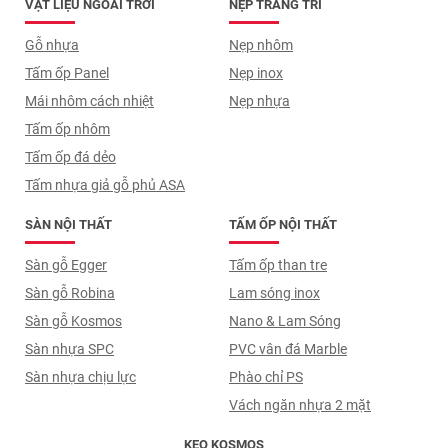
VẬT LIỆU NGOÀI TRỜI
NẸP TRANG TRÍ
Gỗ nhựa
Nẹp nhôm
Tấm ốp Panel
Nẹp inox
Mái nhôm cách nhiệt
Nẹp nhựa
Tấm ốp nhôm
Tấm ốp đá dẻo
Tấm nhựa giả gỗ phủ ASA
SÀN NỘI THẤT
TẤM ỐP NỘI THẤT
Sàn gỗ Egger
Tấm ốp than tre
Sàn gỗ Robina
Lam sóng inox
Sàn gỗ Kosmos
Nano & Lam Sóng
Sàn nhựa SPC
PVC vân đá Marble
Sàn nhựa chịu lực
Phào chỉ PS
Vách ngăn nhựa 2 mặt
KEO KOSMOS