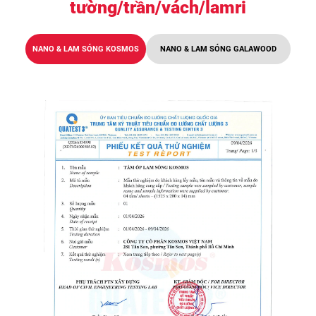
tường/trần/vách/lamri
NANO & LAM SÓNG GALAWOOD
NANO & LAM SÓNG KOSMOS