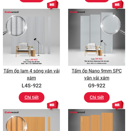
Tấm ốp lam 4 sóng vân vải
Tấm ốp Nano 9mm SPC
xám
vân vải xám
L4S-922
G9-922
Chi tiết
Chi tiết