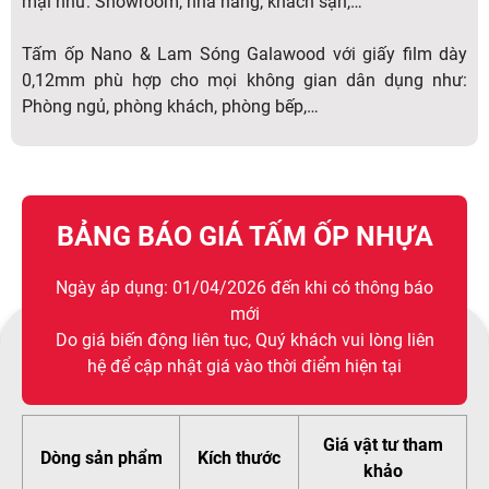
mại như: Showroom, nhà hàng, khách sạn,…
Tấm ốp Nano & Lam Sóng Galawood với giấy film dày
0,12mm phù hợp cho mọi không gian dân dụng như:
Phòng ngủ, phòng khách, phòng bếp,…
BẢNG BÁO GIÁ TẤM ỐP NHỰA
Ngày áp dụng: 01/04/2026 đến khi có thông báo
mới
Do giá biến động liên tục, Quý khách vui lòng liên
hệ để cập nhật giá vào thời điểm hiện tại
Giá vật tư tham
Dòng sản phẩm
Kích thước
khảo