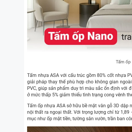
Tấm ốp N
Tấm nhựa ASA với cấu trúc gồm 80% cốt nhựa PV
giải pháp thay thế phù hợp cho không gian ngoài 
PVC, giúp sản phẩm duy trì màu sắc ổn định với đ
ở mức thấp 5% giảm thiểu tình trạng cong vênh the
Tấm ốp nhựa ASA sở hữu bề mặt vân gỗ 3D dập nổi
nội thất ra ngoại thất. Với trọng lượng chỉ từ 1,8
mục như ốp mặt tiền, tường sân vườn, trần ban cô