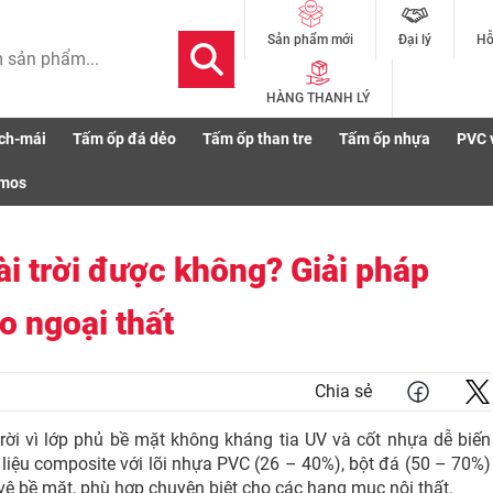
Đại lý
Hỗ
Sản phẩm mới
HÀNG THANH LÝ
ch-mái
Tấm ốp đá dẻo
Tấm ốp than tre
Tấm ốp nhựa
PVC 
ùng ngoài trời được không? Giải pháp nhựa ASA chuyên dụng cho ngoại thất
smos
i trời được không? Giải pháp
 ngoại thất
Chia sẻ
i vì lớp phủ bề mặt không kháng tia UV và cốt nhựa dễ biến
liệu composite với lõi nhựa PVC (26 – 40%), bột đá (50 – 70%)
o vệ bề mặt, phù hợp chuyên biệt cho các hạng mục nội thất.