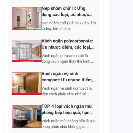
Nẹp nhôm chữ H: Ứng
dụng các loại, ưu nhược
điểm, báo giá 2026
Nẹp nhôm chữ H là phụ kiện làm
từ hợp kim nhôm...
Vách ngăn polycarbonate:
Ưu nhược điểm, các loại,
ứng dụng 2026
Vách ngăn polycarbonate là
dòng vách ngăn thay thế kính,
tường gạch,...
Vách ngăn vệ sinh
compact: Ưu nhược điểm,
báo giá các loại 2026
Vách ngăn vệ sinh compact là
tấm vách phân chia nhà vệ...
TOP 4 loại vách ngăn mùi
phòng bếp hiệu quả, hạn
chế bám bẩn
Vách ngăn mùi phòng bếp là giải
pháp phân chia không gian...