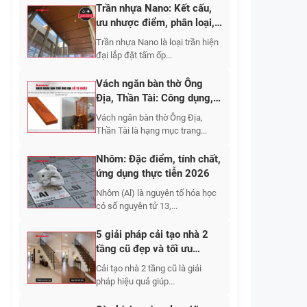
Trần nhựa Nano: Kết cấu,
ưu nhược điểm, phân loại,
cập nhật báo giá 2026
Trần nhựa Nano là loại trần hiện
đại lắp đặt tấm ốp...
Vách ngăn bàn thờ Ông
Địa, Thần Tài: Công dụng,
10+ mẫu đẹp 2026
Vách ngăn bàn thờ Ông Địa,
Thần Tài là hạng mục trang...
Nhôm: Đặc điểm, tính chất,
ứng dụng thực tiễn 2026
Nhôm (Al) là nguyên tố hóa học
có số nguyên tử 13,...
5 giải pháp cải tạo nhà 2
tầng cũ đẹp và tối ưu
không gian sống 2026
Cải tạo nhà 2 tầng cũ là giải
pháp hiệu quả giúp...