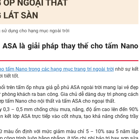
sử dụng cho hạng mục ngoài trời
 ASA là giải pháp thay thế cho tấm Nano
o tấm Nano trong các hạng mục trang trí ngoài trời
nhờ sự kết
tiết tốt.
i trên tấm ốp nhựa giả gỗ phủ ASA ngoài trời mang lại vẻ đẹp
ừ phòng khách ra ban công. Gia chủ dễ dàng duy trì phong cách
hợp tấm Nano cho nội thất và tấm ASA cho ngoại thất.
 0,3 – 0,5 mm chống chịu mưa, nắng, độ ẩm cao lên đến 90%
 kết lớp ASA trực tiếp vào cốt nhựa, tạo khả năng chống trầy
ữ màu ổn định với mức giảm màu chỉ 5 – 10% sau 5 năm lắp
úp công trình luôn bằng phẳng, ít tốn chi phí bảo trì hay sơn sửa