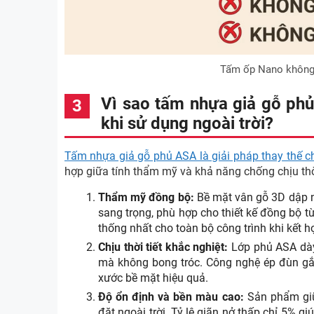
Tấm ốp Nano không 
Vì sao tấm nhựa giả gỗ phủ
khi sử dụng ngoài trời?
Tấm nhựa giả gỗ phủ ASA là giải pháp thay thế ch
hợp giữa tính thẩm mỹ và khả năng chống chịu thời 
Thẩm mỹ đồng bộ:
Bề mặt vân gỗ 3D dập nổ
sang trọng, phù hợp cho thiết kế đồng bộ t
thống nhất cho toàn bộ công trình khi kết 
Chịu thời tiết khắc nghiệt:
Lớp phủ ASA dày
mà không bong tróc. Công nghệ ép đùn gắn
xước bề mặt hiệu quả.
Độ ổn định và bền màu cao:
Sản phẩm gi
đặt ngoài trời. Tỷ lệ giãn nở thấp chỉ 5% gi