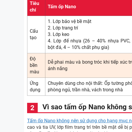
Tiêu
Tấm ốp Nano
chí
1. Lớp bảo vệ bề mặt
2. Lớp trang trí
Cấu
3. Lớp keo
tạo
4. Lớp đế nhựa (26 – 40% nhựa PVC,
bột đá, 4 – 10% chất phụ gia)
Độ
Dễ phai màu và bong tróc khi tiếp xúc tr
bền
ánh nắng
màu
Ứng
Chuyên dùng cho nội thất: Ốp tường ph
dụng
phòng ngủ, trần nhà, vách trong nhà
Vì sao tấm ốp Nano không s
Tấm ốp Nano không nên sử dụng cho hạng mục ng
cao và tia UV, lớp film trang trí trên bề mặt dễ