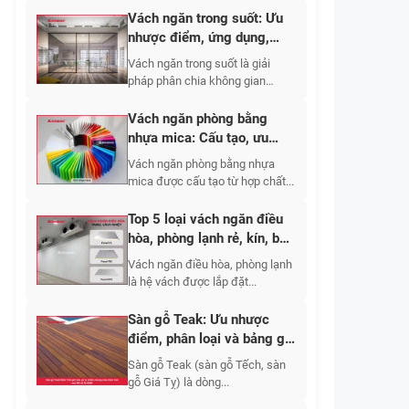
Vách ngăn trong suốt: Ưu
nhược điểm, ứng dụng,
phân loại 2026
Vách ngăn trong suốt là giải
pháp phân chia không gian
bằng...
Vách ngăn phòng bằng
nhựa mica: Cấu tạo, ưu
nhược điểm, báo giá 2026
Vách ngăn phòng bằng nhựa
mica được cấu tạo từ hợp chất...
Top 5 loại vách ngăn điều
hòa, phòng lạnh rẻ, kín, bền
2026
Vách ngăn điều hòa, phòng lạnh
là hệ vách được lắp đặt...
Sàn gỗ Teak: Ưu nhược
điểm, phân loại và bảng giá
thi công mới nhất?
Sàn gỗ Teak (sàn gỗ Tếch, sàn
gỗ Giá Tỵ) là dòng...