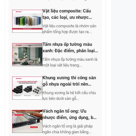
Vật liệu composite: Cấu
tạo, các loại, ưu nhược
điểm, ứng dụng 2026
Vật liệu composite là nhóm sản
phẩm tổng hợp được tạo ra...
Tấm nhựa ốp tường màu
xanh: Đặc điểm, phân loại,
mẫu đẹp & giá
Tấm nhựa ốp tường màu xanh là
một loại vật liệu trang...
Khung xương thi công sàn
gỗ nhựa ngoài trời nên
chọn vật liệu nào và bố trí
Khung xương là hệ kết cấu chịu
khoảng cách bao nhiêu?
lực bên dưới sàn gỗ...
Vách ngăn tổ ong: Ưu
nhược điểm, ứng dụng, báo
giá chi tiết 2026
Vách ngăn tổ ong là giải pháp
ngăn chia không gian bằng...