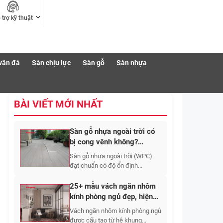
 trợ kỹ thuật
vân đá
Sàn chịu lực
Sàn gỗ
Sàn nhựa
BÀI VIẾT MỚI NHẤT
Sàn gỗ nhựa ngoài trời có
bị cong vênh không?
Nguyên nhân và cách hạn
Sàn gỗ nhựa ngoài trời (WPC)
chế
đạt chuẩn có độ ổn định...
25+ mẫu vách ngăn nhôm
kính phòng ngủ đẹp, hiện
đại và sang trọng
Vách ngăn nhôm kính phòng ngủ
được cấu tạo từ hệ khung...