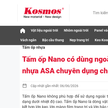
Skip
Vật liệu ngoài trời
Nhôm ngoài trời
Panel vá
to
Vật liệu
Tấm ốp nhựa
Tấm ốp Nano có d
content
Vách ngăn
Bậc cầu thang
Nẹp trang trí
Keo Ko
Tấm ốp nhựa
Tấm ốp Nano có dùng ngoà
nhựa ASA chuyên dụng cho
Cập nhật gần nhất: 06/06/2026
Tấm ốp Nano không phù hợp để sử dụng ngoài trờ
dạng dưới nhiệt độ cao. Tấm ốp Nano là dòng vật 
kết hợp lớp keo, lớp màng film trang trí và lớp bả