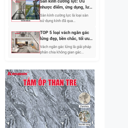
Sàn kính cường lực: Ưu
nhược điểm, ứng dụng, lưu
ý khi thi công 2026
Sàn kính cường lực là loại sàn
sử dụng kính đã qua...
TOP 5 loại vách ngăn gác
lửng đẹp, bền chắc, tối ưu
không gian sống
Vách ngăn gác lửng là giải pháp
phân chia không gian gác...