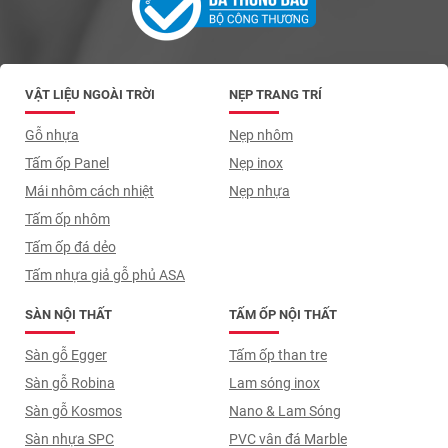
VẬT LIỆU NGOÀI TRỜI
NẸP TRANG TRÍ
Gỗ nhựa
Nẹp nhôm
Tấm ốp Panel
Nẹp inox
Mái nhôm cách nhiệt
Nẹp nhựa
Tấm ốp nhôm
Tấm ốp đá dẻo
Tấm nhựa giả gỗ phủ ASA
SÀN NỘI THẤT
TẤM ỐP NỘI THẤT
Sàn gỗ Egger
Tấm ốp than tre
Sàn gỗ Robina
Lam sóng inox
Sàn gỗ Kosmos
Nano & Lam Sóng
Sàn nhựa SPC
PVC vân đá Marble