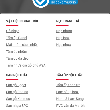
VẬT LIỆU NGOÀI TRỜI
NẸP TRANG TRÍ
Gỗ nhựa
Nẹp nhôm
Tấm ốp Panel
Nẹp inox
Mái nhôm cách nhiệt
Nẹp nhựa
Tấm ốp nhôm
Tấm ốp đá dẻo
Tấm nhựa giả gỗ phủ ASA
SÀN NỘI THẤT
TẤM ỐP NỘI THẤT
Sàn gỗ Egger
Tấm ốp than tre
Sàn gỗ Robina
Lam sóng inox
Sàn gỗ Kosmos
Nano & Lam Sóng
Sàn nhựa SPC
PVC vân đá Marble