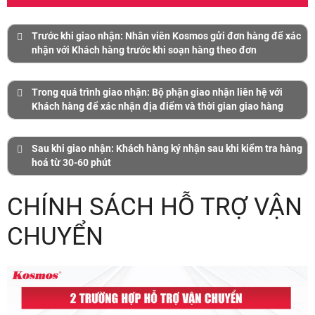
Trước khi giao nhận: Nhân viên Kosmos gửi đơn hàng để xác
nhận với Khách hàng trước khi soạn hàng theo đơn
BƯỚC 1: HÀNG TRƯỚC KHI GIAO NHẬN
Trong quá trình giao nhận: Bộ phận giao nhận liên hệ với
Khách hàng để xác nhận địa điểm và thời gian giao hàng
BƯỚC 2: HÀNG TRONG QUÁ TRÌNH GIAO NHẬN
Sau khi giao nhận: Khách hàng ký nhận sau khi kiểm tra hàng
hoá từ 30-60 phút
TRƯỜNG HỢP PHÁT SINH KHI GIAO NHẬN
BƯỚC 3: HÀNG TRONG KHI GIAO NHẬN
CHÍNH SÁCH HỖ TRỢ VẬN
1. Giao
nhận hàng
CHUYỂN
Phí phát sinh khi bốc hàng quá 5m, bốc
đến nhà
a) Kiểm hàng hóa trực tiếp:
Đại Lý trực tiếp nhận
xuống hầm, bốc lên lầu.
phố/biệt
hàng có trách nhiệm kiểm tra số lượng, màu sắc và
thự
tình trạng hàng ngay khi nhận hàng.
b) Kiểm hàng hóa ủy thác/ủy quyền đơn vị thứ 3:
2. Giao
Đường vào các hẻm nhỏ rất khó vào,