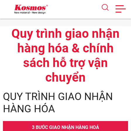
Skip
to
Quy trình giao nhận
content
hàng hóa & chính
sách hỗ trợ vận
chuyển
QUY TRÌNH GIAO NHẬN
HÀNG HÓA
3 BƯỚC GIAO NHẬN HÀNG HOÁ