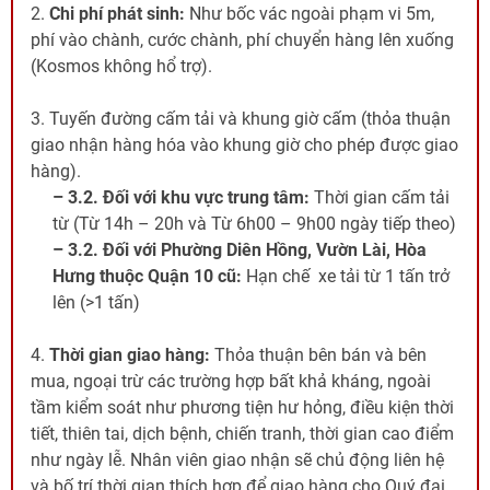
2.
Chi phí phát sinh:
Như bốc vác ngoài phạm vi 5m,
phí vào chành, cước chành, phí chuyển hàng lên xuống
(Kosmos không hổ trợ).
3. Tuyến đường cấm tải và khung giờ cấm (thỏa thuận
giao nhận hàng hóa vào khung giờ cho phép được giao
hàng).
– 3.2. Đối với khu vực trung tâm:
Thời gian cấm tải
từ (Từ 14h – 20h và Từ 6h00 – 9h00 ngày tiếp theo)
– 3.2. Đối với Phường Diên Hồng, Vườn Lài, Hòa
Hưng thuộc Quận 10 cũ:
Hạn chế xe tải từ 1 tấn trở
lên (>1 tấn)
4.
Thời gian giao hàng:
Thỏa thuận bên bán và bên
mua, ngoại trừ các trường hợp bất khả kháng, ngoài
tầm kiểm soát như phương tiện hư hỏng, điều kiện thời
tiết, thiên tai, dịch bệnh, chiến tranh, thời gian cao điểm
như ngày lễ. Nhân viên giao nhận sẽ chủ động liên hệ
và bố trí thời gian thích hợp để giao hàng cho Quý đại