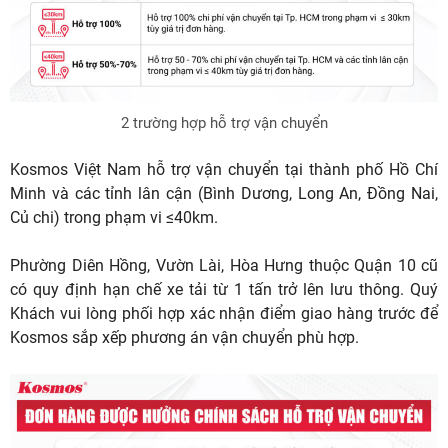
Đại Lý /Khách Hàng cung cấp tên /số điện thoại
nhận hàng
nên Đại lý/Khách hàng báo trước, để
hoặc giấy giới thiệu chỉ định người nhận hàng ,có
đến nhà
nhân viên Kosmos tìm phương án thay
trách nhiệm đồng kiểm tra số lượng, màu sắc, tình
(có hẻm
thế bằng xe nhỏ và đưa thêm các dụng
trạng hàng ngay khi nhận hàng.
nhỏ )
cụ hỗ trợ giao nhận.
2 trường hợp hỗ trợ vận chuyển
Có thể phát sinh phí vào cổng, phí
xuống hầm, phí vận thang, phí bốc vác
Kosmos Việt Nam hỗ trợ vận chuyển tại thành phố Hồ Chí
3. Giao
(nếu có).
Minh và các tỉnh lân cận (Bình Dương, Long An, Đồng Nai,
nhận hàng
Củ chi) trong phạm vi ≤40km.
đến tòa
Lưu ý:
Thời gian nhận hàng đối với toà
nhà/chung
nhà/chung cư, hoạt động từ 8h-17h, nếu
Phường Diên Hồng, Vườn Lài, Hòa Hưng thuộc Quận 10 cũ
cư
muốn giao vào buổi sáng, Quý khách
có quy định hạn chế xe tải từ 1 tấn trở lên lưu thông. Quý
vui lòng báo trước cho Kosmos 1 ngày.
Lưu ý:
Mọi phản hồi về số lượng, màu sắc không
Khách vui lòng phối hợp xác nhận điểm giao hàng trước để
đúng, hàng hoá bị hư hỏng do tác động từ ngoại
Kosmos sắp xếp phương án vận chuyển phù hợp.
lực Kosmos sẽ không chịu trách nhiệm sau khi Quý
Thời gian nhận đơn hàng giao ra chành
đại lý hoặc nhờ đơn vị thứ 3 (Khách hàng, thợ,
xe là trước 15h (tránh tình trạng ùn tắc
4. Giao
thầu, đơn vị vận chuyển,…) đã ký nhận hàng.
giao thông và các tuyến đường cấm tải
nhận hàng
trong thành phố).
ra chành