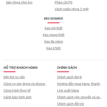
Sàn nhựa chịu lực
Phào chỉ PS
Vách ngăn nhựa 2 mặt
KEO KOSMOS
Keo nội thất
Keo ngoại thất
Keo đa năng
Keo K500
HỖ TRỢ KHÁCH HÀNG
CHÍNH SÁCH
Đặt lịch tư vấn
Chính sách đại lý
Công cụ xây dựng và phong
Hướng dẫn mua hàng, thanh
thuỷ
Công trình thực tế
toán, quy trình ký hợp đồng
Lịch xuất hàng
Cảnh báo hình ảnh
Chính sách vận chuyển và quy
trình giao nhận
Chính sách đổi trả