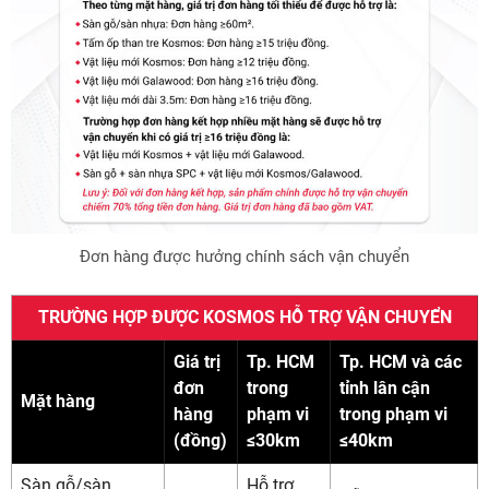
xe
Sau khoảng thời gian 15h, đơn sẽ được
dời ngày giao qua ngày hôm sau.
Lưu ý:
Trường hợp gặp sự cố ngoài ý muốn, nhân
viên giao nhận Kosmos sẽ liên hệ và báo thời gian
dự kiến giao hàng cho Đại lý/Khách hàng trễ hơn
lịch hẹn, mong Quý khách thông cảm.
Đơn hàng được hưởng chính sách vận chuyển
TRƯỜNG HỢP ĐƯỢC KOSMOS HỖ TRỢ VẬN CHUYỂN
Giá trị
Tp. HCM
Tp. HCM và các
đơn
trong
tỉnh lân cận
Mặt hàng
hàng
phạm vi
trong phạm vi
(đồng)
≤30km
≤40km
Sàn gỗ/sàn
Hỗ trợ