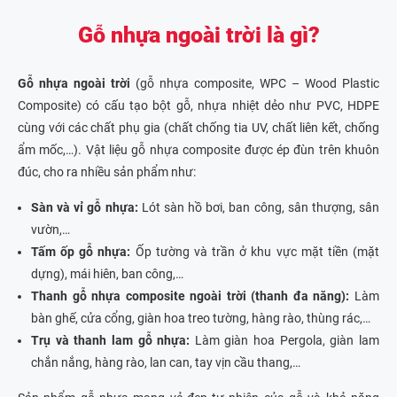
Gỗ nhựa ngoài trời là gì?
Gỗ nhựa ngoài trời
(gỗ nhựa composite, WPC – Wood Plastic
Composite) có cấu tạo bột gỗ, nhựa nhiệt dẻo như PVC, HDPE
cùng với các chất phụ gia (chất chống tia UV, chất liên kết, chống
ẩm mốc,…). Vật liệu gỗ nhựa composite được ép đùn trên khuôn
đúc, cho ra nhiều sản phẩm như:
Sàn và vỉ gỗ nhựa:
Lót sàn hồ bơi, ban công, sân thượng, sân
vườn,…
Tấm ốp gỗ nhựa:
Ốp tường và trần ở khu vực mặt tiền (mặt
dựng), mái hiên, ban công,…
Thanh gỗ nhựa composite ngoài trời (thanh đa năng):
Làm
bàn ghế, cửa cổng, giàn hoa treo tường, hàng rào, thùng rác,…
Trụ và thanh lam gỗ nhựa:
Làm giàn hoa Pergola, giàn lam
chắn nắng, hàng rào, lan can, tay vịn cầu thang,…