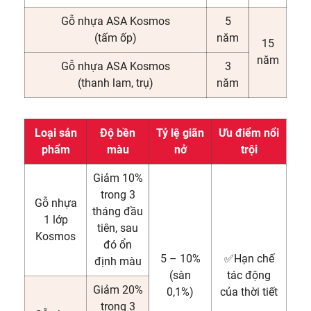
Gỗ nhựa ASA Kosmos
5
(tấm ốp)
năm
15
năm
Gỗ nhựa ASA Kosmos
3
(thanh lam, trụ)
năm
Loại sản
Độ bền
Tỷ lệ giãn
Ưu điểm nổi
phẩm
màu
nở
trội
Giảm 10%
trong 3
Gỗ nhựa
tháng đầu
1 lớp
tiên, sau
Kosmos
đó ổn
5 – 10%
✅Hạn chế
định màu
(sàn
tác động
Giảm 20%
0,1%)
của thời tiết
trong 3