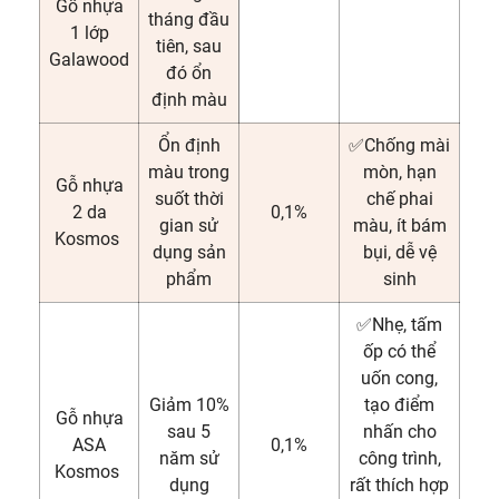
Gỗ nhựa
tháng đầu
1 lớp
tiên, sau
Galawood
đó ổn
định màu
Ổn định
✅Chống mài
màu trong
mòn, hạn
Gỗ nhựa
suốt thời
chế phai
2 da
0,1%
gian sử
màu, ít bám
Kosmos
dụng sản
bụi, dễ vệ
phẩm
sinh
✅Nhẹ, tấm
ốp có thể
uốn cong,
Giảm 10%
tạo điểm
Gỗ nhựa
sau 5
nhấn cho
ASA
0,1%
năm sử
công trình,
Kosmos
dụng
rất thích hợp