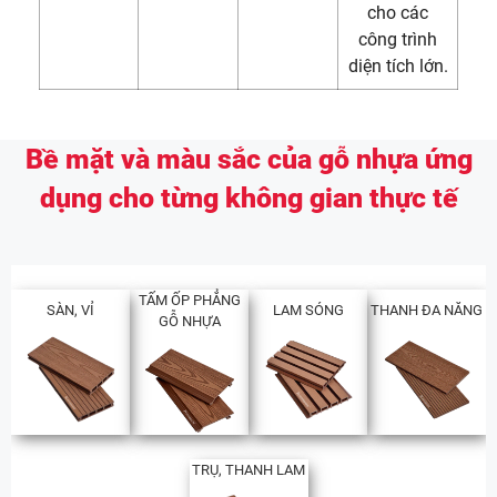
cho các
công trình
diện tích lớn.
Bề mặt và màu sắc của gỗ nhựa
ứng
dụng cho từng không gian thực tế
TẤM ỐP PHẲNG
SÀN, VỈ
LAM SÓNG
THANH ĐA NĂNG
GỖ NHỰA
TRỤ, THANH LAM