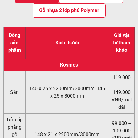
Gỗ nhựa 2 lớp phủ Polymer
Dòng
Giá vật
sản
Kích thước
tư tham
phẩm
khảo
Kosmos
119.000
–
140 x 25 x 2200mm/3000mm, 146
Sàn
149.000
x 25 x 3000mm
VNĐ/mét
dài
Tấm ốp
99.000 –
phẳng
109.000
gỗ
148 x 21 x 2200mm/3000mm