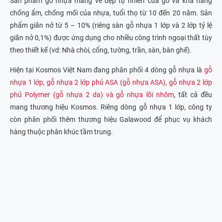
Sản phẩm gỗ nhựa mang vẻ đẹp tự nhiên của gỗ và khả năng
chống ẩm, chống mối của nhựa, tuổi thọ từ 10 đến 20 năm. Sản
phẩm giãn nở từ 5 – 10% (riêng sàn gỗ nhựa 1 lớp và 2 lớp tỷ lệ
giãn nở 0,1%) được ứng dụng cho nhiều công trình ngoại thất tùy
theo thiết kế (vd: Nhà chòi, cổng, tường, trần, sàn, bàn ghế).
Hiện tại Kosmos Việt Nam đang phân phối 4 dòng gỗ nhựa là
gỗ
nhựa 1 lớp, gỗ nhựa 2 lớp phủ ASA (gỗ nhựa ASA), gỗ nhựa 2 lớp
phủ Polymer (gỗ nhựa 2 da) và gỗ nhựa lõi nhôm
, tất cả đều
mang thương hiệu Kosmos. Riêng dòng gỗ nhựa 1 lớp, công ty
còn phân phối thêm thương hiệu Galawood để phục vụ khách
hàng thuộc phân khúc tầm trung.