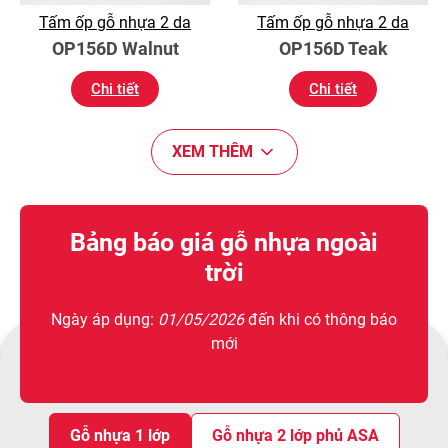
Tấm ốp gỗ nhựa 2 da
Tấm ốp gỗ nhựa 2 da
OP156D Walnut
OP156D Teak
Chi tiết
Chi tiết
XEM THÊM
Bảng báo giá gỗ nhựa ngoài
trời
Ngày áp dụng:
01/05/2026
đến khi có thông báo
mới
Gỗ nhựa 1 lớp
Gỗ nhựa 2 lớp phủ ASA