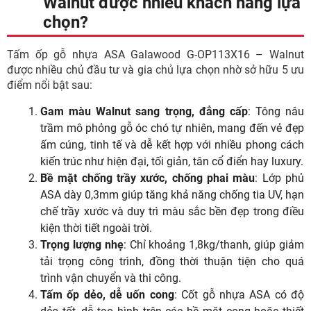
Walnut được nhiều khách hàng lựa
chọn?
Tấm ốp gỗ nhựa ASA Galawood G-OP113X16 – Walnut
được nhiều chủ đầu tư và gia chủ lựa chọn nhờ sở hữu 5 ưu
điểm nổi bật sau:
Gam màu Walnut sang trọng, đẳng cấp
: Tông nâu
trầm mô phỏng gỗ óc chó tự nhiên, mang đến vẻ đẹp
ấm cúng, tinh tế và dễ kết hợp với nhiều phong cách
kiến trúc như hiện đại, tối giản, tân cổ điển hay luxury.
Bề mặt chống trầy xước, chống phai màu
: Lớp phủ
ASA dày 0,3mm giúp tăng khả năng chống tia UV, hạn
chế trầy xước và duy trì màu sắc bền đẹp trong điều
kiện thời tiết ngoài trời.
Trọng lượng nhẹ
: Chỉ khoảng 1,8kg/thanh, giúp giảm
tải trọng công trình, đồng thời thuận tiện cho quá
trình vận chuyển và thi công.
Tấm ốp dẻo, dễ uốn cong
: Cốt gỗ nhựa ASA có độ