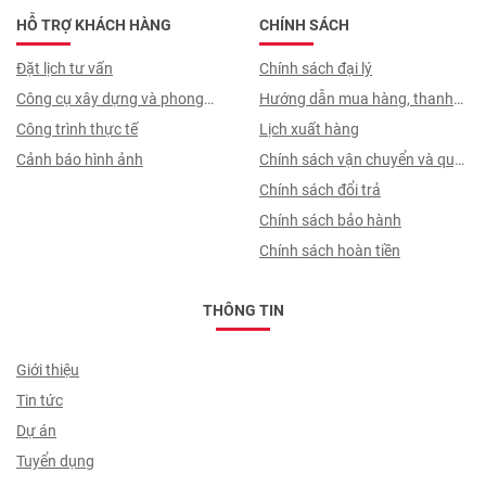
HỖ TRỢ KHÁCH HÀNG
CHÍNH SÁCH
Đặt lịch tư vấn
Chính sách đại lý
Công cụ xây dựng và phong
Hướng dẫn mua hàng, thanh
thuỷ
Công trình thực tế
toán, quy trình ký hợp đồng
Lịch xuất hàng
Cảnh báo hình ảnh
Chính sách vận chuyển và quy
trình giao nhận
Chính sách đổi trả
Chính sách bảo hành
Chính sách hoàn tiền
THÔNG TIN
Giới thiệu
Tin tức
Dự án
Tuyển dụng