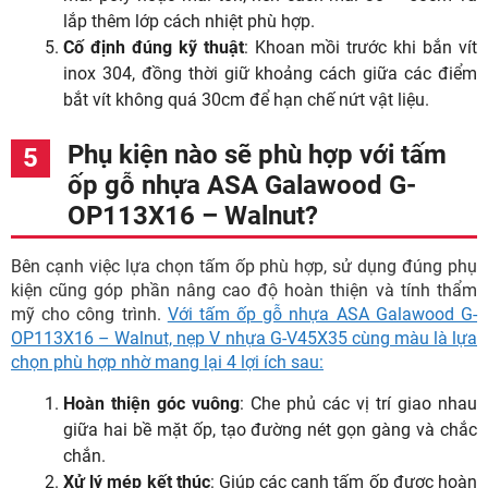
lắp thêm lớp cách nhiệt phù hợp.
Cố định đúng kỹ thuật
: Khoan mồi trước khi bắn vít
inox 304, đồng thời giữ khoảng cách giữa các điểm
bắt vít không quá 30cm để hạn chế nứt vật liệu.
Phụ kiện nào sẽ phù hợp với tấm
ốp gỗ nhựa ASA Galawood G-
OP113X16 – Walnut?
Bên cạnh việc lựa chọn tấm ốp phù hợp, sử dụng đúng phụ
kiện cũng góp phần nâng cao độ hoàn thiện và tính thẩm
mỹ cho công trình.
Với tấm ốp gỗ nhựa ASA Galawood G-
OP113X16 – Walnut, nẹp V nhựa G-V45X35 cùng màu là lựa
chọn phù hợp nhờ mang lại 4 lợi ích sau:
Hoàn thiện góc vuông
: Che phủ các vị trí giao nhau
giữa hai bề mặt ốp, tạo đường nét gọn gàng và chắc
chắn.
Xử lý mép kết thúc
: Giúp các cạnh tấm ốp được hoàn