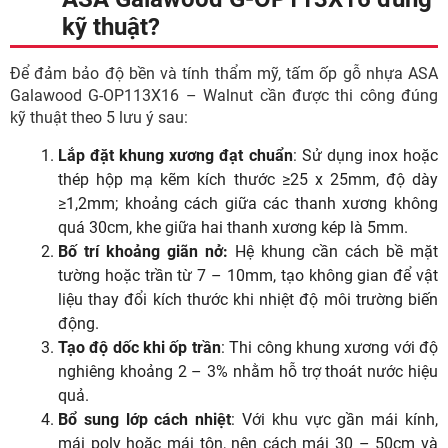
kỹ thuật?
Để đảm bảo độ bền và tính thẩm mỹ, tấm ốp gỗ nhựa ASA
Galawood G-OP113X16 – Walnut cần được thi công đúng
kỹ thuật theo 5 lưu ý sau:
Lắp đặt khung xương đạt chuẩn
: Sử dụng inox hoặc
thép hộp mạ kẽm kích thước ≥25 x 25mm, độ dày
≥1,2mm; khoảng cách giữa các thanh xương không
quá 30cm, khe giữa hai thanh xương kép là 5mm.
Bố trí khoảng giãn nở:
Hệ khung cần cách bề mặt
tường hoặc trần từ 7 – 10mm, tạo không gian để vật
liệu thay đổi kích thước khi nhiệt độ môi trường biến
động.
Tạo độ dốc khi ốp trần
: Thi công khung xương với độ
nghiêng khoảng 2 – 3% nhằm hỗ trợ thoát nước hiệu
quả.
Bổ sung lớp cách nhiệt
: Với khu vực gần mái kính,
mái poly hoặc mái tôn, nên cách mái 30 – 50cm và