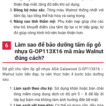
thiện đẹp mắt, tăng độ bền khi sử dụng.
Đồng bộ màu sắc
: Tông màu Walnut thống nhất với
tấm ốp, tạo tổng thể hài hòa và sang trọng.
Nâng cao tính thẩm mỹ:
Phụ kiện nẹp giúp che các
khe hở, khuyết điểm của tấm ốp tại vị trí tiếp giáp, từ
đó giúp công trình trở nên hoàn thiện hơn.
Làm sao để bảo dưỡng tấm ốp gỗ
nhựa G-OP113X16 mã màu Walnut
đúng cách?
Để giữ cho tấm ốp gỗ nhựa ASA Galawood G-OP113X16 –
Walnut luôn bền đẹp, ta nên thực hiện 4 bước bảo dưỡng
sau:
Làm sạch theo chu kỳ:
Sử dụng khăn hoặc bàn chải
lông mềm cùng dung dịch có độ pH 5 – 8 để lấy đi
lớp bụi bám mà không làm ảnh hưởng đến bề mặt.
Làm sạch vết bám khó:
Có thể sử dụng cồn, dầu hỏa