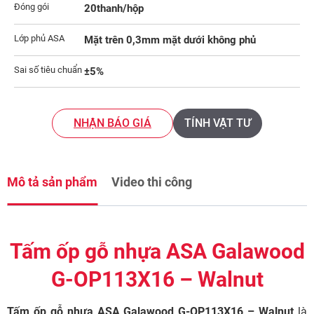
Đóng gói
20thanh/hộp
Lớp phủ ASA
Mặt trên 0,3mm mặt dưới không phủ
Sai số tiêu chuẩn
±5%
NHẬN BÁO GIÁ
TÍNH VẬT TƯ
Mô tả sản phẩm
Video thi công
Tấm ốp gỗ nhựa ASA Galawood
G-OP113X16 – Walnut
Tấm ốp gỗ nhựa ASA Galawood G-OP113X16 – Walnut
là