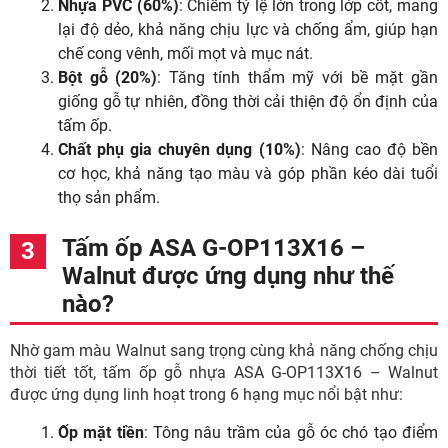
Nhựa PVC (60%)
: Chiếm tỷ lệ lớn trong lớp cốt, mang
lại độ dẻo, khả năng chịu lực và chống ẩm, giúp hạn
chế cong vênh, mối mọt và mục nát.
Bột gỗ (20%)
: Tăng tính thẩm mỹ với bề mặt gần
giống gỗ tự nhiên, đồng thời cải thiện độ ổn định của
tấm ốp.
Chất phụ gia chuyên dụng (10%)
: Nâng cao độ bền
cơ học, khả năng tạo màu và góp phần kéo dài tuổi
thọ sản phẩm.
Tấm ốp ASA G-OP113X16 –
Walnut được ứng dụng như thế
nào?
Nhờ gam màu Walnut sang trọng cùng khả năng chống chịu
thời tiết tốt, tấm ốp gỗ nhựa ASA G-OP113X16 – Walnut
được ứng dụng linh hoạt trong 6 hạng mục nổi bật như:
Ốp mặt tiền
: Tông nâu trầm của gỗ óc chó tạo điểm