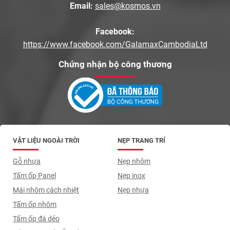
Email:
sales@kosmos.vn
Facebook:
https://www.facebook.com/GalamaxCambodiaLtd
Chứng nhận bộ công thương
VẬT LIỆU NGOÀI TRỜI
NẸP TRANG TRÍ
Gỗ nhựa
Nẹp nhôm
Tấm ốp Panel
Nẹp inox
Mái nhôm cách nhiệt
Nẹp nhựa
Tấm ốp nhôm
Tấm ốp đá dẻo