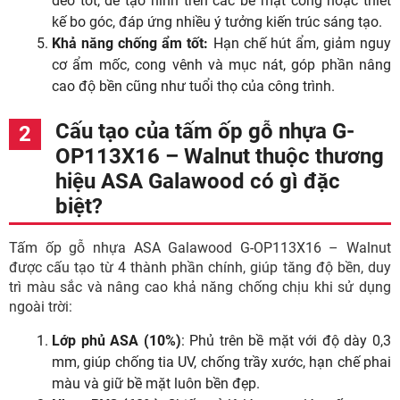
dẻo tốt, dễ tạo hình trên các bề mặt cong hoặc thiết
kế bo góc, đáp ứng nhiều ý tưởng kiến trúc sáng tạo.
Khả năng chống ẩm tốt:
Hạn chế hút ẩm, giảm nguy
cơ ẩm mốc, cong vênh và mục nát, góp phần nâng
cao độ bền cũng như tuổi thọ của công trình.
Cấu tạo của tấm ốp gỗ nhựa G-
OP113X16 – Walnut thuộc thương
hiệu ASA Galawood có gì đặc
biệt?
Tấm ốp gỗ nhựa ASA Galawood G-OP113X16 – Walnut
được cấu tạo từ 4 thành phần chính, giúp tăng độ bền, duy
trì màu sắc và nâng cao khả năng chống chịu khi sử dụng
ngoài trời:
Lớp phủ ASA (10%)
: Phủ trên bề mặt với độ dày 0,3
mm, giúp chống tia UV, chống trầy xước, hạn chế phai
màu và giữ bề mặt luôn bền đẹp.