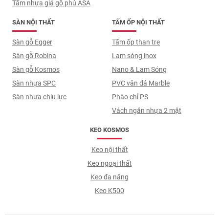
Tấm nhựa giả gỗ phủ ASA
SÀN NỘI THẤT
TẤM ỐP NỘI THẤT
Sàn gỗ Egger
Tấm ốp than tre
Sàn gỗ Robina
Lam sóng inox
Sàn gỗ Kosmos
Nano & Lam Sóng
Sàn nhựa SPC
PVC vân đá Marble
Sàn nhựa chịu lực
Phào chỉ PS
Vách ngăn nhựa 2 mặt
KEO KOSMOS
Keo nội thất
Keo ngoại thất
Keo đa năng
Keo K500