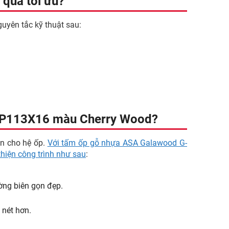
 quả tối ưu?
uyên tắc kỹ thuật sau:
-OP113X16 màu Cherry Wood?
ền cho hệ ốp.
Với tấm ốp gỗ nhựa ASA Galawood G-
hiện công trình như sau
:
ờng biên gọn đẹp.
 nét hơn.