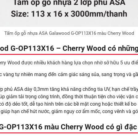
Tấm ốp gỗ nhựa ASA Galawood G-OP113X16 màu Cherry Wood
od G-OP113X16 – Cherry Wood có những
y Wood được nhiều khách hàng lựa chọn nhờ sở hữu 5 ưu điểm
c vàng tự nhiên mang đến cảm giác sáng sủa, sang trọng và gần
ớp phủ ASA dày 0,3mm tăng khả năng chống tia UV, hạn chế trầy
úp giảm tải trọng công trình, đồng thời thuận tiện cho việc vận 
ó độ dẻo tốt, dễ tạo hình trên các bề mặt cong hoặc thiết kế bo
 giúp hạn chế hút nước, giảm nguy cơ ẩm mốc, cong vênh và góp 
 G-OP113X16 màu Cherry Wood có gì đặc 