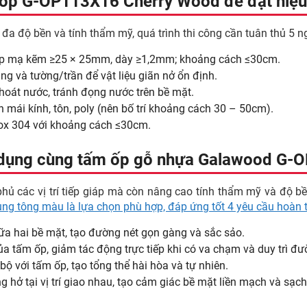
ấm ốp G-OP113X16 Cherry Wood để đạt hiệu
 độ bền và tính thẩm mỹ, quá trình thi công cần tuân thủ 5 ng
hép mạ kẽm ≥25 × 25mm, dày ≥1,2mm; khoảng cách ≤30cm.
g và tường/trần để vật liệu giãn nở ổn định.
hoát nước, tránh đọng nước trên bề mặt.
 mái kính, tôn, poly (nên bố trí khoảng cách 30 – 50cm).
nox 304 với khoảng cách ≤30cm.
ử dụng cùng tấm ốp gỗ nhựa Galawood G
phủ các vị trí tiếp giáp mà còn nâng cao tính thẩm mỹ và độ b
 tông màu là lựa chọn phù hợp, đáp ứng tốt 4 yêu cầu hoàn t
giữa hai bề mặt, tạo đường nét gọn gàng và sắc sảo.
 tấm ốp, giảm tác động trực tiếp khi có va chạm và duy trì đư
ộ với tấm ốp, tạo tổng thể hài hòa và tự nhiên.
g hở tại vị trí giao nhau, tạo cảm giác bề mặt liền mạch và sạch