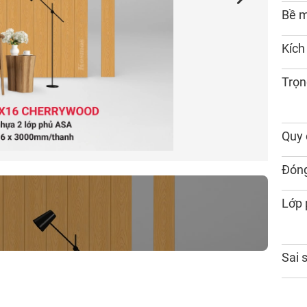
Bề 
Kích
Trọn
Quy 
Đóng
Lớp
Sai 