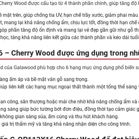
y Wood được cấu tạo từ 4 thành phần chính, giúp tăng độ bền,
 mặt trên, giúp chống tia UV, hạn chế trầy xước, giảm phai màu 
cốt, mang lại khả năng chống ẩm, chịu lực tốt, đồng thời hạn ch
 góp phần tăng độ ổn định và mang lại vẻ đẹp gần gũi như gỗ th
ơ học, tăng khả năng liên kết giữa các thành phần và kéo dài tu
 – Cherry Wood được ứng dụng trong nh
 của Galawood phù hợp cho 6 hạng mục ứng dụng phổ biến s
vàng ấm áp và bề mặt vân gỗ sang trọng.
úp liên kết các hạng mục ngoại thất thành một tổng thể sáng v
 ban công, sân thượng hoặc mái che nhờ khả năng chống ẩm và 
g sáng giúp bức tường bớt đơn điệu, đồng thời tạo cảm giác gầ
 không gian sáng sủa, ấm cúng và thu hút khách hàng.
giá trị thẩm mỹ và tăng khả năng nhận diện cho công trình.