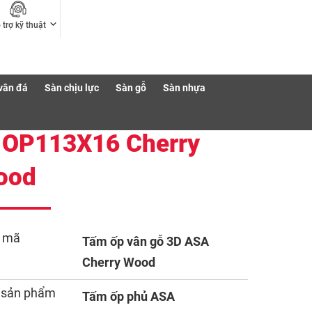
 trợ kỹ thuật
vân đá
Sàn chịu lực
Sàn gỗ
Sàn nhựa
-OP113X16 Cherry
ood
 mã
Tấm ốp vân gỗ 3D ASA
Cherry Wood
 sản phẩm
Tấm ốp phủ ASA