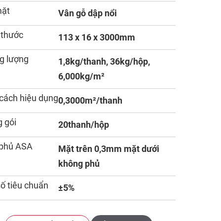
mặt
Vân gỗ dập nổi
 thước
113 x 16 x 3000mm
g lượng
1,8kg/thanh, 36kg/hộp,
6,000kg/m²
cách hiệu dụng
0,3000m²/thanh
 gói
20thanh/hộp
 phủ ASA
Mặt trên 0,3mm mặt dưới
không phủ
số tiêu chuẩn
±5%