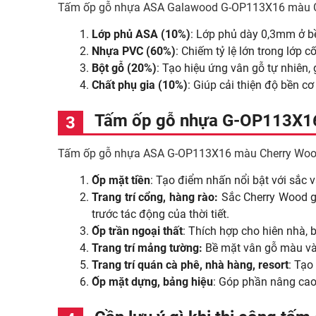
Tấm ốp gỗ nhựa ASA Galawood G-OP113X16 màu Cherr
Lớp phủ ASA (10%)
: Lớp phủ dày 0,3mm ở bề
Nhựa PVC (60%)
: Chiếm tỷ lệ lớn trong lớp 
Bột gỗ (20%)
: Tạo hiệu ứng vân gỗ tự nhiên,
Chất phụ gia (10%)
: Giúp cải thiện độ bền c
Tấm ốp gỗ nhựa G-OP113X16
Tấm ốp gỗ nhựa ASA G-OP113X16 màu Cherry Wood
Ốp mặt tiền
: Tạo điểm nhấn nổi bật với sắc 
Trang trí cổng, hàng rào:
Sắc Cherry Wood gi
trước tác động của thời tiết.
Ốp trần ngoại thất
: Thích hợp cho hiên nhà,
Trang trí mảng tường:
Bề mặt vân gỗ màu vàn
Trang trí quán cà phê, nhà hàng, resort
: Tạo
Ốp mặt dựng, bảng hiệu
: Góp phần nâng cao 