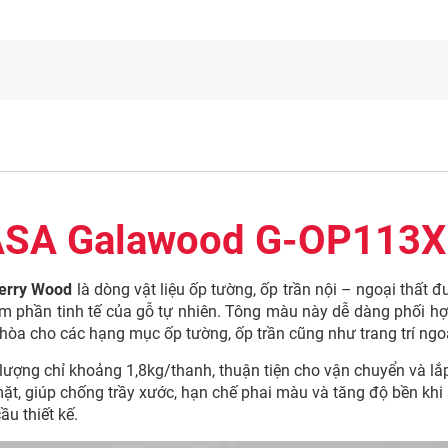
ASA Galawood G-OP113X
erry Wood
là dòng vật liệu ốp tường, ốp trần nội – ngoại thất
đư
phần tinh tế của gỗ tự nhiên. Tông màu này dễ dàng phối hợp v
òa cho các hạng mục ốp tường, ốp trần cũng như trang trí ngoạ
lượng chỉ khoảng 1,8kg/thanh, thuận tiện cho vận chuyển và l
, giúp chống trầy xước, hạn chế phai màu và tăng độ bền khi s
ầu thiết kế.