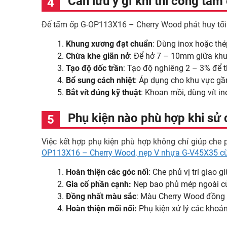
Cần lưu ý gì khi thi công t
Để tấm ốp G-OP113X16 – Cherry Wood phát huy tối đa
Khung xương đạt chuẩn
: Dùng inox hoặc t
Chừa khe giãn nở
: Để hở 7 – 10mm giữa khun
Tạo độ dốc trần
: Tạo độ nghiêng 2 – 3% để t
Bổ sung cách nhiệt
: Áp dụng cho khu vực gần
Bắt vít đúng kỹ thuật
: Khoan mồi, dùng vít i
Phụ kiện nào phù hợp khi s
Việc kết hợp phụ kiện phù hợp không chỉ giúp che 
OP113X16 – Cherry Wood, nẹp V nhựa G-V45X35 cùng
Hoàn thiện các góc nối
: Che phủ vị trí giao 
Gia cố phần cạnh:
Nẹp bao phủ mép ngoài của
Đồng nhất màu sắc
: Màu Cherry Wood đồng b
Hoàn thiện mối nối:
Phụ kiện xử lý các khoản