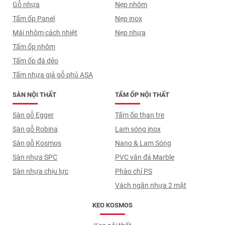
Gỗ nhựa
Nẹp nhôm
Tấm ốp Panel
Nẹp inox
Mái nhôm cách nhiệt
Nẹp nhựa
Tấm ốp nhôm
Tấm ốp đá dẻo
Tấm nhựa giả gỗ phủ ASA
SÀN NỘI THẤT
TẤM ỐP NỘI THẤT
Sàn gỗ Egger
Tấm ốp than tre
Sàn gỗ Robina
Lam sóng inox
Sàn gỗ Kosmos
Nano & Lam Sóng
Sàn nhựa SPC
PVC vân đá Marble
Sàn nhựa chịu lực
Phào chỉ PS
Vách ngăn nhựa 2 mặt
KEO KOSMOS