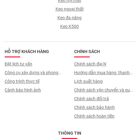
Keo nội thất
Keo ngoại thất
Keo đa năng
Keo K500
HỖ TRỢ KHÁCH HÀNG
CHÍNH SÁCH
Đặt lịch tư vấn
Chính sách đại lý
Công cụ xây dựng và phong
Hướng dẫn mua hàng, thanh
thuỷ
Công trình thực tế
toán, quy trình ký hợp đồng
Lịch xuất hàng
Cảnh báo hình ảnh
Chính sách vận chuyển và quy
trình giao nhận
Chính sách đổi trả
Chính sách bảo hành
Chính sách hoàn tiền
THÔNG TIN