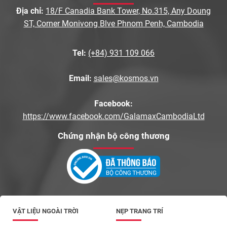
Địa chỉ:
18/F Canadia Bank Tower, No.315, Any Doung
ST, Corner Monivong Blve Phnom Penh, Cambodia
Tel:
(+84) 931 109 066
Email:
sales@kosmos.vn
Facebook:
https://www.facebook.com/GalamaxCambodiaLtd
Chứng nhận bộ công thương
VẬT LIỆU NGOÀI TRỜI
NẸP TRANG TRÍ