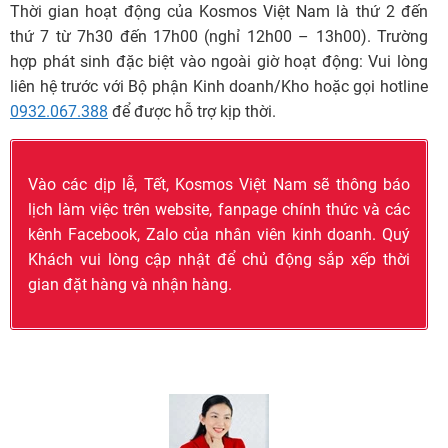
Thời gian hoạt động của Kosmos Việt Nam là thứ 2 đến
thứ 7 từ 7h30 đến 17h00 (nghỉ 12h00 – 13h00). Trường
hợp phát sinh đặc biệt vào ngoài giờ hoạt động: Vui lòng
liên hệ trước với Bộ phận Kinh doanh/Kho hoặc gọi hotline
0932.067.388
để được hỗ trợ kịp thời.
Vào các dịp lễ, Tết, Kosmos Việt Nam sẽ thông báo
lịch làm việc trên website, fanpage chính thức và các
kênh Facebook, Zalo của nhân viên kinh doanh. Quý
Khách vui lòng cập nhật để chủ động sắp xếp thời
gian đặt hàng và nhận hàng.