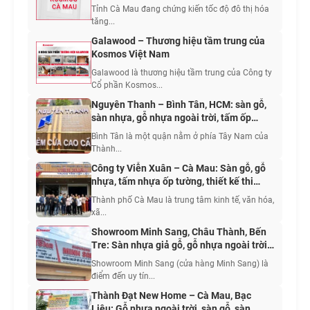
Tỉnh Cà Mau đang chứng kiến tốc độ đô thị hóa
tăng...
Galawood – Thương hiệu tầm trung của
Kosmos Việt Nam
Galawood là thương hiệu tầm trung của Công ty
Cổ phần Kosmos...
Nguyên Thanh – Bình Tân, HCM: sàn gỗ,
sàn nhựa, gỗ nhựa ngoài trời, tấm ốp
nhựa, tấm ốp than tre, giấy dán tường,
Bình Tân là một quận nằm ở phía Tây Nam của
rèm cửa
Thành...
Công ty Viễn Xuân – Cà Mau: Sàn gỗ, gỗ
nhựa, tấm nhựa ốp tường, thiết kế thi
công sửa chữa nhà
Thành phố Cà Mau là trung tâm kinh tế, văn hóa,
xã...
Showroom Minh Sang, Châu Thành, Bến
Tre: Sàn nhựa giả gỗ, gỗ nhựa ngoài trời,
tấm ốp than tre, tấm nhựa giả đá
Showroom Minh Sang (cửa hàng Minh Sang) là
điểm đến uy tín...
Thành Đạt New Home – Cà Mau, Bạc
Liêu: Gỗ nhựa ngoài trời, sàn gỗ, sàn