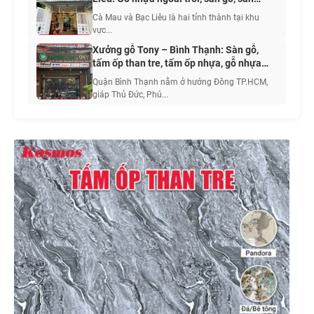
nhựa, tấm ốp, sơn nước nội ngoại thất
Cà Mau và Bạc Liêu là hai tỉnh thành tại khu
vực...
Xưởng gỗ Tony – Bình Thạnh: Sàn gỗ,
tấm ốp than tre, tấm ốp nhựa, gỗ nhựa
ngoài trời, cửa cao cấp
Quận Bình Thạnh nằm ở hướng Đông TP.HCM,
giáp Thủ Đức, Phú...