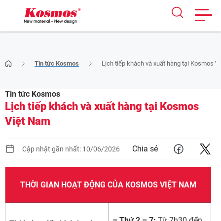
Skip
Tin tức Kosmos
Lịch tiếp khách và xuất hàng tại Kosmos V
to
content
Tin tức Kosmos
Lịch tiếp khách và xuất hàng tại Kosmos
Việt Nam
Chia sẻ
Cập nhật gần nhất: 10/06/2026
THỜI GIAN HOẠT ĐỘNG CỦA KOSMOS VIỆT NAM
– Thứ 2 – 7:
Từ 7h30 đến