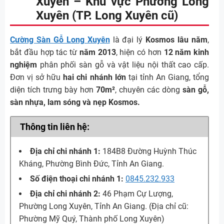
Xuyên – Khu vực Phường Long
Xuyên (TP. Long Xuyên cũ)
Cường Sàn Gỗ Long Xuyên
là đại lý
Kosmos lâu năm
,
bắt đầu hợp tác từ
năm 2013
, hiện có hơn
12 năm kinh
nghiệm
phân phối sàn gỗ và vật liệu nội thất cao cấp.
Đơn vị sở hữu
hai chi nhánh lớn
tại tỉnh An Giang, tổng
diện tích trưng bày hơn
70m²
, chuyên các dòng
sàn gỗ,
sàn nhựa, lam sóng và nẹp Kosmos.
Thông tin liên hệ:
Địa chỉ chi nhánh 1:
184B8 Đường Huỳnh Thúc
Kháng, Phường Bình Đức, Tỉnh An Giang.
Số điện thoại chi nhánh 1:
0845.232.933
Địa chỉ chi nhánh 2:
46 Phạm Cự Lượng,
Phường Long Xuyên, Tỉnh An Giang. (Địa chỉ cũ:
Phường Mỹ Quý, Thành phố Long Xuyên)