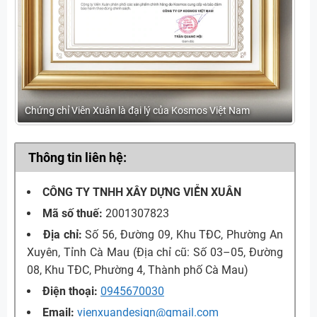
Chứng chỉ Viên Xuân là đại lý của Kosmos Việt Nam
Thông tin liên hệ:
CÔNG TY TNHH XÂY DỰNG VIỄN XUÂN
Mã số thuế:
2001307823
Địa chỉ:
Số 56, Đường 09, Khu TĐC, Phường An
Xuyên, Tỉnh Cà Mau (Địa chỉ cũ: Số 03–05, Đường
08, Khu TĐC, Phường 4, Thành phố Cà Mau)
Điện thoại:
0945670030
Email:
vienxuandesign@gmail.com