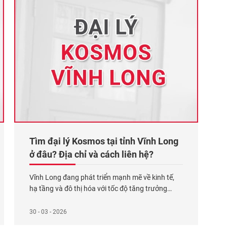
Tìm đại lý Kosmos tại tỉnh Vĩnh Long
ở đâu? Địa chỉ và cách liên hệ?
Vĩnh Long đang phát triển mạnh mẽ về kinh tế,
hạ tầng và đô thị hóa với tốc độ tăng trưởng
GRDP đạt trên 7%/năm. Hàng chục khu dân cư,
khu công nghiệp và dự án thương mại mới liên
30 - 03 - 2026
tục được triển khai, kéo theo nhu cầu xây dựng,