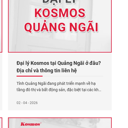
Đại lý Kosmos tại Quảng Ngãi ở đâu?
Địa chỉ và thông tin liên hệ
Tỉnh Quảng Ngãi đang phát triển mạnh về hạ
tầng đô thị và bất động sản, đặc biệt tại các khu
vực như phường Cẩm Thành, Nghĩa Lộ, Kon Tum
và các khu dân cư mới. Nhu cầu xây dựng, cải
02 - 04 - 2026
tạo nhà ở tăng cao kéo theo xu hướng sử dụng
vật liệu trang
Xem thêm...