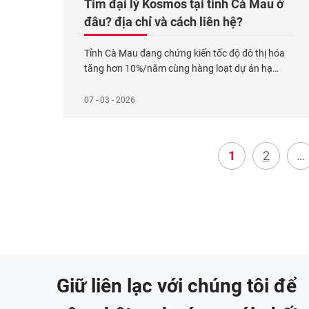
Tìm đại lý Kosmos tại tỉnh Cà Mau ở
đâu? địa chỉ và cách liên hệ?
Tỉnh Cà Mau đang chứng kiến tốc độ đô thị hóa
tăng hơn 10%/năm cùng hàng loạt dự án hạ
tầng ven biển và khu dân cư mới. Sự phát triển
này kéo theo nhu cầu xây mới, cải tạo và trang trí
07 - 03 - 2026
nhà ở ngày càng lớn. Với khí hậu nóng ẩm, mưa
nhiều
Xem thêm...
1
2
…
Giữ liên lạc với chúng tôi để