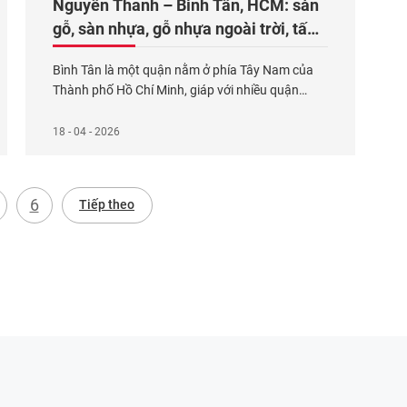
Nguyên Thanh – Bình Tân, HCM: sàn
gỗ, sàn nhựa, gỗ nhựa ngoài trời, tấm
ốp nhựa, tấm ốp than tre, giấy dán
Bình Tân là một quận nằm ở phía Tây Nam của
tường, rèm cửa
Thành phố Hồ Chí Minh, giáp với nhiều quận
huyện và có vị trí giao thông thuận lợi, nơi giao
nhau của các tuyến đường huyết mạch như
18 - 04 - 2026
Quốc lộ 1A, đường Kinh Dương Vương, đường Võ
Văn Kiệt,… Đây cũng là một trong
Xem thêm...
6
Tiếp theo