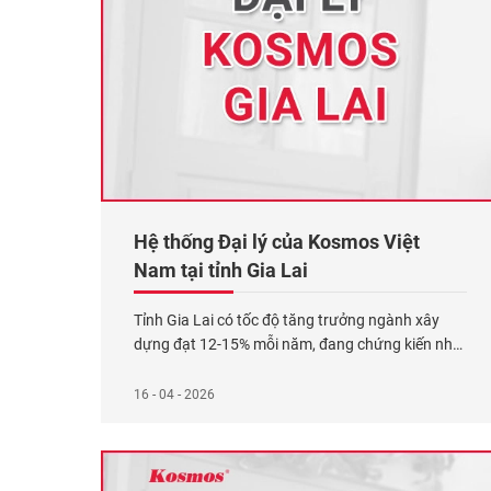
Hệ thống Đại lý của Kosmos Việt
Nam tại tỉnh Gia Lai
Tỉnh Gia Lai có tốc độ tăng trưởng ngành xây
dựng đạt 12-15% mỗi năm, đang chứng kiến nhu
cầu cao về vật liệu trang trí nội ngoại thất. Để
đáp ứng nhu cầu ngày càng cao về vật liệu ốp lát
16 - 04 - 2026
và trang trí chất lượng, Kosmos Việt Nam hiện có
3 Đại lý
Xem thêm...