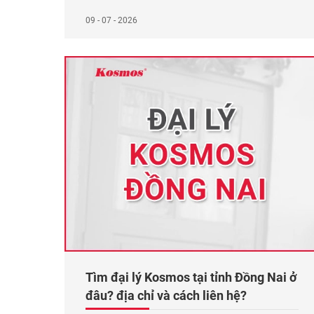
Cửu Long. Cần Thơ đang có tốc độ đô thị hóa
đạt trên 70%, với hàng loạt khu dân cư, đô thị mới
09 - 07 - 2026
và dự án thương mại được đầu tư. Sự phát triển
Xem thêm...
Tìm đại lý Kosmos tại tỉnh Đồng Nai ở
đâu? địa chỉ và cách liên hệ?