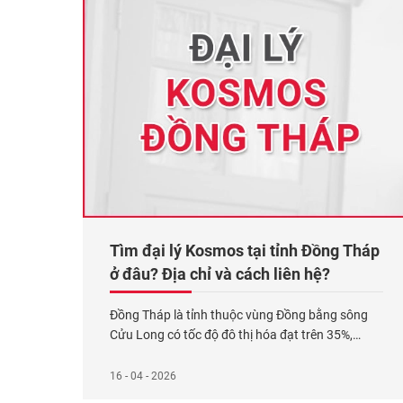
Tìm đại lý Kosmos tại tỉnh Đồng Tháp
ở đâu? Địa chỉ và cách liên hệ?
Đồng Tháp là tỉnh thuộc vùng Đồng bằng sông
Cửu Long có tốc độ đô thị hóa đạt trên 35%,
cùng với hàng chục dự án khu dân cư, khu công
nghiệp và tuyến đường mới được triển khai trong
16 - 04 - 2026
giai đoạn 2020–2025. Sự phát triển này đã kéo