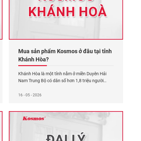
Mua sản phẩm Kosmos ở đâu tại tỉnh
Khánh Hòa?
Khánh Hòa là một tỉnh nằm ở miền Duyên Hải
Nam Trung Bộ có dân số hơn 1,8 triệu người
(năm 2024) theo Tổng cục Thống kê. Dân số
tăng nhanh thúc đẩy nhiều dự án bất động sản
16 - 05 - 2026
và khu nghỉ dưỡng phát triển. Điều này tạo ra
nhu cầu lớn về vật liệu
Xem thêm...