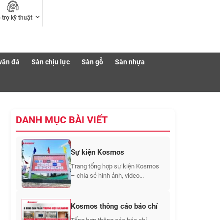
 trợ kỹ thuật
vân đá
Sàn chịu lực
Sàn gỗ
Sàn nhựa
DANH MỤC BÀI VIẾT
Sự kiện Kosmos
Trang tổng hợp sự kiện Kosmos
– chia sẻ hình ảnh, video...
Kosmos thông cáo báo chí