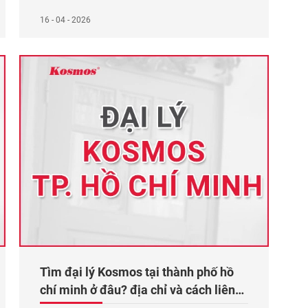
quan trọng của vùng kinh tế trọng điểm phía
Nam. Năm 2020 – 2025 địa phương này ghi
16 - 04 - 2026
nhận tốc độ tăng trưởng GRDP bình quân trên
8%/năm, cùng hàng loạt dự án khu công nghiệp,
Xem thêm...
Tìm đại lý Kosmos tại thành phố hồ
chí minh ở đâu? địa chỉ và cách liên
hệ?