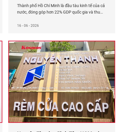
Thành phố Hồ Chí Minh là đầu tàu kinh tế của cả
nước, đóng góp hơn 22% GDP quốc gia và thu
hút trên 40% tổng vốn đầu tư nước ngoài (FDI)
vào Việt Nam. Với tốc độ đô thị hóa đạt trên 80%,
16 - 06 - 2026
hệ thống cao ốc, khu dân cư, trung tâm thương
mại,
Xem thêm...