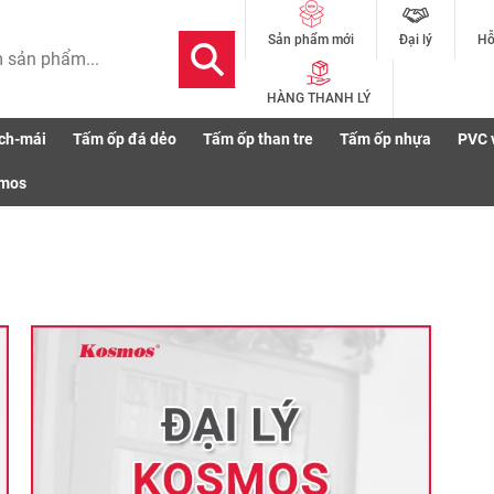
Đại lý
Hỗ
Sản phẩm mới
HÀNG THANH LÝ
ch-mái
Tấm ốp đá dẻo
Tấm ốp than tre
Tấm ốp nhựa
PVC 
s
smos