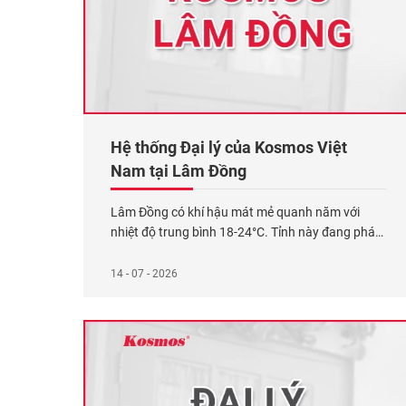
Hệ thống Đại lý của Kosmos Việt
Nam tại Lâm Đồng
Lâm Đồng có khí hậu mát mẻ quanh năm với
nhiệt độ trung bình 18-24°C. Tỉnh này đang phát
triển nhanh với tốc độ đô thị hóa 8-10% mỗi năm.
Thị trường vật liệu xây dựng và trang trí nội
14 - 07 - 2026
ngoại thất tại đây đang tăng trưởng mạnh mẽ.
Đặc biệt là các mặt hàng
Xem thêm...