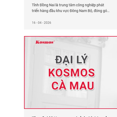
Tỉnh Đồng Nai là trung tâm công nghiệp phát
triển hàng đầu khu vực Đông Nam Bộ, đóng góp
hơn 7% GDP cả nước và thu hút hàng trăm dự án
đầu tư trong và ngoài nước. Với hệ thống khu
16 - 04 - 2026
công nghiệp, khu đô thị và hạ tầng giao thông
được mở rộng nhanh
Xem thêm...