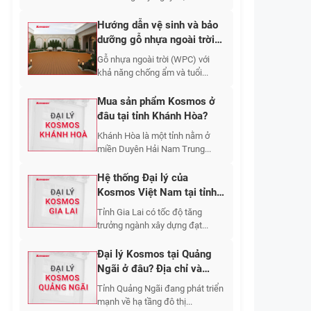
Hướng dẫn vệ sinh và bảo
dưỡng gỗ nhựa ngoài trời
đúng cách
Gỗ nhựa ngoài trời (WPC) với
khả năng chống ẩm và tuổi...
Mua sản phẩm Kosmos ở
đâu tại tỉnh Khánh Hòa?
Khánh Hòa là một tỉnh nằm ở
miền Duyên Hải Nam Trung...
Hệ thống Đại lý của
Kosmos Việt Nam tại tỉnh
Gia Lai
Tỉnh Gia Lai có tốc độ tăng
trưởng ngành xây dựng đạt...
Đại lý Kosmos tại Quảng
Ngãi ở đâu? Địa chỉ và
thông tin liên hệ
Tỉnh Quảng Ngãi đang phát triển
mạnh về hạ tầng đô thị...