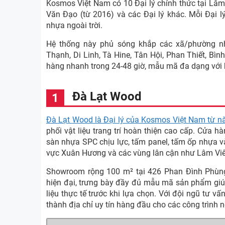
Kosmos Việt Nam có 10 Đại lý chính thức tại Lâ
Văn Đạo (từ 2016) và các Đại lý khác. Mỗi Đại 
nhựa ngoài trời.
Hệ thống này phủ sóng khắp các xã/phường nh
Thạnh, Di Linh, Tà Hine, Tân Hội, Phan Thiết, B
hàng nhanh trong 24-48 giờ, mẫu mã đa dạng với
Đà Lạt Wood
Đà Lạt Wood là Đại lý của Kosmos Việt Nam từ 
phối vật liệu trang trí hoàn thiện cao cấp. Cửa
sàn nhựa SPC chịu lực, tấm panel, tấm ốp nhựa và
vực Xuân Hương và các vùng lân cận như Lâm Viê
Showroom rộng 100 m² tại 426 Phan Đình Phùng
hiện đại, trưng bày đầy đủ mẫu mã sản phẩm giú
liệu thực tế trước khi lựa chọn. Với đội ngũ tư 
thành địa chỉ uy tín hàng đầu cho các công trình n