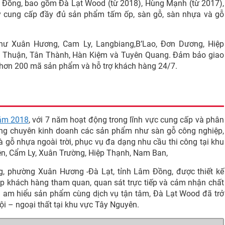
m Đồng, bao gồm Đà Lạt Wood (từ 2018), Hùng Mạnh (từ 2017),
lý cung cấp đầy đủ sản phẩm tấm ốp, sàn gỗ, sàn nhựa và gỗ
ư Xuân Hương, Cam Ly, Langbiang,B’Lao, Đơn Dương, Hiệp
ình Thuận, Tân Thành, Hàn Kiệm và Tuyên Quang. Đảm bảo giao
 hơn 200 mã sản phẩm và hỗ trợ khách hàng 24/7.
năm 2018
, với 7 năm hoạt động trong lĩnh vực cung cấp và phân
 hàng chuyên kinh doanh các sản phẩm như sàn gỗ công nghiệp,
 gỗ nhựa ngoài trời, phục vụ đa dạng nhu cầu thi công tại khu
n, Cẩm Ly, Xuân Trường, Hiệp Thạnh, Nam Ban,
, phường Xuân Hương -Đà Lạt, tỉnh Lâm Đồng, được thiết kế
p khách hàng tham quan, quan sát trực tiếp và cảm nhận chất
vấn am hiểu sản phẩm cùng dịch vụ tận tâm, Đà Lạt Wood đã trở
ội – ngoại thất tại khu vực Tây Nguyên.