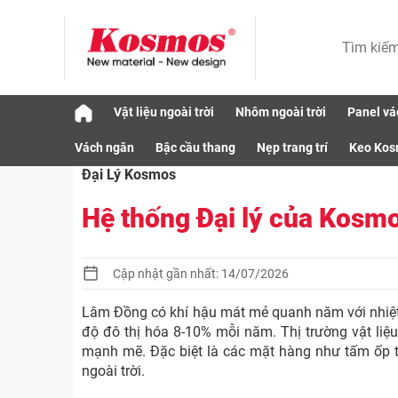
Skip
Vật liệu ngoài trời
Nhôm ngoài trời
Panel vá
to
Tin tức Kosmos
Đại Lý Kosmos
Hệ thố
content
Vách ngăn
Bậc cầu thang
Nẹp trang trí
Keo Ko
Đại Lý Kosmos
Hệ thống Đại lý của Kosm
Cập nhật gần nhất: 14/07/2026
Lâm Đồng có khí hậu mát mẻ quanh năm với nhiệt 
độ đô thị hóa 8-10% mỗi năm. Thị trường vật liệu
mạnh mẽ. Đặc biệt là các mặt hàng như tấm ốp t
ngoài trời.