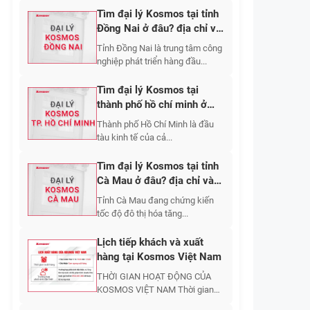
Tìm đại lý Kosmos tại tỉnh
Đồng Nai ở đâu? địa chỉ và
cách liên hệ?
Tỉnh Đồng Nai là trung tâm công
nghiệp phát triển hàng đầu...
Tìm đại lý Kosmos tại
thành phố hồ chí minh ở
đâu? địa chỉ và cách liên
Thành phố Hồ Chí Minh là đầu
hệ?
tàu kinh tế của cả...
Tìm đại lý Kosmos tại tỉnh
Cà Mau ở đâu? địa chỉ và
cách liên hệ?
Tỉnh Cà Mau đang chứng kiến
tốc độ đô thị hóa tăng...
Lịch tiếp khách và xuất
hàng tại Kosmos Việt Nam
THỜI GIAN HOẠT ĐỘNG CỦA
KOSMOS VIỆT NAM Thời gian
tiếp khách...