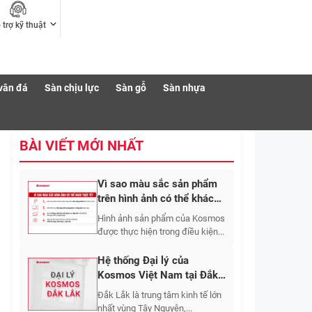
 trợ kỹ thuật
vân đá
Sàn chịu lực
Sàn gỗ
Sàn nhựa
BÀI VIẾT MỚI NHẤT
Vì sao màu sắc sản phẩm
trên hình ảnh có thể khác
với thực tế?
Hình ảnh sản phẩm của Kosmos
được thực hiện trong điều kiện...
Hệ thống Đại lý của
Kosmos Việt Nam tại Đắk
Lắk
Đắk Lắk là trung tâm kinh tế lớn
nhất vùng Tây Nguyên,...