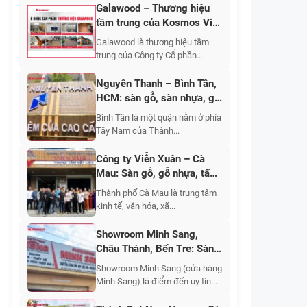
Galawood – Thương hiệu
tầm trung của Kosmos Việt
Nam
Galawood là thương hiệu tầm
trung của Công ty Cổ phần
Kosmos...
Nguyên Thanh – Bình Tân,
HCM: sàn gỗ, sàn nhựa, gỗ
nhựa ngoài trời, tấm ốp
Bình Tân là một quận nằm ở phía
nhựa, tấm ốp than tre, giấy
Tây Nam của Thành...
dán tường, rèm cửa
Công ty Viễn Xuân – Cà
Mau: Sàn gỗ, gỗ nhựa, tấm
nhựa ốp tường, thiết kế thi
Thành phố Cà Mau là trung tâm
công sửa chữa nhà
kinh tế, văn hóa, xã...
Showroom Minh Sang,
Châu Thành, Bến Tre: Sàn
nhựa giả gỗ, gỗ nhựa ngoài
Showroom Minh Sang (cửa hàng
trời, tấm ốp than tre, tấm
Minh Sang) là điểm đến uy tín...
nhựa giả đá