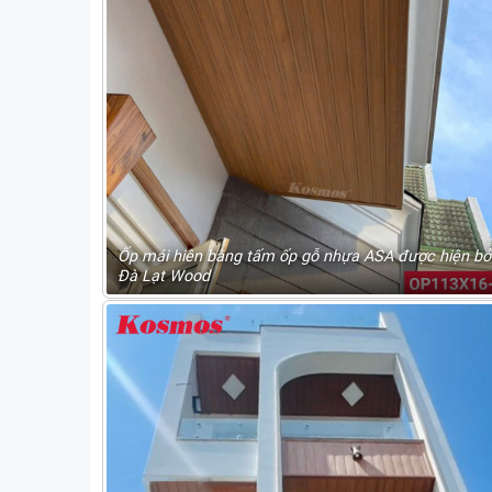
Ốp mái hiên bằng tấm ốp gỗ nhựa ASA được hiện bở
Đà Lạt Wood