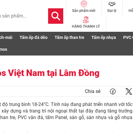
Đại lý
Hỗ
Sản phẩm mới
HÀNG THANH LÝ
ch-mái
Tấm ốp đá dẻo
Tấm ốp than tre
Tấm ốp nhựa
PVC 
ng Đại lý của Kosmos Việt Nam tại Lâm Đồng
smos
os Việt Nam tại Lâm Đồng
Chia sẻ
độ trung bình 18-24°C. Tỉnh này đang phát triển nhanh với tốc
 xây dựng và trang trí nội ngoại thất tại đây đang tăng trưởng
han tre, PVC vân đá, tấm Panel, sàn gỗ, sàn nhựa và gỗ nhựa