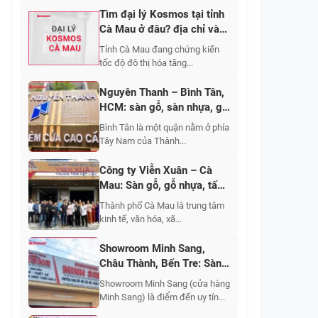
Tìm đại lý Kosmos tại tỉnh
Cà Mau ở đâu? địa chỉ và
cách liên hệ?
Tỉnh Cà Mau đang chứng kiến
tốc độ đô thị hóa tăng...
Nguyên Thanh – Bình Tân,
HCM: sàn gỗ, sàn nhựa, gỗ
nhựa ngoài trời, tấm ốp
Bình Tân là một quận nằm ở phía
nhựa, tấm ốp than tre, giấy
Tây Nam của Thành...
dán tường, rèm cửa
Công ty Viễn Xuân – Cà
Mau: Sàn gỗ, gỗ nhựa, tấm
nhựa ốp tường, thiết kế thi
Thành phố Cà Mau là trung tâm
công sửa chữa nhà
kinh tế, văn hóa, xã...
Showroom Minh Sang,
Châu Thành, Bến Tre: Sàn
nhựa giả gỗ, gỗ nhựa ngoài
Showroom Minh Sang (cửa hàng
trời, tấm ốp than tre, tấm
Minh Sang) là điểm đến uy tín...
nhựa giả đá