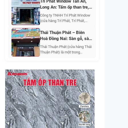
Trí Phát Window Tân An,
Long An: Tấm ốp than tre,
sàn gỗ, gỗ nhựa, phào chỉ
Công ty TNHH Trí Phát Window
(cửa hàng Trí Phát, Trí Phát,...
Thái Thuận Phát – Biên
Hoà Đồng Nai: Sàn gỗ, sàn
nhựa, tấm ốp than tre, PVC
Thái Thuận Phát (cửa hàng Thái
vân đá, phào chỉ
Thuận Phát) là một trong
những...