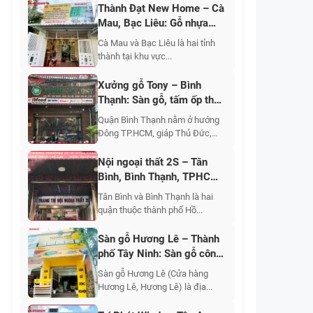
Thành Đạt New Home – Cà
Mau, Bạc Liêu: Gỗ nhựa
ngoài trời, sàn gỗ, sàn
Cà Mau và Bạc Liêu là hai tỉnh
nhựa, tấm ốp, sơn nước nội
thành tại khu vực...
ngoại thất
Xưởng gỗ Tony – Bình
Thạnh: Sàn gỗ, tấm ốp than
tre, tấm ốp nhựa, gỗ nhựa
Quận Bình Thạnh nằm ở hướng
ngoài trời, cửa cao cấp
Đông TP.HCM, giáp Thủ Đức,
Phú...
Nội ngoại thất 2S – Tân
Bình, Bình Thạnh, TPHCM:
Tấm ốp nhựa, tấm ốp than
Tân Bình và Bình Thạnh là hai
tre, sàn gỗ, sàn nhựa, gỗ
quận thuộc thành phố Hồ...
nhựa ngoài trời, phào chỉ,
len, nẹp trang trí
Sàn gỗ Hương Lê – Thành
phố Tây Ninh: Sàn gỗ công
nghiệp, tự nhiên, gỗ nhựa,
Sàn gỗ Hương Lê (Cửa hàng
sàn nhựa, tấm ốp nhựa, phụ
Hương Lê, Hương Lê) là địa...
kiện