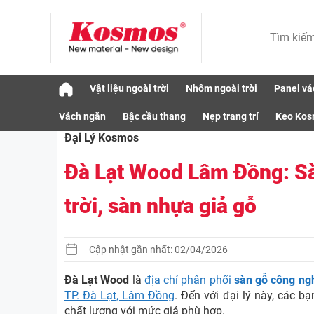
Skip
Vật liệu ngoài trời
Nhôm ngoài trời
Panel vá
to
Tin tức Kosmos
Đại Lý Kosmos
Đà Lạt
content
Vách ngăn
Bậc cầu thang
Nẹp trang trí
Keo Ko
Đại Lý Kosmos
Đà Lạt Wood Lâm Đồng: Sà
trời, sàn nhựa giả gỗ
Cập nhật gần nhất: 02/04/2026
Đà Lạt Wood
là
địa chỉ phân phối
sàn gỗ công ngh
TP. Đà Lạt, Lâm Đồng
. Đến với đại lý này, các bạ
chất lượng với mức giá phù hợp.