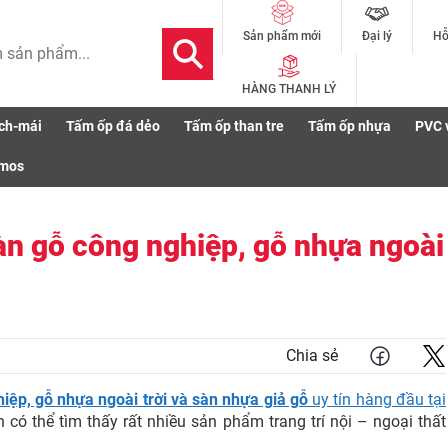
Đại lý
Hỗ
Sản phẩm mới
HÀNG THANH LÝ
ch-mái
Tấm ốp đá dẻo
Tấm ốp than tre
Tấm ốp nhựa
PVC 
 Wood Lâm Đồng: Sàn gỗ công nghiệp, gỗ nhựa ngoài trời, sàn nhựa giả gỗ
smos
n gỗ công nghiệp, gỗ nhựa ngoài
Chia sẻ
iệp, gỗ nhựa ngoài trời và sàn nhựa giả gỗ
uy tín hàng đầu tại
n có thể tìm thấy rất nhiều sản phẩm trang trí nội – ngoại thất