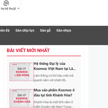
 trợ kỹ thuật
vân đá
Sàn chịu lực
Sàn gỗ
Sàn nhựa
BÀI VIẾT MỚI NHẤT
Hệ thống Đại lý của
Kosmos Việt Nam tại Lâm
Đồng
Lâm Đồng có khí hậu mát mẻ
quanh năm với nhiệt độ...
Mua sản phẩm Kosmos ở
đâu tại tỉnh Khánh Hòa?
Khánh Hòa là một tỉnh nằm ở
miền Duyên Hải Nam Trung...