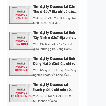
Tìm đại lý Kosmos tại Cần
Thơ ở đâu? Địa chỉ và cách
liên hệ
Thành phố Cần Thơ là trung tâm
kinh tế, văn hóa và...
Tìm đại lý Kosmos tại tỉnh
Tây Ninh ở đâu? Địa chỉ và
cách liên hệ?
Tỉnh Tây Ninh nằm ở cửa ngõ
giao thương giữa Đông Nam...
Tìm đại lý Kosmos tại tỉnh
Đồng Nai ở đâu? địa chỉ và
cách liên hệ?
Tỉnh Đồng Nai là trung tâm công
nghiệp phát triển hàng đầu...
Tìm đại lý Kosmos tại
thành phố hồ chí minh ở
đâu? địa chỉ và cách liên
Thành phố Hồ Chí Minh là đầu
hệ?
tàu kinh tế của cả...