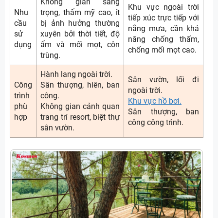
Không gian sang
Khu vực ngoài trời
Nhu
trọng, thẩm mỹ cao, ít
tiếp xúc trực tiếp với
cầu
bị ảnh hưởng thường
nắng mưa, cần khả
sử
xuyên bởi thời tiết, độ
năng chống thấm,
dụng
ẩm và mối mọt, côn
chống mối mọt cao.
trùng.
Hành lang ngoài trời.
Sân vườn, lối đi
Công
Sân thượng, hiên, ban
ngoài trời.
trình
công.
Khu vực hồ bơi.
phù
Không gian cảnh quan
Sân thượng, ban
hợp
trang trí resort, biệt thự
công công trình.
sân vườn.