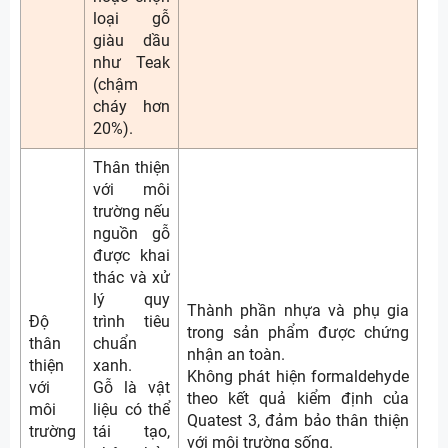
loại gỗ
giàu dầu
như Teak
(chậm
cháy hơn
20%).
Thân thiện
với môi
trường nếu
nguồn gỗ
được khai
thác và xử
lý quy
Thành phần nhựa và phụ gia
Độ
trình tiêu
trong sản phẩm được chứng
thân
chuẩn
nhận an toàn.
thiện
xanh.
Không phát hiện formaldehyde
với
Gỗ là vật
theo kết quả kiểm định của
môi
liệu có thể
Quatest 3, đảm bảo thân thiện
trường
tái tạo,
với môi trường sống.