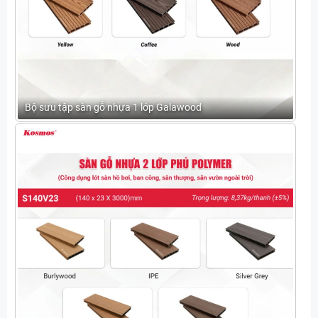
Bộ sưu tập sàn gỗ nhựa 1 lớp Galawood