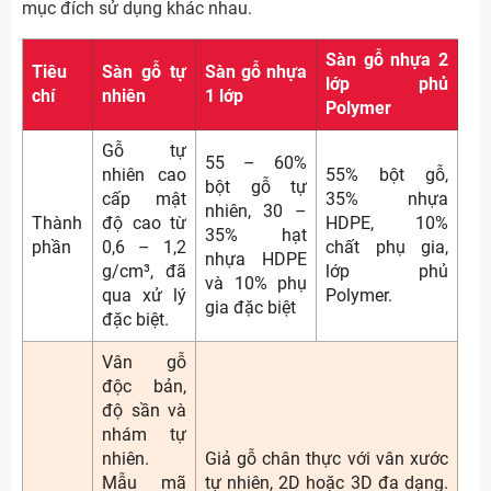
mục đích sử dụng khác nhau.
Sàn gỗ nhựa 2
Tiêu
Sàn gỗ tự
Sàn gỗ nhựa
lớp phủ
chí
nhiên
1 lớp
Polymer
Gỗ tự
55 – 60%
nhiên cao
55% bột gỗ,
bột gỗ tự
cấp mật
35% nhựa
nhiên, 30 –
Thành
độ cao từ
HDPE, 10%
35% hạt
phần
0,6 – 1,2
chất phụ gia,
nhựa HDPE
g/cm³, đã
lớp phủ
và 10% phụ
qua xử lý
Polymer.
gia đặc biệt
đặc biệt.
Vân gỗ
độc bản,
độ sần và
nhám tự
nhiên.
Giả gỗ chân thực với vân xước
Mẫu mã
tự nhiên, 2D hoặc 3D đa dạng.