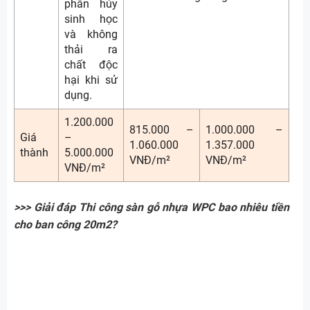
phân hủy
sinh học
và không
thải ra
chất độc
hại khi sử
dụng.
1.200.000
815.000 –
1.000.000 –
Giá
–
1.060.000
1.357.000
thành
5.000.000
VNĐ/m²
VNĐ/m²
VNĐ/m²
>>> Giải đáp Thi công sàn gỗ nhựa WPC bao nhiêu tiền
cho ban công 20m2?