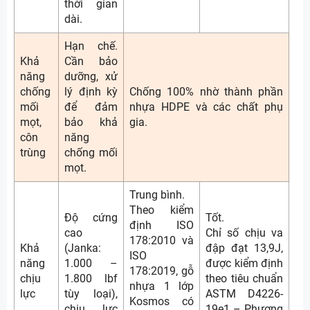
thời gian
dài.
Hạn chế.
Khả
Cần bảo
năng
dưỡng, xử
chống
lý định kỳ
Chống 100% nhờ thành phần
mối
để đảm
nhựa HDPE và các chất phụ
mọt,
bảo khả
gia.
côn
năng
trùng
chống mối
mọt.
Trung bình.
Theo kiểm
Độ cứng
Tốt.
định ISO
cao
Chỉ số chịu va
178:2010 và
Khả
(Janka:
đập đạt 13,9J,
ISO
năng
1.000 –
được kiểm định
178:2019, gỗ
chịu
1.800 lbf
theo tiêu chuẩn
nhựa 1 lớp
lực
tùy loại),
ASTM D4226-
Kosmos có
chịu lực
19e1 – Phương