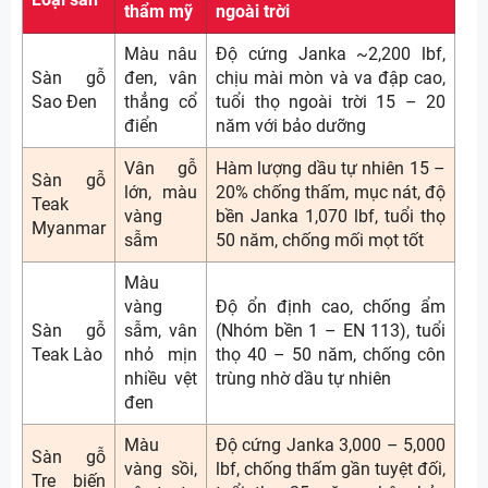
thẩm mỹ
ngoài trời
Màu nâu
Độ cứng Janka ~2,200 lbf,
Sàn gỗ
đen, vân
chịu mài mòn và va đập cao,
Sao Đen
thẳng cổ
tuổi thọ ngoài trời 15 – 20
điển
năm với bảo dưỡng
Vân gỗ
Hàm lượng dầu tự nhiên 15 –
Sàn gỗ
lớn, màu
20% chống thấm, mục nát, độ
Teak
vàng
bền Janka 1,070 lbf, tuổi thọ
Myanmar
sẫm
50 năm, chống mối mọt tốt
Màu
vàng
Độ ổn định cao, chống ẩm
Sàn gỗ
sẫm, vân
(Nhóm bền 1 – EN 113), tuổi
Teak Lào
nhỏ mịn
thọ 40 – 50 năm, chống côn
nhiều vệt
trùng nhờ dầu tự nhiên
đen
Màu
Độ cứng Janka 3,000 – 5,000
Sàn gỗ
vàng sồi,
lbf, chống thấm gần tuyệt đối,
Tre biến