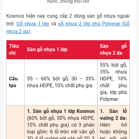
nước, chống mối tốt
Kosmos hiện nay cung cấp 2 dòng sàn gỗ nhựa ngoài
trời:
Gỗ nhựa 1 lớp
và
gỗ nhựa 2 lớp phủ Polymer (Gỗ
nhựa 2 da)
.
Tiêu
Sàn gỗ
Sàn gỗ nhựa 1 lớp
chí
nhựa 2 da
55% bột gỗ,
35% nhựa
Cấu
55 – 60% bột gỗ, 30 – 35%
HDPE, 10%
tạo
nhựa HDPE, 10% chất phụ gia
chất phụ
gia, lớp phủ
Polymer
1. Sàn gỗ nhựa 1 lớp Kosmos
1. Sàn lỗ
(60% bột gỗ, 30% nhựa HDPE,
vuông 2 da:
10% chất phụ gia) có 3 phân
Hèm hở
loại gồm: 6 lỗ tròn với vân gỗ
hoặc không
3D, 4 lỗ vuông với vân gỗ 2D, 5
mí nối với