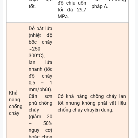
độ chịu uốn
tốt.
pháp A.
tối đa 29,7
MPa.
Dễ bắt lửa
(nhiệt độ
bốc cháy
~250 –
300°C),
lan lửa
nhanh (tốc
độ cháy
0,5 – 1
mm/phút).
Khả
Cần sơn
Có khả năng chống cháy lan
năng
phủ chống
tốt nhưng không phải vật liệu
chống
cháy
chống cháy chuyên dụng.
cháy
(giảm 30
– 50%
nguy cơ)
hoặc chọn