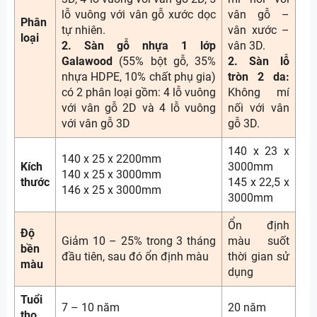
lỗ vuông với vân gỗ xước dọc
vân gỗ –
Phân
tự nhiên.
vân xước –
loại
2. Sàn gỗ nhựa 1 lớp
vân 3D.
Galawood
(55% bột gỗ, 35%
2. Sàn lỗ
nhựa HDPE, 10% chất phụ gia)
tròn 2 da:
có 2 phân loại gồm: 4 lỗ vuông
Không mí
với vân gỗ 2D và 4 lỗ vuông
nối với vân
với vân gỗ 3D
gỗ 3D.
140 x 23 x
140 x 25 x 2200mm
Kích
3000mm
140 x 25 x 3000mm
thước
145 x 22,5 x
146 x 25 x 3000mm
3000mm
Ổn định
Độ
Giảm 10 – 25% trong 3 tháng
màu suốt
bền
đầu tiên, sau đó ổn định màu
thời gian sử
màu
dụng
Tuổi
7 – 10 năm
20 năm
thọ