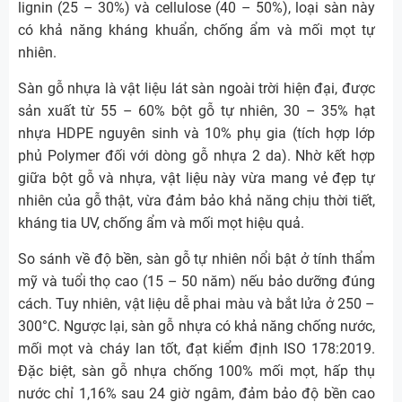
lignin (25 – 30%) và cellulose (40 – 50%), loại sàn này
có khả năng kháng khuẩn, chống ẩm và mối mọt tự
nhiên.
Sàn gỗ nhựa là vật liệu lát sàn ngoài trời hiện đại, được
sản xuất từ 55 – 60% bột gỗ tự nhiên, 30 – 35% hạt
nhựa HDPE nguyên sinh và 10% phụ gia (tích hợp lớp
phủ Polymer đối với dòng gỗ nhựa 2 da). Nhờ kết hợp
giữa bột gỗ và nhựa, vật liệu này vừa mang vẻ đẹp tự
nhiên của gỗ thật, vừa đảm bảo khả năng chịu thời tiết,
kháng tia UV, chống ẩm và mối mọt hiệu quả.
So sánh về độ bền, sàn gỗ tự nhiên nổi bật ở tính thẩm
mỹ và tuổi thọ cao (15 – 50 năm) nếu bảo dưỡng đúng
cách. Tuy nhiên, vật liệu dễ phai màu và bắt lửa ở 250 –
300°C. Ngược lại, sàn gỗ nhựa có khả năng chống nước,
mối mọt và cháy lan tốt, đạt kiểm định ISO 178:2019.
Đặc biệt, sàn gỗ nhựa chống 100% mối mọt, hấp thụ
nước chỉ 1,16% sau 24 giờ ngâm, đảm bảo độ bền cao