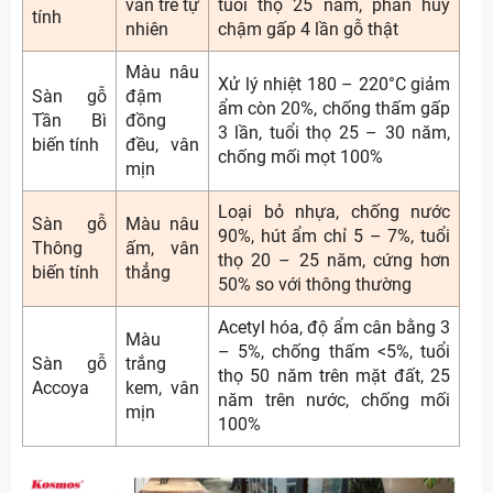
vân tre tự
tuổi thọ 25 năm, phân hủy
tính
nhiên
chậm gấp 4 lần gỗ thật
Màu nâu
Xử lý nhiệt 180 – 220°C giảm
Sàn gỗ
đậm
ẩm còn 20%, chống thấm gấp
Tần Bì
đồng
3 lần, tuổi thọ 25 – 30 năm,
biến tính
đều, vân
chống mối mọt 100%
mịn
Loại bỏ nhựa, chống nước
Sàn gỗ
Màu nâu
90%, hút ẩm chỉ 5 – 7%, tuổi
Thông
ấm, vân
thọ 20 – 25 năm, cứng hơn
biến tính
thẳng
50% so với thông thường
Acetyl hóa, độ ẩm cân bằng 3
Màu
– 5%, chống thấm <5%, tuổi
Sàn gỗ
trắng
thọ 50 năm trên mặt đất, 25
Accoya
kem, vân
năm trên nước, chống mối
mịn
100%