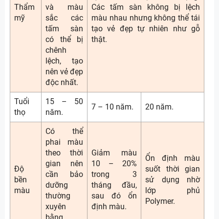
Thẩm
và màu
Các tấm sàn không bị lệch
mỹ
sắc các
màu nhau nhưng không thể tái
tấm sàn
tạo vẻ đẹp tự nhiên như gỗ
có thể bị
thật.
chênh
lệch, tạo
nên vẻ đẹp
độc nhất.
Tuổi
15 – 50
7 – 10 năm.
20 năm.
thọ
năm.
Có thể
phai màu
theo thời
Giảm màu
Ổn định màu
gian nên
10 – 20%
Độ
suốt thời gian
cần bảo
trong 3
bền
sử dụng nhờ
dưỡng
tháng đầu,
màu
lớp phủ
thường
sau đó ổn
Polymer.
xuyên
định màu.
bằng