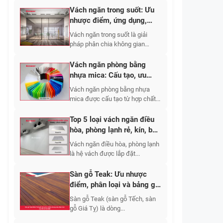
Vách ngăn trong suốt: Ưu
nhược điểm, ứng dụng,
phân loại 2026
Vách ngăn trong suốt là giải
pháp phân chia không gian
bằng...
Vách ngăn phòng bằng
nhựa mica: Cấu tạo, ưu
nhược điểm, báo giá 2026
Vách ngăn phòng bằng nhựa
mica được cấu tạo từ hợp chất...
Top 5 loại vách ngăn điều
hòa, phòng lạnh rẻ, kín, bền
2026
Vách ngăn điều hòa, phòng lạnh
là hệ vách được lắp đặt...
Sàn gỗ Teak: Ưu nhược
điểm, phân loại và bảng giá
thi công mới nhất?
Sàn gỗ Teak (sàn gỗ Tếch, sàn
gỗ Giá Tỵ) là dòng...