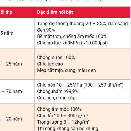
ổi thọ
Đặc điểm nổi bật
Tăng độ thông thoáng 20 – 35%, dẫn sáng
đến 90%
15 năm
Bề mặt trơn, chống ẩm mốc 100%
Chịu áp lực ~69MPa (~10.000psi)
Chống nước 100%
5 – 25 năm
Chịu lực cao
Mép cắt mịn, cứng, màu đen
Chịu nén 10 – 25MPa (100 – 250 tấn/m²)
0 – 70 năm
Chống thấm >99,9%
Cực bền, cứng cáp
Chống ẩm mốc 100%
Chịu tải 200 – 300kg/m²
5 – 20 năm
Trọng lượng 8 – 12kg/m²
Thi công không cần hệ khung