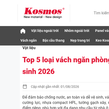
Skip
Vật liệu ngoài trời
Nhôm ngoài trời
Panel vá
to
Vật liệu
Top 5 loại vách ngăn phòng tắm chống 
content
Vách ngăn
Bậc cầu thang
Nẹp trang trí
Keo Ko
Vật liệu
Top 5 loại vách ngăn phòn
sinh 2026
Cập nhật gần nhất: 01/08/2026
Để đảm bảo chống nước, an toàn và dễ vệ sinh, vá
cường lực, nhựa compact HPL, tường gạch xây, 
điểm riêng, phù hợp với đa dạng nhu cầu từ nhà ở