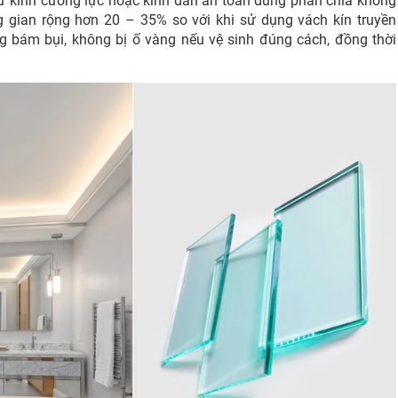
ừ kính cường lực hoặc kính dán an toàn dùng phân chia không
 gian rộng hơn 20 – 35% so với khi sử dụng vách kín truyền
g bám bụi, không bị ố vàng nếu vệ sinh đúng cách, đồng thời