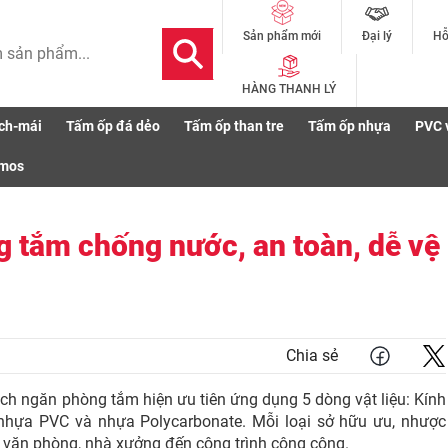
Đại lý
Hỗ
Sản phẩm mới
HÀNG THANH LÝ
ch-mái
Tấm ốp đá dẻo
Tấm ốp than tre
Tấm ốp nhựa
PVC 
nước, an toàn, dễ vệ sinh 2026
smos
g tắm chống nước, an toàn, dễ vệ
Chia sẻ
ch ngăn phòng tắm hiện ưu tiên ứng dụng 5 dòng vật liệu: Kính
nhựa PVC và nhựa Polycarbonate. Mỗi loại sở hữu ưu, nhược
, văn phòng, nhà xưởng đến công trình công cộng.