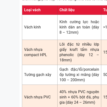
Loại vách
Chất liệu
Tu
Kính cường lực hoặc
Vách kính
kính dán an toàn (dày
>
8 – 12mm)
Lõi đặc từ nhiều lớp
Vách nhựa
giấy kraft tẩm nhựa
1
compact HPL
phenolic (dày 12 –
18mm)
Gạch đặc/lỗ/porcelain
Tường gạch xây
ốp tường xi măng (dày
5
100 – 200mm)
40% nhựa PVC nguyên
Vách nhựa PVC
sinh + 60% bột đá, phụ
1
gia (dày 24 – 26mm)