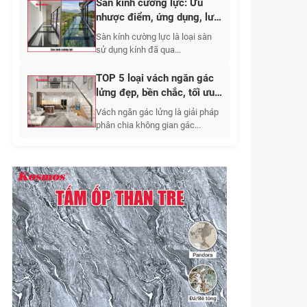
Sàn kính cường lực: Ưu
nhược điểm, ứng dụng, lưu
ý khi thi công 2026
Sàn kính cường lực là loại sàn
sử dụng kính đã qua...
TOP 5 loại vách ngăn gác
lửng đẹp, bền chắc, tối ưu
không gian sống
Vách ngăn gác lửng là giải pháp
phân chia không gian gác...