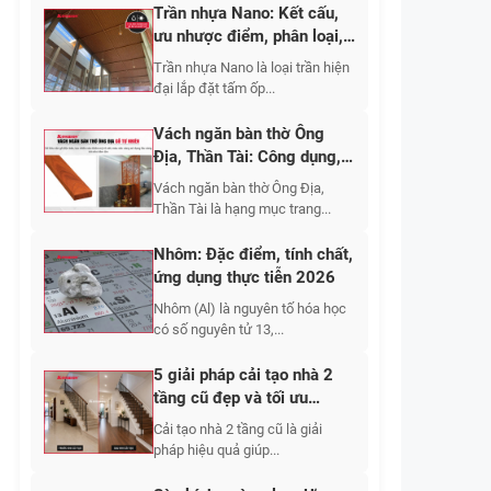
Trần nhựa Nano: Kết cấu,
ưu nhược điểm, phân loại,
cập nhật báo giá 2026
Trần nhựa Nano là loại trần hiện
đại lắp đặt tấm ốp...
Vách ngăn bàn thờ Ông
Địa, Thần Tài: Công dụng,
10+ mẫu đẹp 2026
Vách ngăn bàn thờ Ông Địa,
Thần Tài là hạng mục trang...
Nhôm: Đặc điểm, tính chất,
ứng dụng thực tiễn 2026
Nhôm (Al) là nguyên tố hóa học
có số nguyên tử 13,...
5 giải pháp cải tạo nhà 2
tầng cũ đẹp và tối ưu
không gian sống 2026
Cải tạo nhà 2 tầng cũ là giải
pháp hiệu quả giúp...