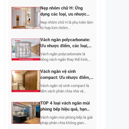
Nẹp nhôm chữ H: Ứng
dụng các loại, ưu nhược
điểm, báo giá 2026
Nẹp nhôm chữ H là phụ kiện làm
từ hợp kim nhôm...
Vách ngăn polycarbonate:
Ưu nhược điểm, các loại,
ứng dụng 2026
Vách ngăn polycarbonate là
dòng vách ngăn thay thế kính,
tường gạch,...
Vách ngăn vệ sinh
compact: Ưu nhược điểm,
báo giá các loại 2026
Vách ngăn vệ sinh compact là
tấm vách phân chia nhà vệ...
TOP 4 loại vách ngăn mùi
phòng bếp hiệu quả, hạn
chế bám bẩn
Vách ngăn mùi phòng bếp là giải
pháp phân chia không gian...