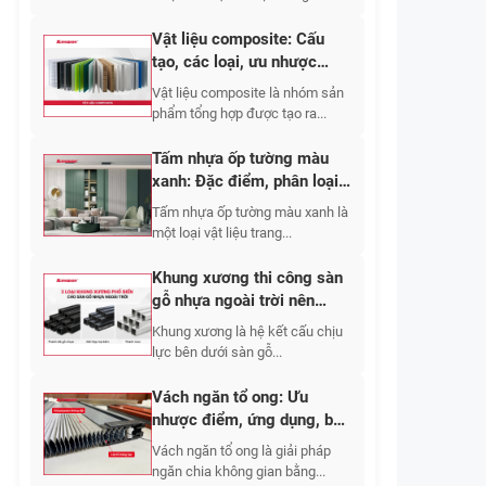
Vật liệu composite: Cấu
tạo, các loại, ưu nhược
điểm, ứng dụng 2026
Vật liệu composite là nhóm sản
phẩm tổng hợp được tạo ra...
Tấm nhựa ốp tường màu
xanh: Đặc điểm, phân loại,
mẫu đẹp & giá
Tấm nhựa ốp tường màu xanh là
một loại vật liệu trang...
Khung xương thi công sàn
gỗ nhựa ngoài trời nên
chọn vật liệu nào và bố trí
Khung xương là hệ kết cấu chịu
khoảng cách bao nhiêu?
lực bên dưới sàn gỗ...
Vách ngăn tổ ong: Ưu
nhược điểm, ứng dụng, báo
giá chi tiết 2026
Vách ngăn tổ ong là giải pháp
ngăn chia không gian bằng...