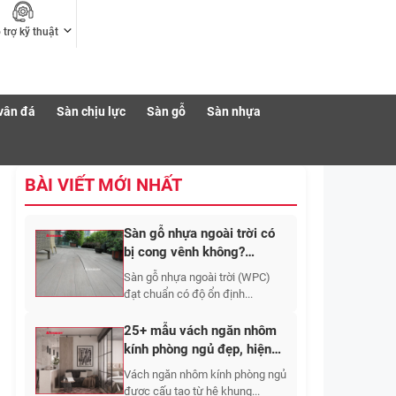
 trợ kỹ thuật
vân đá
Sàn chịu lực
Sàn gỗ
Sàn nhựa
BÀI VIẾT MỚI NHẤT
Sàn gỗ nhựa ngoài trời có
bị cong vênh không?
Nguyên nhân và cách hạn
Sàn gỗ nhựa ngoài trời (WPC)
chế
đạt chuẩn có độ ổn định...
25+ mẫu vách ngăn nhôm
kính phòng ngủ đẹp, hiện
đại và sang trọng
Vách ngăn nhôm kính phòng ngủ
được cấu tạo từ hệ khung...