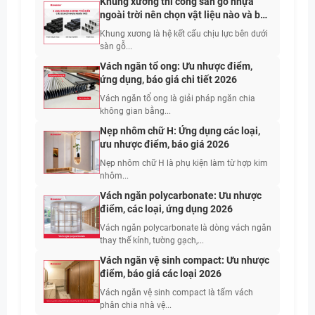
Khung xương thi công sàn gỗ nhựa
ngoài trời nên chọn vật liệu nào và bố
trí khoảng cách bao nhiêu?
Khung xương là hệ kết cấu chịu lực bên dưới
sàn gỗ...
Vách ngăn tổ ong: Ưu nhược điểm,
ứng dụng, báo giá chi tiết 2026
Vách ngăn tổ ong là giải pháp ngăn chia
không gian bằng...
Nẹp nhôm chữ H: Ứng dụng các loại,
ưu nhược điểm, báo giá 2026
Nẹp nhôm chữ H là phụ kiện làm từ hợp kim
nhôm...
Vách ngăn polycarbonate: Ưu nhược
điểm, các loại, ứng dụng 2026
Vách ngăn polycarbonate là dòng vách ngăn
thay thế kính, tường gạch,...
Vách ngăn vệ sinh compact: Ưu nhược
điểm, báo giá các loại 2026
Vách ngăn vệ sinh compact là tấm vách
phân chia nhà vệ...