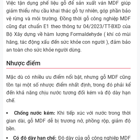
Việc tận dụng phế liệu gỗ để sản xuất ván MDF giúp
giảm thiểu nhu cầu khai thác gỗ tự nhiên, góp phần bảo
vệ rừng và môi trường. Đồng thời gỗ công nghiệp MDF
cũng đạt chuẩn E1 theo thông tư 04/2023/TT-BXD của
Bộ Xây dựng về hàm lượng Formaldehyde ( khí có mùi
hăng, tác động xấu đến sức khỏe con người ), đảm bảo
an toàn cho sức khỏe người dùng.
Nhược điểm
Mặc dù có nhiều ưu điểm nổi bật, nhưng gỗ MDF cũng
tồn tại một số nhược điểm nhất định, trong đó phải kể
đến khả năng chịu nước tương đối kém và độ dày hạn
chế.
Chống nước kém:
Khi tiếp xúc với nước trong thời
gian dài, gỗ MDF dễ bị trương nở, phồng rộp, giảm độ
bền.
Có độ dày hạn chế:
Độ dày của gỗ công nghiệp MDF