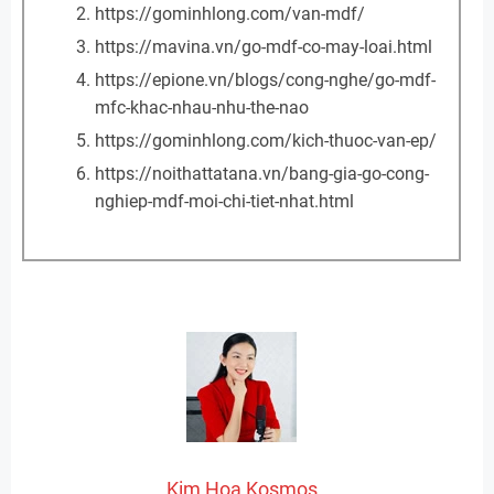
https://gominhlong.com/van-mdf/
https://mavina.vn/go-mdf-co-may-loai.html
https://epione.vn/blogs/cong-nghe/go-mdf-
mfc-khac-nhau-nhu-the-nao
https://gominhlong.com/kich-thuoc-van-ep/
https://noithattatana.vn/bang-gia-go-cong-
nghiep-mdf-moi-chi-tiet-nhat.html
Kim Hoa Kosmos