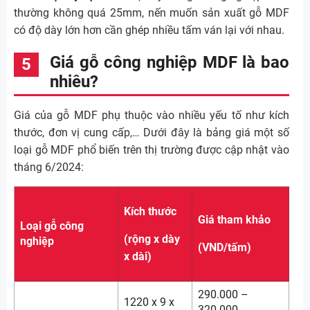
thường không quá 25mm, nến muốn sản xuất gỗ MDF
có độ dày lớn hơn cần ghép nhiều tấm ván lại với nhau.
Giá gỗ công nghiệp MDF là bao
nhiêu?
Giá của gỗ MDF phụ thuộc vào nhiều yếu tố như kích
thước, đơn vị cung cấp,… Dưới đây là bảng giá một số
loại gỗ MDF phổ biến trên thị trường được cập nhật vào
tháng 6/2024:
Kích thước
Giá tham khảo
Loại gỗ công
(rộng x dày
nghiệp
(VND/tấm)
x dài)
290.000 –
1220 x 9 x
320.000