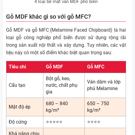
4 loại bề mặt ván MDF phổ biến
Gỗ MDF khác gì so với gỗ MFC?
Gỗ MDF và gỗ MFC (Melamine Faced Chipboard) là hai
loại gỗ công nghiệp phổ biến được sử dụng rộng rãi
trong sản xuất nội thất và xây dựng. Tuy nhiên, các vật
liệu này có một số điểm khác biệt quan trọng sau:
Tiêu chí
Gỗ MDF
Gỗ MFC
Bột gỗ, keo,
Ván dăm và lớp
Cấu tạo
nước, chất phụ
phủ Melamine
gia
680 – 840
650 – 750
Mật độ ép
kg/m³
kg/m³
Độ cứng
⭐⭐⭐⭐⭐
⭐⭐⭐⭐
Khả năng chịu