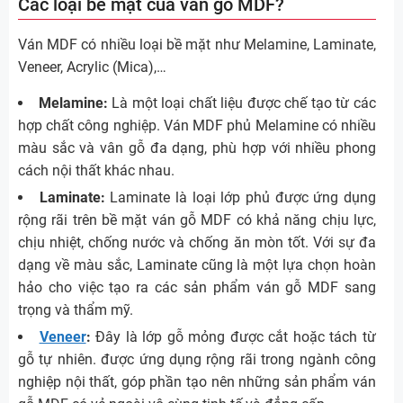
Các loại bề mặt của ván gỗ MDF?
Ván MDF có nhiều loại bề mặt như Melamine, Laminate,
Veneer, Acrylic (Mica),…
Melamine:
Là một loại chất liệu được chế tạo từ các
hợp chất công nghiệp. Ván MDF phủ Melamine có nhiều
màu sắc và vân gỗ đa dạng, phù hợp với nhiều phong
cách nội thất khác nhau.
Laminate:
Laminate là loại lớp phủ được ứng dụng
rộng rãi trên bề mặt ván gỗ MDF có khả năng chịu lực,
chịu nhiệt, chống nước và chống ăn mòn tốt. Với sự đa
dạng về màu sắc, Laminate cũng là một lựa chọn hoàn
hảo cho việc tạo ra các sản phẩm ván gỗ MDF sang
trọng và thẩm mỹ.
Veneer
:
Đây là lớp gỗ mỏng được cắt hoặc tách từ
gỗ tự nhiên. được ứng dụng rộng rãi trong ngành công
nghiệp nội thất, góp phần tạo nên những sản phẩm ván