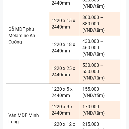
2440mm
(VND/tấm)
360.000 –
1220 x 15 x
380.000
2440mm
Gỗ MDF phủ
(VND/tấm)
Melamine An
430.000 –
Cường
1220 x 18 x
460.000
2440mm
(VND/tấm)
530.000 –
1220 x 25 x
550.000
2440mm
(VND/tấm)
1220 x 5 x
155.000
2440mm
(VND/tấm)
1220 x 9 x
170.000
2440mm
(VND/tấm)
Ván MDF Minh
Long
1220 x 12 x
215.000