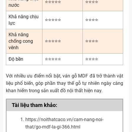
⭐⭐⭐⭐⭐
⭐⭐⭐⭐
nước
Khả năng chịu
⭐⭐⭐⭐⭐
⭐⭐⭐⭐
lực
Khả năng
chống cong
⭐⭐⭐⭐⭐
⭐⭐⭐⭐
vênh
Độ bền
⭐⭐⭐⭐⭐
⭐⭐⭐⭐
Với nhiều ưu điểm nổi bật, ván gỗ MDF đã trở thành vật
liệu phổ biến, góp phần thay thế gỗ tự nhiên ngày càng
khan hiếm trong sản xuất đồ nội thất hiện nay.
Tài liệu tham khảo:
https://noithatcaco.vn/cam-nang-noi-
that/go-mdf-la-gi-366.html