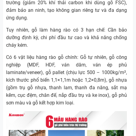
trường (giảm 20% khí thải carbon khi dùng gỗ FSC),
đảm bảo an ninh, tạo không gian riêng tư và đa dạng
ứng dụng.
Tuy nhiên, gỗ làm hàng rào có 3 hạn chế: Cần bảo
dưỡng định kỳ, chi phí đầu tư cao và khả năng chống
cháy kém.
Có 6 vật liệu hàng rào gỗ chính: Gỗ tự nhiên, gỗ công
nghiệp (MDF, HDF, ván dăm, ván ép phủ
laminate/veneer), gỗ pallet (chịu lực 500 – 1000kg/m²,
kích thước phổ biến 1,1×1,1m hoặc 1,2×0,8m), gỗ nhựa
(gồm trụ gỗ nhựa, thanh lam, thanh đa năng, sắt mạ
kẽm, cục đệm, chân đế, nắp đầu trụ và ke inox), gỗ phủ
sơn màu và gỗ kết hợp kim loại.