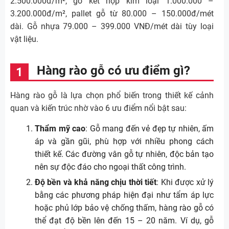
2.500.000đ/m², gỗ kết hợp kim loại 1.000.000 –
3.200.000đ/m², pallet gỗ từ 80.000 – 150.000đ/mét
dài. Gỗ nhựa 79.000 – 399.000 VNĐ/mét dài tùy loại
vật liệu.
Hàng rào gỗ có ưu điểm gì?
Hàng rào gỗ là lựa chọn phổ biến trong thiết kế cảnh
quan và kiến trúc nhờ vào 6 ưu điểm nổi bật sau:
Thẩm mỹ cao
: Gỗ mang đến vẻ đẹp tự nhiên, ấm
áp và gần gũi, phù hợp với nhiều phong cách
thiết kế. Các đường vân gỗ tự nhiên, độc bản tạo
nên sự độc đáo cho ngoại thất công trình.
Độ bền và khả năng chịu thời tiết
: Khi được xử lý
bằng các phương pháp hiện đại như tẩm áp lực
hoặc phủ lớp bảo vệ chống thấm, hàng rào gỗ có
thể đạt độ bền lên đến 15 – 20 năm. Ví dụ, gỗ