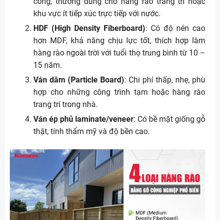
công, thường dùng cho hàng rào trang trí hoặc
khu vực ít tiếp xúc trực tiếp với nước.
HDF (High Density Fiberboard)
: Có độ nén cao
hơn MDF, khả năng chịu lực tốt, thích hợp làm
hàng rào ngoài trời với tuổi thọ trung bình từ 10 –
15 năm.
Ván dăm (Particle Board)
: Chi phí thấp, nhẹ, phù
hợp cho những công trình tạm hoặc hàng rào
trang trí trong nhà.
Ván ép phủ laminate/veneer
: Có bề mặt giống gỗ
thật, tính thẩm mỹ và độ bền cao.