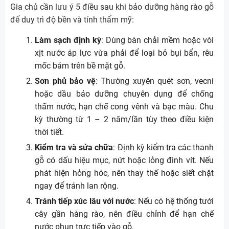
Gia chủ cần lưu ý 5 điều sau khi bảo dưỡng hàng rào gỗ
để duy trì độ bền và tính thẩm mỹ:
Làm sạch định kỳ
: Dùng bàn chải mềm hoặc vòi
xịt nước áp lực vừa phải để loại bỏ bụi bẩn, rêu
mốc bám trên bề mặt gỗ.
Sơn phủ bảo vệ
: Thường xuyên quét sơn, vecni
hoặc dầu bảo dưỡng chuyên dụng để chống
thấm nước, hạn chế cong vênh và bạc màu. Chu
kỳ thường từ 1 – 2 năm/lần tùy theo điều kiện
thời tiết.
Kiểm tra và sửa chữa
: Định kỳ kiểm tra các thanh
gỗ có dấu hiệu mục, nứt hoặc lỏng đinh vít. Nếu
phát hiện hỏng hóc, nên thay thế hoặc siết chặt
ngay để tránh lan rộng.
Tránh tiếp xúc lâu với nước
: Nếu có hệ thống tưới
cây gần hàng rào, nên điều chỉnh để hạn chế
nước phun trực tiếp vào gỗ.