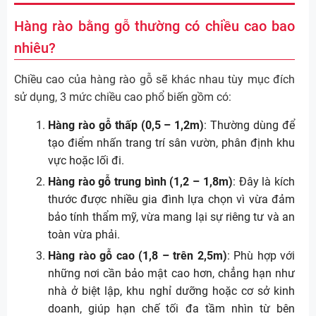
Hàng rào bằng gỗ thường có chiều cao bao
nhiêu?
Chiều cao của hàng rào gỗ sẽ khác nhau tùy mục đích
sử dụng, 3 mức chiều cao phổ biến gồm có:
Hàng rào gỗ thấp (0,5 – 1,2m)
: Thường dùng để
tạo điểm nhấn trang trí sân vườn, phân định khu
vực hoặc lối đi.
Hàng rào gỗ trung bình (1,2 – 1,8m)
: Đây là kích
thước được nhiều gia đình lựa chọn vì vừa đảm
bảo tính thẩm mỹ, vừa mang lại sự riêng tư và an
toàn vừa phải.
Hàng rào gỗ cao (1,8 – trên 2,5m)
: Phù hợp với
những nơi cần bảo mật cao hơn, chẳng hạn như
nhà ở biệt lập, khu nghỉ dưỡng hoặc cơ sở kinh
doanh, giúp hạn chế tối đa tầm nhìn từ bên