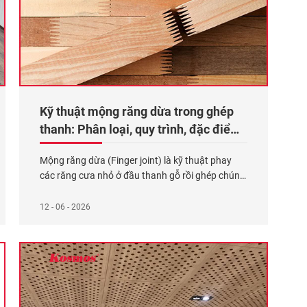
Kỹ thuật mộng răng dừa trong ghép
thanh: Phân loại, quy trình, đặc điểm,
ứng dụng
Mộng răng dừa (Finger joint) là kỹ thuật phay
các răng cưa nhỏ ở đầu thanh gỗ rồi ghép chúng
lại bằng keo chuyên dụng và lực ép cơ học, nhằm
nối dài thanh gỗ trước khi ghép thành tấm ván.
12 - 06 - 2026
Nguyên lý cốt lõi của phương pháp này là tăng
diện tích bám dính
Xem thêm...