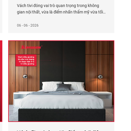
Vách tivi đóng vai trò quan trọng trong không
gian nội thất, vừa là điểm nhấn thẩm mỹ vừa tối
ưu công năng sử dụng. Theo thống kê từ hơn
500 đại lý của Kosmos, có 5 mẫu vách tivi phổ
06 - 06 - 2026
biến cho phòng khách bao gồm: Vách tivi ốp tấm
than tre (tuổi thọ
Xem thêm...