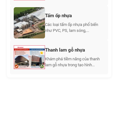
Tấm ốp nhựa
Các loại tấm ốp nhựa phổ biến
như PVC, PS, lam sóng,...
Thanh lam gỗ nhựa
Khám phá tiềm năng của thanh
lam gỗ nhựa trong tạo hình...