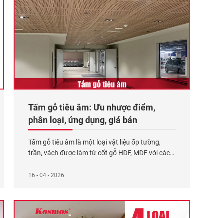
Tấm gỗ tiêu âm: Ưu nhược điểm,
phân loại, ứng dụng, giá bán
Tấm gỗ tiêu âm là một loại vật liệu ốp tường,
trần, vách được làm từ cốt gỗ HDF, MDF với các
lỗ hấp thụ âm đặc biệt, giúp giảm tiếng ồn và tạp
âm. Tấm ốp gỗ cách âm được đánh giá cao bởi 3
16 - 04 - 2026
ưu điểm chính như: hỗ trợ giảm tiếng ồn,
Xem
thêm...