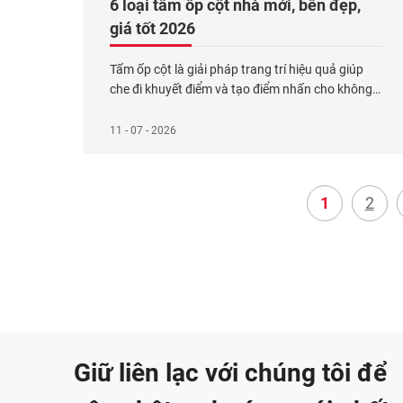
6 loại tấm ốp cột nhà mới, bền đẹp,
giá tốt 2026
Tấm ốp cột là giải pháp trang trí hiệu quả giúp
che đi khuyết điểm và tạo điểm nhấn cho không
gian sống. Dựa trên những phân tích từ các
nguồn đáng tin cậy mà Kosmos đã tổng hợp,
11 - 07 - 2026
trên thị trường có 6 loại tấm ốp cột chính gồm
tấm ốp nhựa, tấm than
Xem thêm...
1
2
Giữ liên lạc với chúng tôi để