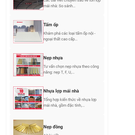
Các bài viết chuyên sâu về tôn lợp
mái nhà: So sánh...
Tấm ốp
Khám phá các loại tấm ốp nội -
ngoại thất cao cấp...
Nẹp nhựa
Tư vấn chọn nẹp nhựa theo công
năng: nẹp T, F, U,...
Nhựa lợp mái nhà
Tổng hợp kiến thức về nhựa lợp
mái nhà, gồm đặc tính,...
Nẹp đồng