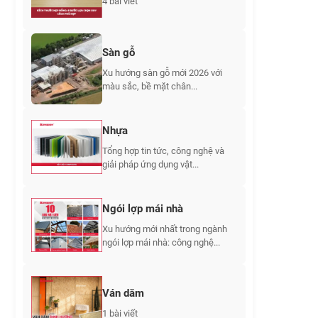
4 bài viết
Sàn gỗ
Xu hướng sàn gỗ mới 2026 với
màu sắc, bề mặt chân...
Nhựa
Tổng hợp tin tức, công nghệ và
giải pháp ứng dụng vật...
Ngói lợp mái nhà
Xu hướng mới nhất trong ngành
ngói lợp mái nhà: công nghệ...
Ván dăm
1 bài viết