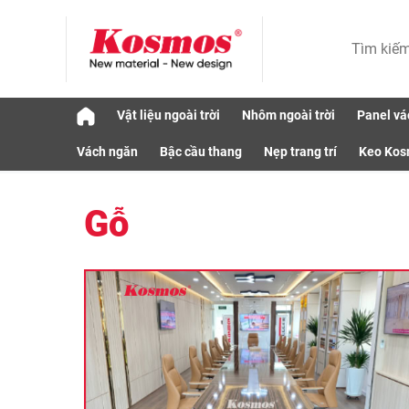
Skip
Vật liệu ngoài trời
Nhôm ngoài trời
Panel vá
to
Tin tức
Vật liệu
Gỗ
Vách ngăn
Bậc cầu thang
Nẹp trang trí
Keo Ko
content
Gỗ