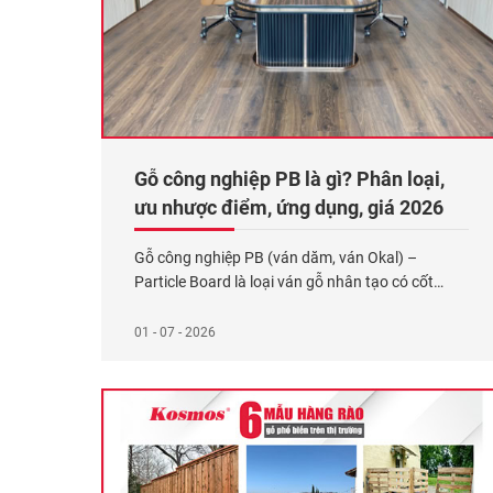
Gỗ công nghiệp PB là gì? Phân loại,
ưu nhược điểm, ứng dụng, giá 2026
Gỗ công nghiệp PB (ván dăm, ván Okal) –
Particle Board là loại ván gỗ nhân tạo có cốt
được tạo thành từ các hạt dăm gỗ liên kết với
keo công nghiệp thông qua quá trình ép nhiệt ở
01 - 07 - 2026
áp suất cao. Hiện có hai dòng cốt ván dăm chính:
Ván dăm tiêu chuẩn
Xem thêm...