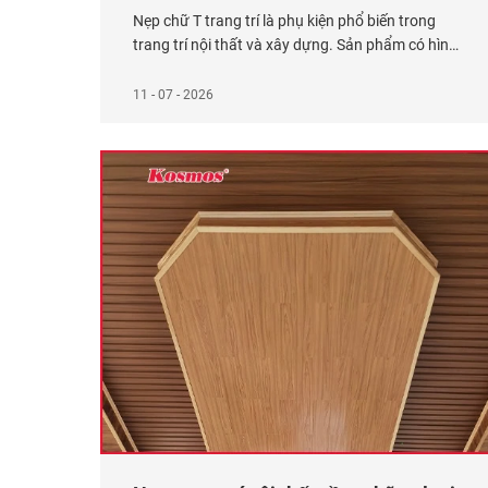
Nẹp chữ T trang trí là phụ kiện phổ biến trong
trang trí nội thất và xây dựng. Sản phẩm có hình
dạng chữ T in hoa với chiều dài 2 – 4m, được sử
dụng để nối các khe hở trên tường và tạo điểm
11 - 07 - 2026
chuyển tiếp giữa các tấm vật liệu trang trí.
Xem
thêm...