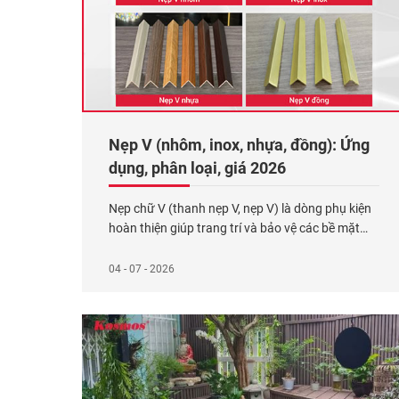
Nẹp V (nhôm, inox, nhựa, đồng): Ứng
dụng, phân loại, giá 2026
Nẹp chữ V (thanh nẹp V, nẹp V) là dòng phụ kiện
hoàn thiện giúp trang trí và bảo vệ các bề mặt
góc tường, cột, cạnh vật liệu vuông 90 độ. Vật
liệu này được sản xuất từ 4 chất liệu phổ biến:
04 - 07 - 2026
Nhôm, inox, nhựa và đồng. Mỗi chất liệu mang
những đặc
Xem thêm...