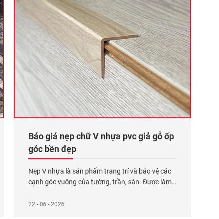
Báo giá nẹp chữ V nhựa pvc giả gỗ ốp
góc bền đẹp
Nẹp V nhựa là sản phẩm trang trí và bảo vệ các
cạnh góc vuông của tường, trần, sàn. Được làm
từ nhựa PVC với lớp film màu trên bề mặt, chúng
thường được thiết kế theo mẫu mã của tấm ốp
22 - 06 - 2026
nhựa/ ván nhựa lót sàn/ sàn gỗ công nghiệp để