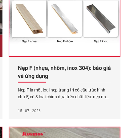
Nẹp F (nhựa, nhôm, inox 304): báo giá
và ứng dụng
Nẹp F là một loại nẹp trang trí có cấu trúc hình
chữ F, có 3 loại chính dựa trên chất liệu: nẹp nhựa
F (giá thành hợp lý, chống ẩm tốt), nẹp nhôm F
(nhẹ, chắc chắn, chống ăn mòn tốt) và nẹp inox F
15 - 07 - 2026
(sang trọng, độ bền cao, chống ăn mòn vượt
Xem thêm...