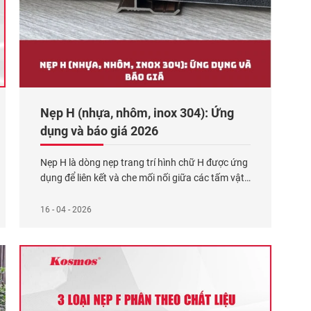
Nẹp H (nhựa, nhôm, inox 304): Ứng
dụng và báo giá 2026
Nẹp H là dòng nẹp trang trí hình chữ H được ứng
dụng để liên kết và che mối nối giữa các tấm vật
liệu như tấm than tre hoặc tấm ốp nhựa. Nẹp H
trang trí hiện được sản xuất từ 3 chất liệu chính:
16 - 04 - 2026
Nhựa (Polycarbonate hoặc PVC), nhôm và inox
304. Loại
Xem thêm...