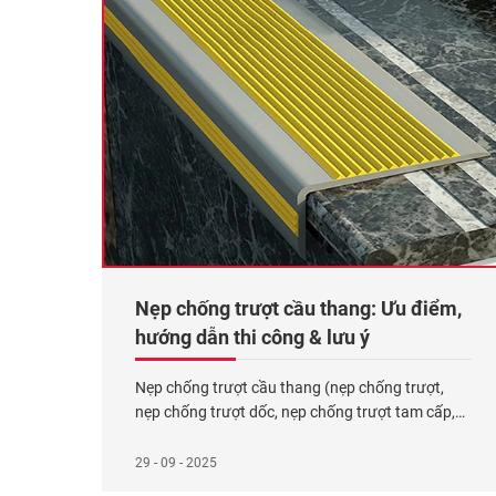
Nẹp chống trượt cầu thang: Ưu điểm,
hướng dẫn thi công & lưu ý
Nẹp chống trượt cầu thang (nẹp chống trượt,
nẹp chống trượt dốc, nẹp chống trượt tam cấp,
nẹp mặt bằng, nẹp mũi bậc, nẹp chống trơn bậc
thang) là vật liệu xây dựng được thiết kế với bề
29 - 09 - 2025
mặt nhám cao từ 0.5 – 1mm, thường được lắp