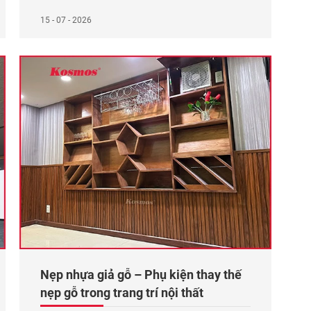
chia sẻ sau đây sẽ cho bạn đọc cái nhìn tổng
quan hơn về các loại nẹp nhựa được ưa chuộng
15 - 07 - 2026
hiện nay. Cấu tạo của nẹp nhựa Nẹp trang trí
bằng nhựa
Xem thêm...
Nẹp nhựa giả gỗ – Phụ kiện thay thế
nẹp gỗ trong trang trí nội thất