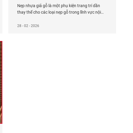
Nẹp nhựa giả gỗ là một phụ kiện trang trí dần
thay thế cho các loại nẹp gỗ trong lĩnh vực nội
thất. Cùng Kosmos tìm hiểu rõ hơn về loại nẹp
giả gỗ này qua bài viết dưới đây bạn nhé! [toc]
28 - 02 - 2026
Nẹp nhựa giả gỗ là gì? Nẹp nhựa giả gỗ còn được
Xem thêm...