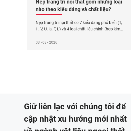
Nẹp trang trí nội thất gồm những loại
nào theo kiểu dáng và chất liệu?
Nẹp trang trí nội thất có 7 kiểu dáng phổ biến (T,
H, V, U, la, F, L) và 4 loại chất liệu chính (hợp kim
nhôm, inox, nhựa PVC, đồng thau). Đây là phụ
kiện lắp tại các điểm tiếp giáp trong công trình
03 - 08 - 2026
nội thất nhằm che khe hở kỹ thuật, bo góc
Xem
thêm...
Giữ liên lạc với chúng tôi để
cập nhật xu hướng mới nhất