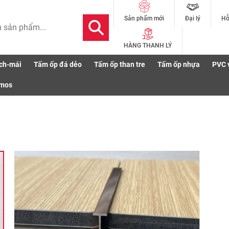
Đại lý
Hỗ
Sản phẩm mới
HÀNG THANH LÝ
ch-mái
Tấm ốp đá dẻo
Tấm ốp than tre
Tấm ốp nhựa
PVC 
smos