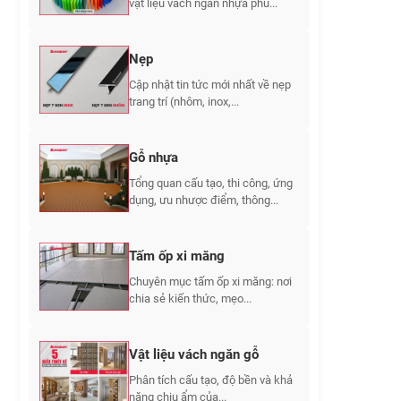
vật liệu vách ngăn nhựa phù...
Nẹp
Cập nhật tin tức mới nhất về nẹp
trang trí (nhôm, inox,...
Gỗ nhựa
Tổng quan cấu tạo, thi công, ứng
dụng, ưu nhược điểm, thông...
Tấm ốp xi măng
Chuyên mục tấm ốp xi măng: nơi
chia sẻ kiến thức, mẹo...
Vật liệu vách ngăn gỗ
Phân tích cấu tạo, độ bền và khả
năng chịu ẩm của...