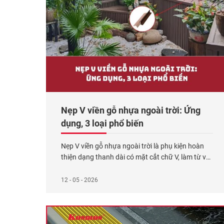
Nẹp V viền gỗ nhựa ngoài trời: Ứng
dụng, 3 loại phổ biến
Nẹp V viền gỗ nhựa ngoài trời là phụ kiện hoàn
thiện dạng thanh dài có mặt cắt chữ V, làm từ vật
liệu gỗ nhựa composite. Phụ kiện này có 2 ứng
dụng chính gồm: Che phủ các cạnh, góc vuông
12 - 05 - 2026
của sàn gỗ nhựa và hoàn thiện các mép kết thúc,
góc vuông
Xem thêm...