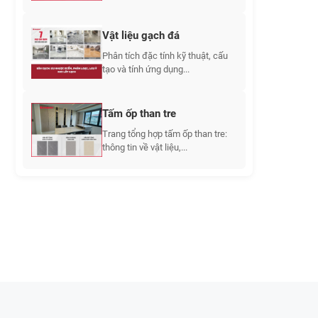
Vật liệu gạch đá
Phân tích đặc tính kỹ thuật, cấu
tạo và tính ứng dụng...
Tấm ốp than tre
Trang tổng hợp tấm ốp than tre:
thông tin về vật liệu,...