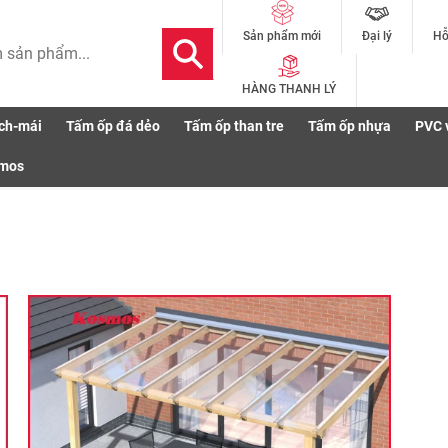
Đại lý
Hỗ
Sản phẩm mới
HÀNG THANH LÝ
ch-mái
Tấm ốp đá dẻo
Tấm ốp than tre
Tấm ốp nhựa
PVC 
smos