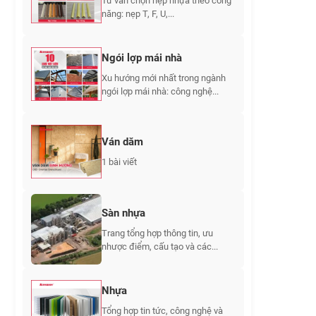
Tư vấn chọn nẹp nhựa theo công
năng: nẹp T, F, U,...
Ngói lợp mái nhà
Xu hướng mới nhất trong ngành
ngói lợp mái nhà: công nghệ...
Ván dăm
1 bài viết
Sàn nhựa
Trang tổng hợp thông tin, ưu
nhược điểm, cấu tạo và các...
Nhựa
Tổng hợp tin tức, công nghệ và