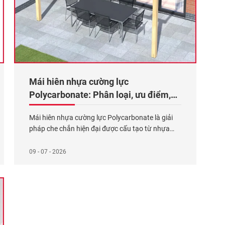
Mái hiên nhựa cường lực
Polycarbonate: Phân loại, ưu điểm,
báo giá 2026
Mái hiên nhựa cường lực Polycarbonate là giải
pháp che chắn hiện đại được cấu tạo từ nhựa
tổng hợp polymer với độ trong suốt cao lên đến
90% và khả năng cách âm hiệu quả đến 31dB.
09 - 07 - 2026
Vật liệu này có độ bền vượt trội gấp 200 lần kính
thường, gấp 20 lần kính
Xem thêm...