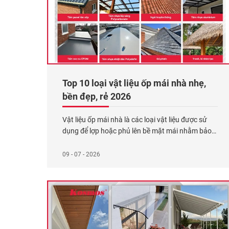
Top 10 loại vật liệu ốp mái nhà nhẹ,
bền đẹp, rẻ 2026
Vật liệu ốp mái nhà là các loại vật liệu được sử
dụng để lợp hoặc phủ lên bề mặt mái nhằm bảo
vệ ngôi nhà khỏi tác động của thời tiết. Hiện nay,
thị trường vật liệu có 10 loại vật liệu lợp mái gồm:
09 - 07 - 2026
Tấm bitum phủ đá, tôn kim loại, tấm Panel
Xem
thêm...