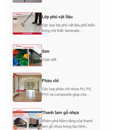
Lớp phủ vật liệu
Các loại lớp phủ vật liệu phổ biến
trong nội thất: laminate,...
Sơn
3 bài viết
Phào chỉ
Các loại phào chỉ nhựa PU, PS,
PVC và composite giúp che...
Thanh lam gỗ nhựa
Khám phá tiềm năng của thanh
lam gỗ nhựa trong tạo hình...