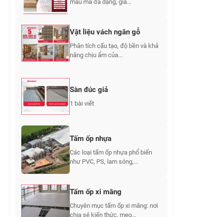
mẫu mã đa dạng, giá...
Vật liệu vách ngăn gỗ
Phân tích cấu tạo, độ bền và khả
năng chịu ẩm của...
Sàn đúc giả
1 bài viết
Tấm ốp nhựa
Các loại tấm ốp nhựa phổ biến
như PVC, PS, lam sóng,...
Tấm ốp xi măng
Chuyên mục tấm ốp xi măng: nơi
chia sẻ kiến thức, mẹo...