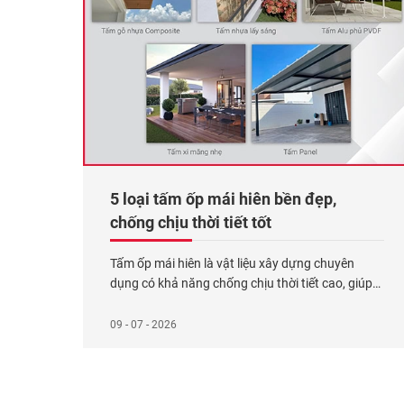
5 loại tấm ốp mái hiên bền đẹp,
chống chịu thời tiết tốt
Tấm ốp mái hiên là vật liệu xây dựng chuyên
dụng có khả năng chống chịu thời tiết cao, giúp
bảo vệ và gia tăng tính thẩm mỹ cho ngoại thất
công trình. Có 5 loại tấm ốp phổ biến: Gỗ nhựa
09 - 07 - 2026
Composite (kết hợp bột gỗ, nhựa HDPE và phụ
gia), tấm nhựa Polycarbonate
Xem thêm...