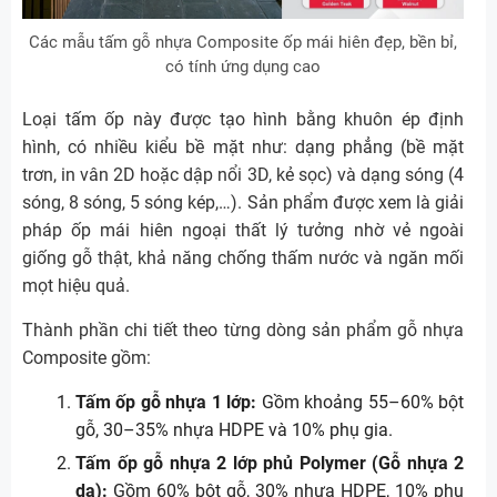
Các mẫu tấm gỗ nhựa Composite ốp mái hiên đẹp, bền bỉ,
có tính ứng dụng cao
Loại tấm ốp này được tạo hình bằng khuôn ép định
hình, có nhiều kiểu bề mặt như: dạng phẳng (bề mặt
trơn, in vân 2D hoặc dập nổi 3D, kẻ sọc) và dạng sóng (4
sóng, 8 sóng, 5 sóng kép,…). Sản phẩm được xem là giải
pháp ốp mái hiên ngoại thất lý tưởng nhờ vẻ ngoài
giống gỗ thật, khả năng chống thấm nước và ngăn mối
mọt hiệu quả.
Thành phần chi tiết theo từng dòng sản phẩm gỗ nhựa
Composite gồm:
Tấm ốp gỗ nhựa 1 lớp:
Gồm khoảng 55–60% bột
gỗ, 30–35% nhựa HDPE và 10% phụ gia.
Tấm ốp gỗ nhựa 2 lớp phủ Polymer (Gỗ nhựa 2
da):
Gồm 60% bột gỗ, 30% nhựa HDPE, 10% phụ