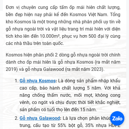
Đơn vị chuyên cung cấp tấm ốp mái hiên chất lượng,
bền đẹp hiện nay phải kể đến Kosmos Việt Nam. Tổng
kho Kosmos là một trong những nhà phân phối uy tín về
gỗ nhựa ngoài trời và vật liệu trang trí mái hiên với diện
tích kho lên đến 10.000m², phục vụ hơn 500 đại lý cùng
các nhà thầu trên toàn quốc.
Kosmos hiện phân phối 2 dòng gỗ nhựa ngoài trời chính
dành cho ốp mái hiên là gỗ nhựa Kosmos (ra mắt năm
2019) và gỗ nhựa Galawood (ra mắt năm 2023).
Gỗ nhựa Kosmos
:
Là dòng sản phẩm nhập khẩu
cao cấp, bảo hành chất lượng 5 năm. Với khả
năng chống thấm nước, mối mọt, không cong
vênh, co ngót và chịu được thời tiết khắc nghiệt,
sản phẩm có tuổi thọ lên đến 15 năm.
Gỗ nhựa Galawood
:
Là lựa chọn phân khúc tầm
trung, cấu tạo từ 55% bột gỗ, 35% nhựa HDPE