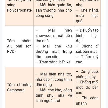
sáng
– Mái hiên quán ăn,
nhẹ
Polycarbonate
sân thượng, nhà chờ
– Che nắng,
công cộng
mưa hiệu
quả
– Mái hiên
– Dễ uốn tạo
showroom, mặt tiền
hình, hiện
Tấm nhôm
tòa nhà
đại
Alu phủ sơn
– Mái che khu
– Chống gỉ
PVDF
thương mại, trung
sét, bền màu
tâm mua sắm
– Thẩm mỹ
– Trạm xăng, bến xe
cao
– Cứng cáp,
– Mái hiên nhà trọ,
chống cháy
nhà cấp 4, công trình
– Chống mối
Tấm xi măng
dân dụng
mọt, độ bền
Cemboard
– Mái che kho, công
cao
trình phụ, nhà vệ
– Thi công
sinh ngoài trời
nhanh