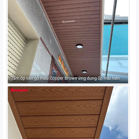
Tấm ốp vân gỗ màu Copper Brown ứng dụng ốp mái hiên