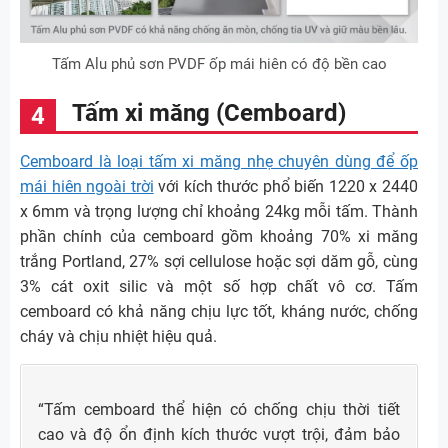
Tấm Alu phủ sơn PVDF ốp mái hiên có độ bền cao
Tấm xi măng (Cemboard)
Cemboard là loại tấm xi măng nhẹ chuyên dùng để ốp
mái hiên ngoài trời
với kích thước phổ biến 1220 x 2440
x 6mm và trọng lượng chỉ khoảng 24kg mỗi tấm. Thành
phần chính của cemboard gồm khoảng 70% xi măng
trắng Portland, 27% sợi cellulose hoặc sợi dăm gỗ, cùng
3% cát oxit silic và một số hợp chất vô cơ. Tấm
cemboard có khả năng chịu lực tốt, kháng nước, chống
cháy và chịu nhiệt hiệu quả.
“Tấm cemboard thể hiện có chống chịu thời tiết
cao và độ ổn định kích thước vượt trội, đảm bảo