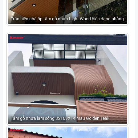
Trần hiên nhà ốp tấm gỗ nhựa Light Wood biên dạng phẳng
Tấm gỗ nhựa lam sóng 8S169X14 màu Golden Teak