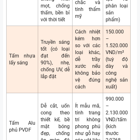
chắc và
mọt, chống
phân loại
tính thẩm
thấm, bền bỉ
sản
mỹ
với thời tiết
phẩm)
Cách nhiệt
150.000
kém hơn
–
Truyền sáng
so với các
1.520.000
tốt (có loại
loại khác,
VND/m²
Tấm nhựa
đạt đến
dễ trầy
(tuỳ độ
lấy sáng
90%), nhẹ,
xước nếu
dày và
chống UV, dễ
không bảo
công
lắp đặt
vệ đúng
nghệ sản
cách
xuất)
990.000
Dễ cắt, uốn
Ít mẫu mã,
–
cong theo
tính trang
2.130.000
thiết kế, bề
trí không
VND/tấm
Tấm Alu
mặt bóng
phong phú
(kích
phủ PVDF
đẹp, chống
như gỗ hay
thước