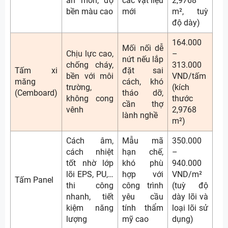
ăn mòn, độ
các vật liệu
2,9768
bền màu cao
mới
m², tuỳ
độ dày)
164.000
Mối nối dễ
Chịu lực cao,
–
nứt nếu lắp
chống cháy,
313.000
Tấm xi
đặt sai
bền với môi
VND/tấm
măng
cách, khó
trường,
(kích
(Cemboard)
tháo dỡ,
không cong
thước
cần thợ
vênh
2,9768
lành nghề
m²)
Cách âm,
Mẫu mã
350.000
cách nhiệt
hạn chế,
–
tốt nhờ lớp
khó phù
940.000
lõi EPS, PU,…
hợp với
VND/m²
Tấm Panel
thi công
công trình
(tuỳ độ
nhanh, tiết
yêu cầu
dày lõi và
kiệm năng
tính thẩm
loại lõi sử
lượng
mỹ cao
dụng)