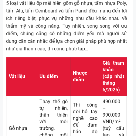
5 loại vật liệu ốp mái hiên gồm gỗ nhựa, tấm nhựa Poly,
tấm Alu, tấm Cemboard và tấm Panel đều mang đến lợi
ích riêng biệt, phục vụ những nhu cầu khác nhau về
thẩm mỹ và công năng. Tuy nhiên, song song với ưu
điểm, chúng cũng có những điểm yếu mà người sử
dụng cần cân nhắc để lựa chọn giải pháp phù hợp nhất
như giá thành cao, thi công phức tạp…
Giá tham
khảo
Nhược
Vật liệu
Ưu điểm
(cập nhật
điểm
tháng
5/2025)
Thay thế gỗ
490.000
Thi công
tự nhiên,
–
đòi hỏi tay
thân thiện
990.000
nghề cao
với môi
VND/m²
để đảm
Gỗ nhựa
trường,
(tuỳ cấu
bảo độ
chống mối
tạo và