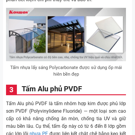
Tấm nhựa lấy sáng Polycarbonate được sử dụng ốp mái
hiên bền đẹp
Tấm Alu phủ PVDF
Tấm Alu phủ PVDF là tấm nhôm hợp kim được phủ lớp
sơn PVDF (Polyvinylidene Fluoride) — một loại sơn cao
cấp có khả năng chống ăn mòn, chống tia UV và giữ
màu bền lâu. Cụ thể, tấm ốp này có từ 6 đến 8 lớp gồm
các lớp lõi
nhựa PE
được liên kết chặt chẽ bằng keo kết