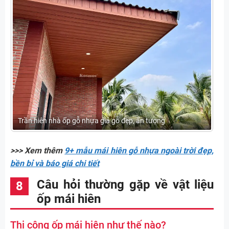
Trần hiên nhà ốp gỗ nhựa giả gỗ đẹp, ấn tượng
>>> Xem thêm
9+ mẫu mái hiên gỗ nhựa ngoài trời đẹp,
bền bỉ và báo giá chi tiết
Câu hỏi thường gặp về vật liệu
ốp mái hiên
Thi công ốp mái hiên như thế nào?