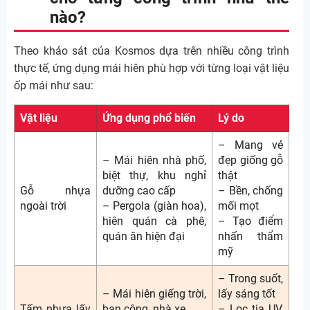
nào?
Theo khảo sát của Kosmos dựa trên nhiều công trình
thực tế, ứng dụng mái hiên phù hợp với từng loại vật liệu
ốp mái như sau:
Vật liệu
Ứng dụng phổ biến
Lý do
– Mang vẻ
– Mái hiên nhà phố,
đẹp giống gỗ
biệt thự, khu nghỉ
thật
Gỗ nhựa
dưỡng cao cấp
– Bền, chống
ngoài trời
– Pergola (giàn hoa),
mối mọt
hiên quán cà phê,
– Tạo điểm
quán ăn hiện đại
nhấn thẩm
mỹ
– Trong suốt,
– Mái hiên giếng trời,
lấy sáng tốt
Tấm nhựa lấy
ban công, nhà xe
– Lọc tia UV,