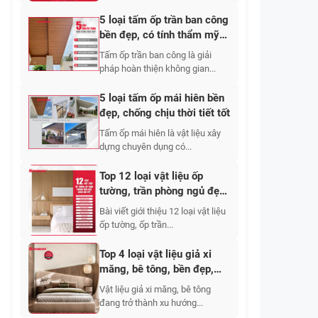
5 loại tấm ốp trần ban công
bền đẹp, có tính thẩm mỹ
cao
Tấm ốp trần ban công là giải
pháp hoàn thiện không gian...
5 loại tấm ốp mái hiên bền
đẹp, chống chịu thời tiết tốt
Tấm ốp mái hiên là vật liệu xây
dựng chuyên dụng có...
Top 12 loại vật liệu ốp
tường, trần phòng ngủ đẹp,
cách âm tốt 2026
Bài viết giới thiệu 12 loại vật liệu
ốp tường, ốp trần...
Top 4 loại vật liệu giả xi
măng, bê tông, bền đẹp,
nhẹ, giá tốt
Vật liệu giả xi măng, bê tông
đang trở thành xu hướng...