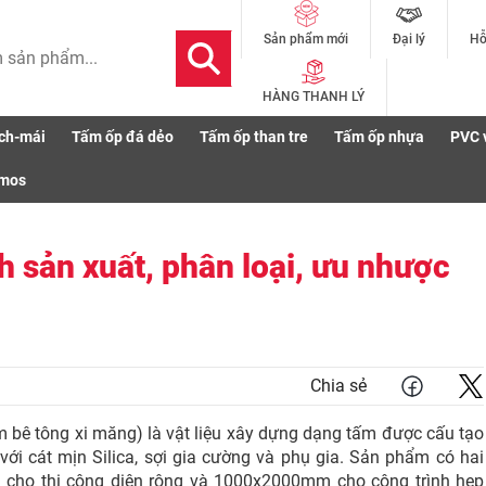
Đại lý
Hỗ
Sản phẩm mới
HÀNG THANH LÝ
ch-mái
Tấm ốp đá dẻo
Tấm ốp than tre
Tấm ốp nhựa
PVC 
ẹ: Quy trình sản xuất, phân loại, ưu nhược điểm, ứng dụng, báo giá
smos
h sản xuất, phân loại, ưu nhược
Chia sẻ
 bê tông xi măng) là vật liệu xây dựng dạng tấm được cấu tạo
với cát mịn Silica, sợi gia cường và phụ gia. Sản phẩm có hai
 cho thi công diện rộng và 1000x2000mm cho công trình hẹp