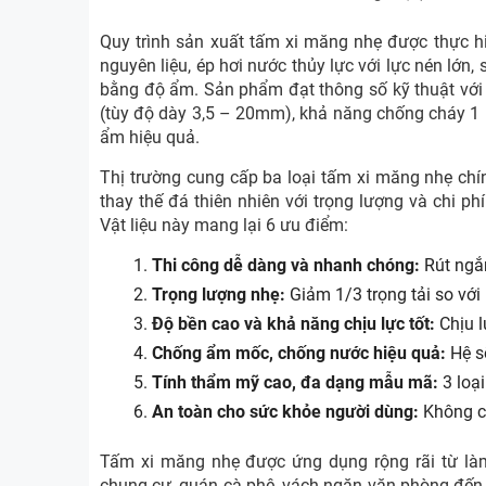
Quy trình sản xuất tấm xi măng nhẹ được thực h
nguyên liệu, ép hơi nước thủy lực với lực nén lớn,
bằng độ ẩm. Sản phẩm đạt thông số kỹ thuật với
(tùy độ dày 3,5 – 20mm), khả năng chống cháy 1
ẩm hiệu quả.
Thị trường cung cấp ba loại tấm xi măng nhẹ ch
thay thế đá thiên nhiên với trọng lượng và chi p
Vật liệu này mang lại 6 ưu điểm:
Thi công dễ dàng và nhanh chóng:
Rút ngắn
Trọng lượng nhẹ:
Giảm 1/3 trọng tải so với
Độ bền cao và khả năng chịu lực tốt:
Chịu l
Chống ẩm mốc, chống nước hiệu quả:
Hệ s
Tính thẩm mỹ cao, đa dạng mẫu mã:
3 loại
An toàn cho sức khỏe người dùng:
Không c
Tấm xi măng nhẹ được ứng dụng rộng rãi từ làm
chung cư, quán cà phê, vách ngăn văn phòng đến l