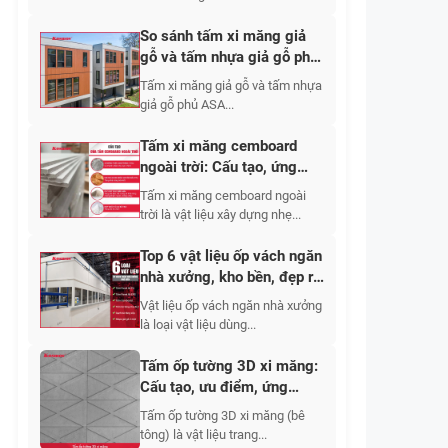
So sánh tấm xi măng giả
gỗ và tấm nhựa giả gỗ phủ
ASA
Tấm xi măng giả gỗ và tấm nhựa
giả gỗ phủ ASA...
Tấm xi măng cemboard
ngoài trời: Cấu tạo, ứng
dụng, báo giá 2026
Tấm xi măng cemboard ngoài
trời là vật liệu xây dựng nhẹ...
Top 6 vật liệu ốp vách ngăn
nhà xưởng, kho bền, đẹp rẻ
2026
Vật liệu ốp vách ngăn nhà xưởng
là loại vật liệu dùng...
Tấm ốp tường 3D xi măng:
Cấu tạo, ưu điểm, ứng
dụng, báo giá
Tấm ốp tường 3D xi măng (bê
tông) là vật liệu trang...