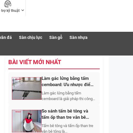
 trợ kỹ thuật
vân đá
Sàn chịu lực
Sàn gỗ
Sàn nhựa
BÀI VIẾT MỚI NHẤT
Làm gác lửng bằng tấm
cemboard: Ưu nhược điểm,
quy trình thi công 2026
Làm gác lửng bằng tấm
cemboard là giải pháp thi công
gác...
So sánh tấm bê tông và
tấm ốp than tre vân bê
tông: Nên chọn loại nào?
Tấm bê tông và tấm ốp than tre
vân bê tông là...