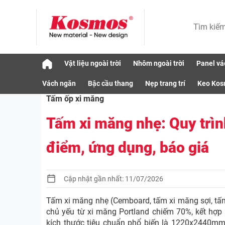
Skip
Vật liệu ngoài trời
Nhôm ngoài trời
Panel vá
to
Vật liệu
Tấm ốp xi măng
Tấm xi măng nh
content
Vách ngăn
Bậc cầu thang
Nẹp trang trí
Keo Ko
Tấm ốp xi măng
Tấm xi măng nhẹ: Quy trìn
điểm, ứng dụng, báo giá
Cập nhật gần nhất: 11/07/2026
Tấm xi măng nhẹ (Cemboard, tấm xi măng sợi, tấm
chủ yếu từ xi măng Portland chiếm 70%, kết hợp 
kích thước tiêu chuẩn phổ biến là 1220x2440mm