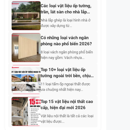
Các loại vật liệu ốp tường,
trần, lát sàn cho nhà lắp
ghép
Nhà lắp ghép là loại hình nhà ở
được xây dựng từ...
Có những loại vách ngăn
phòng nào phổ biến 2026?
8 loại vách ngăn phòng phổ biến
hiện nay gồm: Vách nhựa...
Top 10+ loại vật liệu ốp
tường ngoài trời bền, chịu
nắng, mưa tốt 2026
11 loại tấm ốp ngoại thất được
ưa chuộng nhất hiện nay...
Top 15 vật liệu nội thất cao
cấp, hiện đại mới 2026
Vật liệu nội thất là tất cả các loại
vật liệu được...