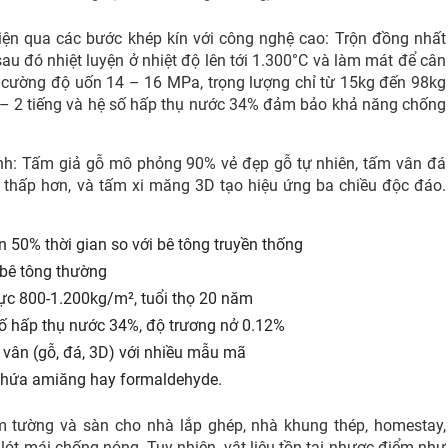
iện qua các bước khép kín với công nghệ cao: Trộn đồng nhất
 sau đó nhiệt luyện ở nhiệt độ lên tới 1.300°C và làm mát để cân
 cường độ uốn 14 – 16 MPa, trọng lượng chỉ từ 15kg đến 98kg
 – 2 tiếng và hệ số hấp thụ nước 34% đảm bảo khả năng chống
ính: Tấm giả gỗ mô phỏng 90% vẻ đẹp gỗ tự nhiên, tấm vân đá
hí thấp hơn, và tấm xi măng 3D tạo hiệu ứng ba chiều độc đáo.
 50% thời gian so với bê tông truyền thống
 bê tông thường
ực 800-1.200kg/m², tuổi thọ 20 năm
ố hấp thụ nước 34%, độ trương nở 0.12%
 vân (gỗ, đá, 3D) với nhiều mẫu mã
hứa amiăng hay formaldehyde.
 tường và sàn cho nhà lắp ghép, nhà khung thép, homestay,
ót mái chống nóng. Tuy nhiên, vật liệu tồn tại nhược điểm như