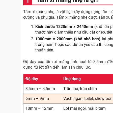
Tấm xi măng nhẹ là gì?
Tấm xi măng nhẹ là vật liệu xây dựng dạng tấm có 
cường và phụ gia. Tấm xi măng nhẹ được sản xuất v
Kích thước 1220mm x 2440mm
(khổ lớn ph
thước này giảm thiểu nhu cầu cắt ghép, tiết
1000mm x 2000mm (khổ nhỏ hơn)
lại ph
trong hẻm, hoặc các dự án yêu cầu thi công
thuận tiện.
Độ dày của tấm xi măng linh hoạt từ 3,5mm đ
dựng, từ lót trần đến làm sàn chịu lực.
Độ dày
Ứng dụng
3,5mm – 4,5mm
Trần thả, trần chìm
6mm – 9mm
Vách ngăn, toilet, showroo
10mm – 12mm
Lót mái ngói, mái bitum