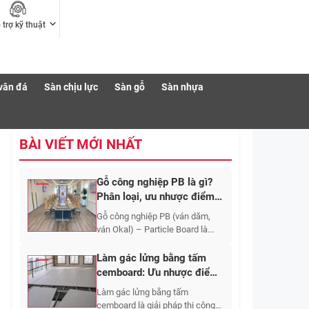
 trợ kỹ thuật
vân đá
Sàn chịu lực
Sàn gỗ
Sàn nhựa
BÀI VIẾT MỚI NHẤT
Gỗ công nghiệp PB là gì?
Phân loại, ưu nhược điểm,
ứng dụng, giá 2026
Gỗ công nghiệp PB (ván dăm,
ván Okal) – Particle Board là...
Làm gác lửng bằng tấm
cemboard: Ưu nhược điểm,
quy trình thi công 2026
Làm gác lửng bằng tấm
cemboard là giải pháp thi công