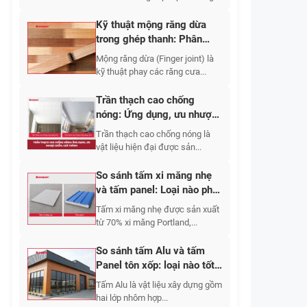
gác...
Kỹ thuật mộng răng dừa
trong ghép thanh: Phân
loại, quy trình, đặc điểm,
Mộng răng dừa (Finger joint) là
ứng dụng
kỹ thuật phay các răng cưa...
Trần thạch cao chống
nóng: Ứng dụng, ưu nhược
điểm, giá thành 2026
Trần thạch cao chống nóng là
vật liệu hiện đại được sản...
So sánh tấm xi măng nhẹ
và tấm panel: Loại nào phù
hợp hơn cho công trình?
Tấm xi măng nhẹ được sản xuất
từ 70% xi măng Portland,...
So sánh tấm Alu và tấm
Panel tôn xốp: loại nào tốt
hơn?
Tấm Alu là vật liệu xây dựng gồm
hai lớp nhôm hợp...