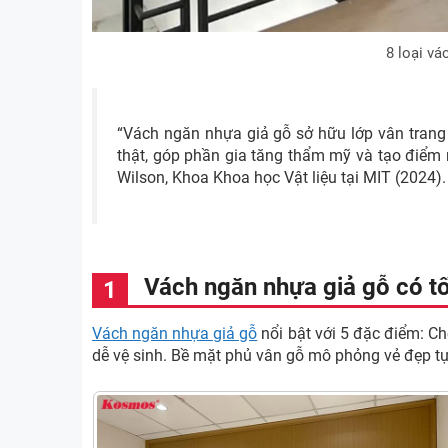
8 loại v
“Vách ngăn nhựa giả gỗ sở hữu lớp vân tran
thật, góp phần gia tăng thẩm mỹ và tạo điểm 
Wilson, Khoa Khoa học Vật liệu tại MIT (2024).
Vách ngăn nhựa giả gỗ có t
Vách ngăn nhựa giả gỗ
nổi bật với 5 đặc điểm: Ch
dễ vệ sinh. Bề mặt phủ vân gỗ mô phỏng vẻ đẹp tự