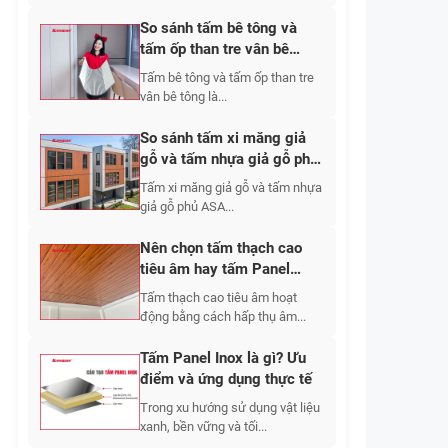
So sánh tấm bê tông và
tấm ốp than tre vân bê
tông: Nên chọn loại nào?
Tấm bê tông và tấm ốp than tre
vân bê tông là...
So sánh tấm xi măng giả
gỗ và tấm nhựa giả gỗ phủ
ASA
Tấm xi măng giả gỗ và tấm nhựa
giả gỗ phủ ASA...
Nên chọn tấm thạch cao
tiêu âm hay tấm Panel
cách âm?
Tấm thạch cao tiêu âm hoạt
động bằng cách hấp thụ âm...
Tấm Panel Inox là gì? Ưu
điểm và ứng dụng thực tế
Trong xu hướng sử dụng vật liệu
xanh, bền vững và tối...