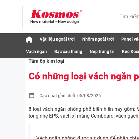
Skip
Vật liệu ngoài trời
Nhôm ngoài trời
Panel vá
to
Có những loại vách ngăn phòng nào phổ biến 2026?
content
Vách ngăn
Bậc cầu thang
Nẹp trang trí
Keo Ko
Tấm ốp kim loại
Có những loại vách ngăn 
Cập nhật gần nhất: 05/08/2026
8 loại vách ngăn phòng phổ biến hiện nay gồm: V
tông nhẹ EPS, vách xi măng Cemboard, vách gạch 
Vách ngăn phòng được sử dụng để phân chia