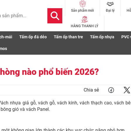
Đại lý
Hỗ
Sản phẩm mới
HÀNG THANH LÝ
ch-mái
Tấm ốp đá dẻo
Tấm ốp than tre
Tấm ốp nhựa
PVC 
smos
phòng nào phổ biến 2026?
Chia sẻ
ách nhựa giả gỗ, vách gỗ, vách kính, vách thạch cao, vách bê
bông gió và vách Panel.
 một không gian lớn thành các khu vực chức năng nhỏ hơn