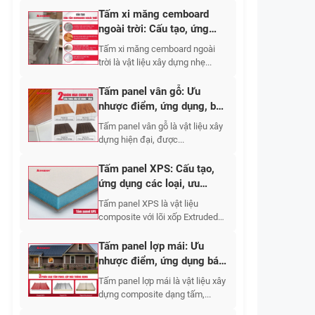
Tấm xi măng cemboard
ngoài trời: Cấu tạo, ứng
dụng, báo giá 2026
Tấm xi măng cemboard ngoài
trời là vật liệu xây dựng nhẹ...
Tấm panel vân gỗ: Ưu
nhược điểm, ứng dụng, báo
giá các dòng 2026
Tấm panel vân gỗ là vật liệu xây
dựng hiện đại, được...
Tấm panel XPS: Cấu tạo,
ứng dụng các loại, ưu
nhược điểm 2026
Tấm panel XPS là vật liệu
composite với lõi xốp Extruded
Polystyrene...
Tấm panel lợp mái: Ưu
nhược điểm, ứng dụng báo
giá các loại 2026
Tấm panel lợp mái là vật liệu xây
dựng composite dạng tấm,...