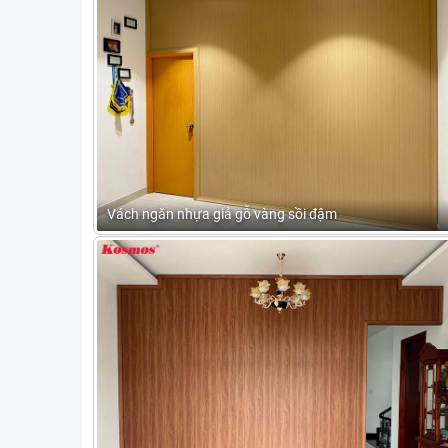
Vách ngăn nhựa giả gỗ vàng sồi đậm