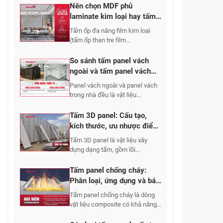
Nên chọn MDF phủ
laminate kim loại hay tấm
ốp đa năng film kim loại
Tấm ốp đa năng film kim loại
chống xước?
(tấm ốp than tre film...
So sánh tấm panel vách
ngoài và tấm panel vách
trong nhà
Panel vách ngoài và panel vách
trong nhà đều là vật liệu...
Tấm 3D panel: Cấu tạo,
kích thước, ưu nhược điểm
và báo giá
Tấm 3D panel là vật liệu xây
dựng dạng tấm, gồm lõi...
Tấm panel chống cháy:
Phân loại, ứng dụng và báo
giá 2026
Tấm panel chống cháy là dòng
vật liệu composite có khả năng...