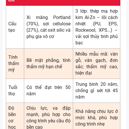
3 lớp: thép mạ hợp
Xi măng Portland
kim Al-Zn – lõi cách
Cấu
(70%), sợi cellulose
nhiệt (PU, EPS,
tạo
(27%), cát oxit silic và
Rockwool, XPS…) –
phụ gia vô cơ
vải sợi thủy tinh phủ
bạc
Nhiều mẫu mã: vân
Tính
Bề mặt phẳng, tính
gỗ, vân gạch, đơn
thẩm
thẩm mỹ hạn chế
sắc; thẩm mỹ cao,
mỹ
hiện đại
Trung bình 20 năm,
Tuổi
Có thể đạt trên 50
chống gỉ sét tới 45
thọ
năm
năm
Độ
Chịu lực, va đập
Khả năng chịu lực ở
bền
mạnh, phù hợp cho
mức khá, phù hợp
cơ
công trình yêu cầu độ
công trình nhẹ
học
bền cao