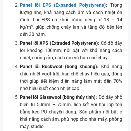
Panel lõi EPS (Expanded Polystyrene)
:
Trọng
lượng nhẹ, khả năng cách âm và cách nhiệt ổn
định. Lõi EPS có khối lượng riêng từ 13 – 14
kg/m³, giúp chống cháy lan và tăng độ bền lên
đến 30 năm.
Panel lõi XPS (Extruded Polystyrene):
Có độ dày
lõi khoảng 100mm, nổi bật với khả năng cách
nhiệt, chống ẩm, cách âm và hạn chế cháy.
Panel lõi Rockwool (bông khoáng):
Khả năng
chịu nhiệt vượt trội, hạn chế cháy hiệu quả, đồng
thời giúp tiết kiệm điện năng làm mát đến 70%
nhờ hiệu suất cách nhiệt cao.
Panel lõi Glasswool (bông thủy tinh):
Độ dày phổ
biến từ 50mm – 75mm, liên kết với hai lớp tôn
bằng keo PU chuyên dụng. Sản phẩm nổi bật ở
khả năng cách âm, phù hợp cho nhà máy, phòng
máy, studio.