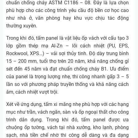
chuẩn chống cháy ASTM C1186 – 08. Đây là lựa chọn
phù hợp cho các công trình yêu cầu độ bền cơ học cao
như nhà ở, văn phòng hay khu vực chịu tác động
thường xuyên.
Trong khi đó, tấm panel là vật liệu ốp vách với cấu tạo 3
lớp gồm thép mạ Al-Zn – lõi cách nhiệt (PU, EPS,
Rockwool, XPS…) – vải sợi thủy tinh. Độ dày trung bình
15 – 200 mm, tuổi thọ trên 20 năm, khả năng chống gỉ
sét đến 45 năm và đạt chuẩn chống cháy B1. Ưu điểm
của panel là trọng lượng nhẹ, thi công nhanh gấp 3 – 5
lần so với phương pháp truyền thống và khả năng cách
âm, cách nhiệt vượt trội.
Xét về ứng dụng, tấm xi măng nhẹ phù hợp với các hạng
mục như trần, vách ngăn, sàn và ốp ngoại thất cho công
trình dân dụng. Trong khi đó, tấm panel được ưa
chuộng ốp tường, vách tại nhà xưởng, kho lạnh, phòng
sạch, nhà tiền chế nhờ thi công dễ dàng và đa dạng