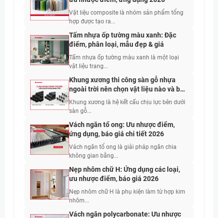
Vật liệu composite là nhóm sản phẩm tổng
hợp được tạo ra...
Tấm nhựa ốp tường màu xanh: Đặc
điểm, phân loại, mẫu đẹp & giá
Tấm nhựa ốp tường màu xanh là một loại
vật liệu trang...
Khung xương thi công sàn gỗ nhựa
ngoài trời nên chọn vật liệu nào và bố
trí khoảng cách bao nhiêu?
Khung xương là hệ kết cấu chịu lực bên dưới
sàn gỗ...
Vách ngăn tổ ong: Ưu nhược điểm,
ứng dụng, báo giá chi tiết 2026
Vách ngăn tổ ong là giải pháp ngăn chia
không gian bằng...
Nẹp nhôm chữ H: Ứng dụng các loại,
ưu nhược điểm, báo giá 2026
Nẹp nhôm chữ H là phụ kiện làm từ hợp kim
nhôm...
Vách ngăn polycarbonate: Ưu nhược