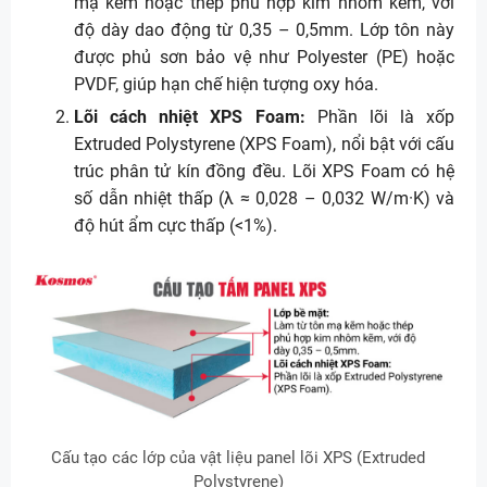
mạ kẽm hoặc thép phủ hợp kim nhôm kẽm, với
độ dày dao động từ 0,35 – 0,5mm. Lớp tôn này
được phủ sơn bảo vệ như Polyester (PE) hoặc
PVDF, giúp hạn chế hiện tượng oxy hóa.
Lõi cách nhiệt XPS Foam:
Phần lõi là xốp
Extruded Polystyrene (XPS Foam), nổi bật với cấu
trúc phân tử kín đồng đều. Lõi XPS Foam có hệ
số dẫn nhiệt thấp (λ ≈ 0,028 – 0,032 W/m·K) và
độ hút ẩm cực thấp (<1%).
Cấu tạo các lớp của vật liệu panel lõi XPS (Extruded
Polystyrene)