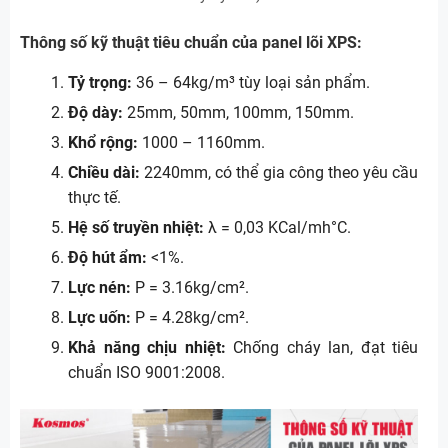
Thông số kỹ thuật tiêu chuẩn của panel lõi XPS:
Tỷ trọng:
36 – 64kg/m³ tùy loại sản phẩm.
Độ dày:
25mm, 50mm, 100mm, 150mm.
Khổ rộng:
1000 – 1160mm.
Chiều dài:
2240mm, có thể gia công theo yêu cầu
thực tế.
Hệ số truyền nhiệt:
λ = 0,03 KCal/mh°C.
Độ hút ẩm:
<1%.
Lực nén:
P = 3.16kg/cm².
Lực uốn:
P = 4.28kg/cm².
Khả năng chịu nhiệt:
Chống cháy lan, đạt tiêu
chuẩn ISO 9001:2008.