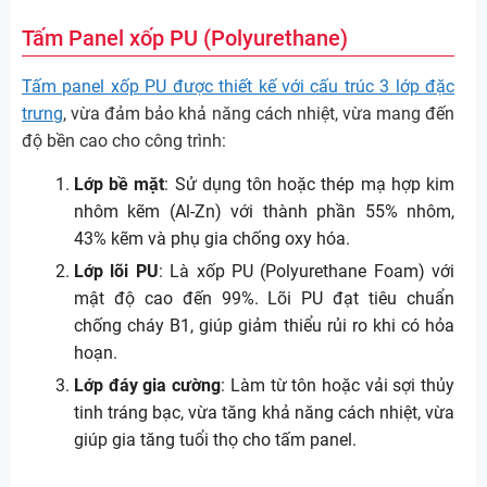
Tấm Panel xốp PU (Polyurethane)
Tấm panel xốp PU được thiết kế với cấu trúc 3 lớp đặc
trưng
, vừa đảm bảo khả năng cách nhiệt, vừa mang đến
độ bền cao cho công trình:
Lớp bề mặt
: Sử dụng tôn hoặc thép mạ hợp kim
nhôm kẽm (Al-Zn) với thành phần 55% nhôm,
43% kẽm và phụ gia chống oxy hóa.
Lớp lõi PU
: Là xốp PU (Polyurethane Foam) với
mật độ cao đến 99%. Lõi PU đạt tiêu chuẩn
chống cháy B1, giúp giảm thiểu rủi ro khi có hỏa
hoạn.
Lớp đáy gia cường
: Làm từ tôn hoặc vải sợi thủy
tinh tráng bạc, vừa tăng khả năng cách nhiệt, vừa
giúp gia tăng tuổi thọ cho tấm panel.