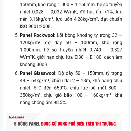
150mm, khổ rộng 1.000 – 1.160mm, hệ số truyền
nhiệt 0,028 – 0,032 W/mK, độ hút ẩm <1%, lực
nén 3,16kg/cm², lực uốn 4,28kg/cm², đạt chuẩn
ISO 9001:2008.
Panel Rockwool
: Lõi bông khoáng tỷ trọng 32 –
120kg/m³, độ dày 50 – 100mm, khổ rộng
1.000mm, hệ số truyền nhiệt 0.749 – 0.327
W/m²K, giới hạn chịu lửa EI30 – EI180, cách âm
khoảng 30dB.
Panel Glasswool
: Độ dày 50 – 150mm, tỷ trọng
48 – 64kg/m³, chiều dài 2 – 18m, khả năng chịu
nhiệt -5°C đến 650°C, chịu lực bề mặt 300 –
350kg/m², chịu gió bão 100 – 160kg/m², khả
năng chống ẩm 98,5%.