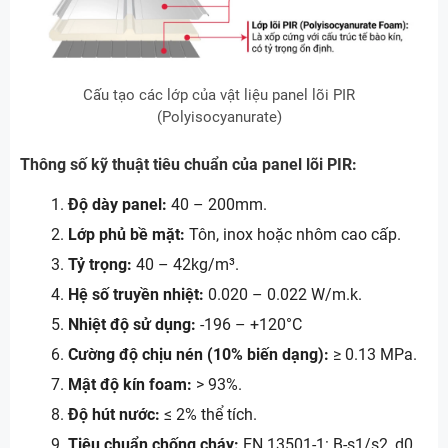
Cấu tạo các lớp của vật liệu panel lõi PIR
(Polyisocyanurate)
Thông số kỹ thuật tiêu chuẩn của panel lõi PIR:
Độ dày panel:
40 – 200mm.
Lớp phủ bề mặt:
Tôn, inox hoặc nhôm cao cấp.
Tỷ trọng:
40 – 42kg/m³.
Hệ số truyền nhiệt:
0.020 – 0.022 W/m.k.
Nhiệt độ sử dụng:
-196 – +120°C
Cường độ chịu nén (10% biến dạng):
≥ 0.13 MPa.
Mật độ kín foam:
> 93%.
Độ hút nước:
≤ 2% thể tích.
Tiêu chuẩn chống cháy:
EN 13501-1: B-s1/s2, d0.