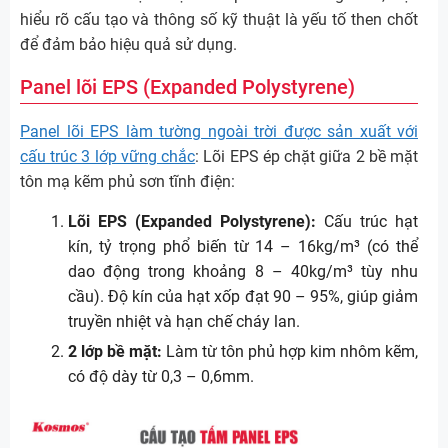
hiểu rõ cấu tạo và thông số kỹ thuật là yếu tố then chốt
để đảm bảo hiệu quả sử dụng.
Panel lõi EPS (Expanded Polystyrene)
Panel lõi EPS làm tường ngoài trời được sản xuất với
cấu trúc 3 lớp vững chắc
: Lõi EPS ép chặt giữa 2 bề mặt
tôn mạ kẽm phủ sơn tĩnh điện:
Lõi EPS (Expanded Polystyrene):
Cấu trúc hạt
kín, tỷ trọng phổ biến từ 14 – 16kg/m³ (có thể
dao động trong khoảng 8 – 40kg/m³ tùy nhu
cầu). Độ kín của hạt xốp đạt 90 – 95%, giúp giảm
truyền nhiệt và hạn chế cháy lan.
2 lớp bề mặt:
Làm từ tôn phủ hợp kim nhôm kẽm,
có độ dày từ 0,3 – 0,6mm.