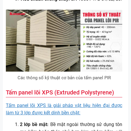
Các thông số kỹ thuật cơ bản của tấm panel PIR
Tấm panel lõi XPS (Extruded Polystyrene)
Tấm panel lõi XPS là giải pháp vật liệu hiện đại được
làm từ 3 lớp được kết dính bền chặt:
2 lớp bề mặt:
Bề mặt ngoài thường sử dụng tôn