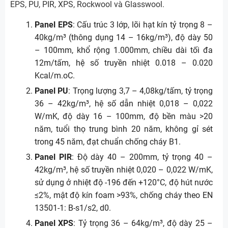
EPS, PU, PIR, XPS, Rockwool và Glasswool.
Panel EPS
: Cấu trúc 3 lớp, lõi hạt kín tỷ trọng 8 –
40kg/m³ (thông dụng 14 – 16kg/m³), độ dày 50
– 100mm, khổ rộng 1.000mm, chiều dài tối đa
12m/tấm, hệ số truyền nhiệt 0.018 – 0.020
Kcal/m.oC.
Panel PU
: Trọng lượng 3,7 – 4,08kg/tấm, tỷ trọng
36 – 42kg/m³, hệ số dẫn nhiệt 0,018 – 0,022
W/mK, độ dày 16 – 100mm, độ bền màu >20
năm, tuổi thọ trung bình 20 năm, không gỉ sét
trong 45 năm, đạt chuẩn chống cháy B1.
Panel PIR
: Độ dày 40 – 200mm, tỷ trọng 40 –
42kg/m³, hệ số truyền nhiệt 0,020 – 0,022 W/mK,
sử dụng ở nhiệt độ -196 đến +120°C, độ hút nước
≤2%, mật độ kín foam >93%, chống cháy theo EN
13501-1: B-s1/s2, d0.
Panel XPS
: Tỷ trọng 36 – 64kg/m³, độ dày 25 –