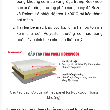
bông khoáng có màu vàng đặc trưng. Rockwool
sản xuất bằng phương pháp nung chảy đá Bazan
và Dolomit ở nhiệt độ trên 1.400°C rồi kéo thành
sợi mảnh.
Hai lớp bề mặt:
Bao bọc lớp lõi là hai lớp tôn mạ
kẽm phủ sơn Polyester, thường có màu trắng
hoặc tùy chỉnh theo nhu cầu thẩm mỹ.
Cấu tạo các lớp của vật liệu panel lõi Rockwool (bông
khoáng)
Thông số kỹ thuật tiêu chuẩn của panel lõi Rockwool: