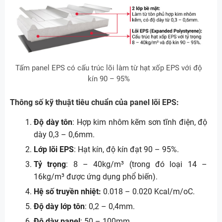
Tấm panel EPS có cấu trúc lõi làm từ hạt xốp EPS với độ
kín 90 – 95%
Thông số kỹ thuật tiêu chuẩn của panel lõi EPS:
Độ dày tôn
: Hợp kim nhôm kẽm sơn tĩnh điện, độ
dày 0,3 – 0,6mm.
Lớp lõi EPS
: Hạt kín, độ kín đạt 90 – 95%.
Tỷ trọng
: 8 – 40kg/m³ (trong đó loại 14 –
16kg/m³ được ứng dụng phổ biến).
Hệ số truyền nhiệt:
0.018 – 0.020 Kcal/m/oC.
Độ dày lớp tôn
: 0,2 – 0,4mm.
Độ dày panel
: 50 – 100mm.