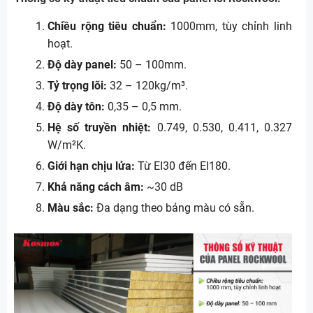
Chiều rộng tiêu chuẩn:
1000mm, tùy chỉnh linh
hoạt.
Độ dày panel:
50 – 100mm.
Tỷ trọng lõi:
32 – 120kg/m³.
Độ dày tôn:
0,35 – 0,5 mm.
Hệ số truyền nhiệt:
0.749, 0.530, 0.411, 0.327
W/m²K.
Giới hạn chịu lửa:
Từ EI30 đến EI180.
Khả năng cách âm:
~30 dB
Màu sắc:
Đa dạng theo bảng màu có sẵn.