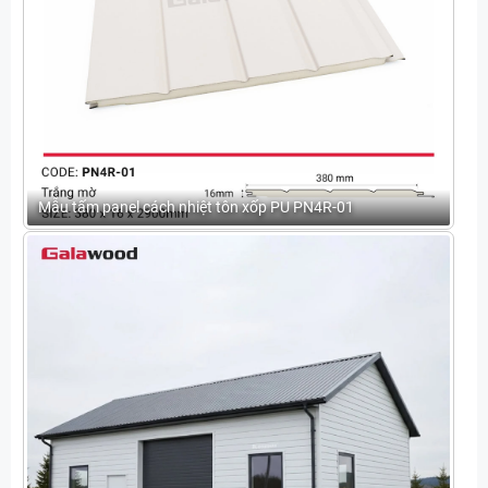
Mẫu tấm panel cách nhiệt tôn xốp PU PN4R-01