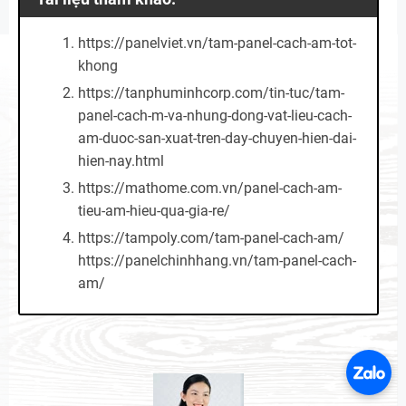
https://panelviet.vn/tam-panel-cach-am-tot-
khong
https://tanphuminhcorp.com/tin-tuc/tam-
panel-cach-m-va-nhung-dong-vat-lieu-cach-
am-duoc-san-xuat-tren-day-chuyen-hien-dai-
hien-nay.html
https://mathome.com.vn/panel-cach-am-
tieu-am-hieu-qua-gia-re/
https://tampoly.com/tam-panel-cach-am/
https://panelchinhhang.vn/tam-panel-cach-
am/