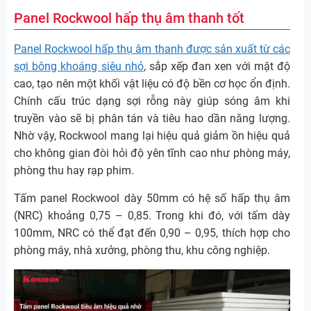
Panel Rockwool hấp thụ âm thanh tốt
Panel Rockwool hấp thụ âm thanh được sản xuất từ các
sợi bông khoáng siêu nhỏ
, sắp xếp đan xen với mật độ
cao, tạo nên một khối vật liệu có độ bền cơ học ổn định.
Chính cấu trúc dạng sợi rỗng này giúp sóng âm khi
truyền vào sẽ bị phân tán và tiêu hao dần năng lượng.
Nhờ vậy, Rockwool mang lại hiệu quả giảm ồn hiệu quả
cho không gian đòi hỏi độ yên tĩnh cao như phòng máy,
phòng thu hay rạp phim.
Tấm panel Rockwool dày 50mm có hệ số hấp thụ âm
(NRC) khoảng 0,75 – 0,85. Trong khi đó, với tấm dày
100mm, NRC có thể đạt đến 0,90 – 0,95, thích hợp cho
phòng máy, nhà xưởng, phòng thu, khu công nghiệp.