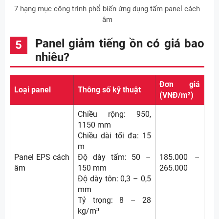
7 hạng mục công trình phổ biến ứng dụng tấm panel cách
âm
Panel giảm tiếng ồn có giá bao
nhiêu?
Đơn giá
Loại panel
Thông số kỹ thuật
(VNĐ/m²)
Chiều rộng: 950,
1150 mm
Chiều dài tối đa: 15
m
Panel EPS cách
Độ dày tấm: 50 –
185.000 –
âm
150 mm
265.000
Độ dày tôn: 0,3 – 0,5
mm
Tỷ trọng: 8 – 28
kg/m³