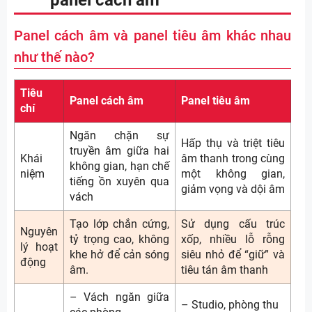
Panel cách âm và panel tiêu âm khác nhau
như thế nào?
Tiêu
Panel cách âm
Panel tiêu âm
chí
Ngăn chặn sự
Hấp thụ và triệt tiêu
truyền âm giữa hai
Khái
âm thanh trong cùng
không gian, hạn chế
niệm
một không gian,
tiếng ồn xuyên qua
giảm vọng và dội âm
vách
Tạo lớp chắn cứng,
Sử dụng cấu trúc
Nguyên
tỷ trọng cao, không
xốp, nhiều lỗ rỗng
lý hoạt
khe hở để cản sóng
siêu nhỏ để “giữ” và
động
âm.
tiêu tán âm thanh
– Vách ngăn giữa
– Studio, phòng thu