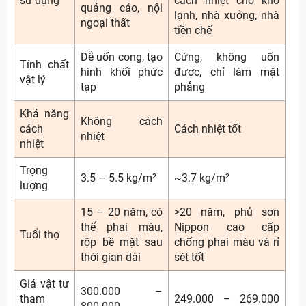
sử dụng
cách nhiệt cho kho
quảng cáo, nội
lạnh, nhà xưởng, nhà
ngoại thất
tiền chế
Dễ uốn cong, tạo
Cứng, không uốn
Tính chất
hình khối phức
được, chỉ làm mặt
vật lý
tạp
phẳng
Khả năng
Không cách
cách
Cách nhiệt tốt
nhiệt
nhiệt
Trọng
3.5 – 5.5 kg/m²
~3.7 kg/m²
lượng
15 – 20 năm, có
>20 năm, phủ sơn
thể phai màu,
Nippon cao cấp
Tuổi thọ
rộp bề mặt sau
chống phai màu và rỉ
thời gian dài
sét tốt
Giá vật tư
300.000 –
tham
249.000 – 269.000