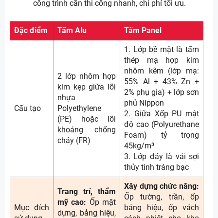
công trình cần thi công nhanh, chi phí tối ưu.
Đặc điểm
Tấm Alu
Tấm Panel
1. Lớp bề mặt là tấm
thép mạ hợp kim
nhôm kẽm (lớp mạ:
2 lớp nhôm hợp
55% Al + 43% Zn +
kim kẹp giữa lõi
2% phụ gia) + lớp sơn
nhựa
phủ Nippon
Cấu tạo
Polyethylene
2. Giữa Xốp PU mật
(PE) hoặc lõi
độ cao (Polyurethane
khoáng chống
Foam) tỷ trọng
cháy (FR)
45kg/m³
3. Lớp đáy là vải sợi
thủy tinh tráng bạc
Xây dựng chức năng:
Trang trí, thẩm
Ốp tường, trần, ốp
mỹ cao:
Ốp mặt
Mục đích
bảng hiệu, ốp vách
dựng, bảng hiệu,