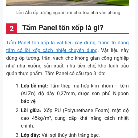
Tấm Alu ốp tường ngoài trời cho tòa nhà văn phòng
Tấm Panel tôn xốp là gì?
Tấm Panel tôn xốp là vật liệu xây dựng, trang trí dạng
tấm có lõi xốp cách nhiệt chuyên dụng
. Vật liệu này
dùng ốp tường, trần, vách cho không gian công nghiệp
như nhà xưởng sản xuất, nhà tiền chế, kho lạnh bảo
quản thực phẩm. Tấm Panel có cấu tạo 3 lớp:
Lớp bề mặt:
Tấm thép mạ hợp kim nhôm – kẽm
(Al-Zn) độ dày 0,27mm, được sơn phủ Nippon
bảo vệ.
Lõi giữa:
Xốp PU (Polyurethane Foam) mật độ
cao 45kg/m³, cung cấp khả năng cách nhiệt
chính.
Lớp đáy:
Vải sợi thủy tinh tráng bạc.