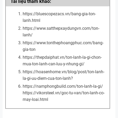
Tài liệu tham khảo:
https://bluescopezacs.vn/bang-gia-ton-
lanh.html
https://www.satthepxaydungvn.com/ton-
lanh/
https://www.tonthephoangphuc.com/bang-
gia-ton
https://thepdaiphat.vn/ton-lanh-la-gi-chon-
mua-ton-lanh-can-luu-y-nhung-gi/
https://hoasenhome.vn/blog/post/ton-lanh-
la-gi-uu-diem-cua-ton-lanh?
https://namphongbuild.com/ton-lanh-la-gi/
https://vikorsteel.vn/goc-tu-van/ton-lanh-co-
may-loai.html