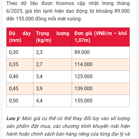
Theo dữ liệu được Kosmos cập nhật trong tháng
6/2025, giá tôn lạnh hiện dao động từ khoảng 89.000
đến 155.000 đồng mỗi mét vuông.
Độ dày
Trọng lượng
Đơn giá (VNĐ/m – khổ
(mm)
(kg/m)
1,07m)
0,30
2,3
89.000
0,35
2,7
114.000
0,40
3,4
125.000
0,45
3,9
139.000
0,50
4,4
155.000
Lưu ý
: Mức giá cụ thể có thể thay đổi tùy vào số lượng
sản phẩm đặt mua, các chương trình khuyến mãi hiện
hành hoặc chính sách bán hàng riêng của từng đại lý và