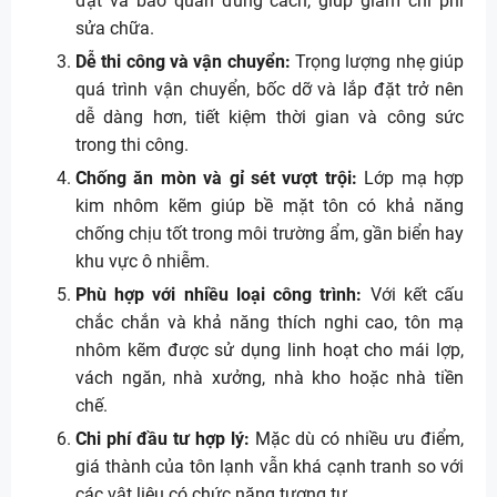
đặt và bảo quản đúng cách, giúp giảm chi phí
sửa chữa.
Dễ thi công và vận chuyển:
Trọng lượng nhẹ giúp
quá trình vận chuyển, bốc dỡ và lắp đặt trở nên
dễ dàng hơn, tiết kiệm thời gian và công sức
trong thi công.
Chống ăn mòn và gỉ sét vượt trội:
Lớp mạ hợp
kim nhôm kẽm giúp bề mặt tôn có khả năng
chống chịu tốt trong môi trường ẩm, gần biển hay
khu vực ô nhiễm.
Phù hợp với nhiều loại công trình:
Với kết cấu
chắc chắn và khả năng thích nghi cao, tôn mạ
nhôm kẽm được sử dụng linh hoạt cho mái lợp,
vách ngăn, nhà xưởng, nhà kho hoặc nhà tiền
chế.
Chi phí đầu tư hợp lý:
Mặc dù có nhiều ưu điểm,
giá thành của tôn lạnh vẫn khá cạnh tranh so với
các vật liệu có chức năng tương tự.