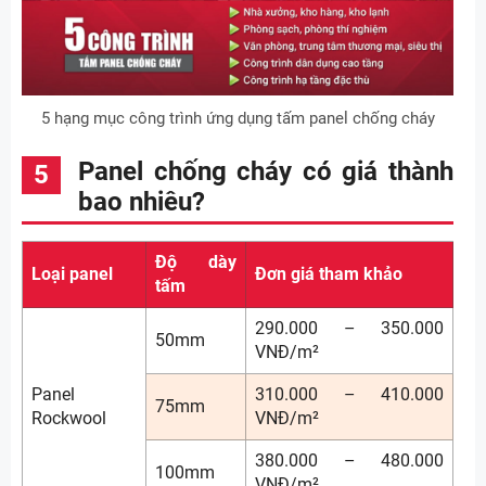
5 hạng mục công trình ứng dụng tấm panel chống cháy
Panel chống cháy có giá thành
bao nhiêu?
Độ dày
Loại panel
Đơn giá tham khảo
tấm
290.000 – 350.000
50mm
VNĐ/m²
Panel
310.000 – 410.000
75mm
Rockwool
VNĐ/m²
380.000 – 480.000
100mm
VNĐ/m²