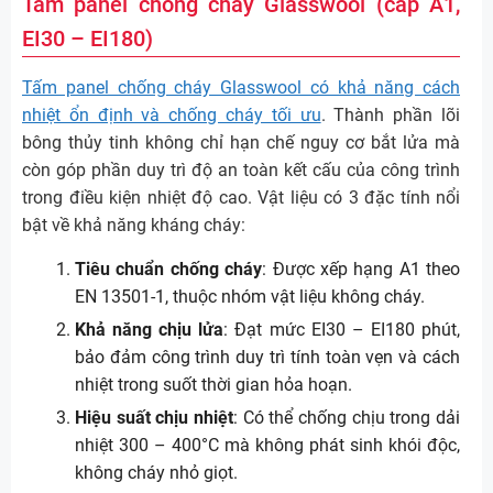
Tấm panel chống cháy Glasswool (cấp A1,
EI30 – EI180)
Tấm panel chống cháy Glasswool có khả năng cách
nhiệt ổn định và chống cháy tối ưu
. Thành phần lõi
bông thủy tinh không chỉ hạn chế nguy cơ bắt lửa mà
còn góp phần duy trì độ an toàn kết cấu của công trình
trong điều kiện nhiệt độ cao. Vật liệu có 3 đặc tính nổi
bật về khả năng kháng cháy:
Tiêu chuẩn chống cháy
: Được xếp hạng A1 theo
EN 13501-1, thuộc nhóm vật liệu không cháy.
Khả năng chịu lửa
: Đạt mức EI30 – EI180 phút,
bảo đảm công trình duy trì tính toàn vẹn và cách
nhiệt trong suốt thời gian hỏa hoạn.
Hiệu suất chịu nhiệt
: Có thể chống chịu trong dải
nhiệt 300 – 400°C mà không phát sinh khói độc,
không cháy nhỏ giọt.