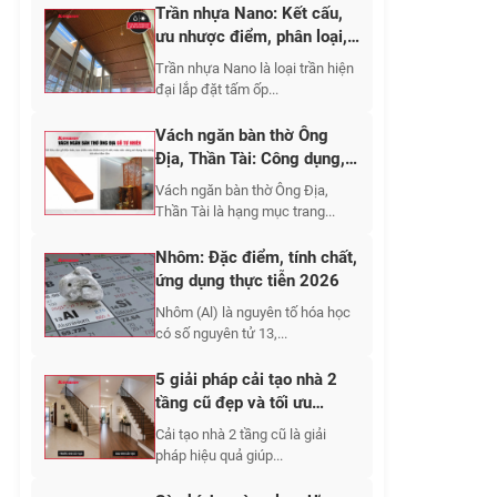
Trần nhựa Nano: Kết cấu,
ưu nhược điểm, phân loại,
cập nhật báo giá 2026
Trần nhựa Nano là loại trần hiện
đại lắp đặt tấm ốp...
Vách ngăn bàn thờ Ông
Địa, Thần Tài: Công dụng,
10+ mẫu đẹp 2026
Vách ngăn bàn thờ Ông Địa,
Thần Tài là hạng mục trang...
Nhôm: Đặc điểm, tính chất,
ứng dụng thực tiễn 2026
Nhôm (Al) là nguyên tố hóa học
có số nguyên tử 13,...
5 giải pháp cải tạo nhà 2
tầng cũ đẹp và tối ưu
không gian sống 2026
Cải tạo nhà 2 tầng cũ là giải
pháp hiệu quả giúp...