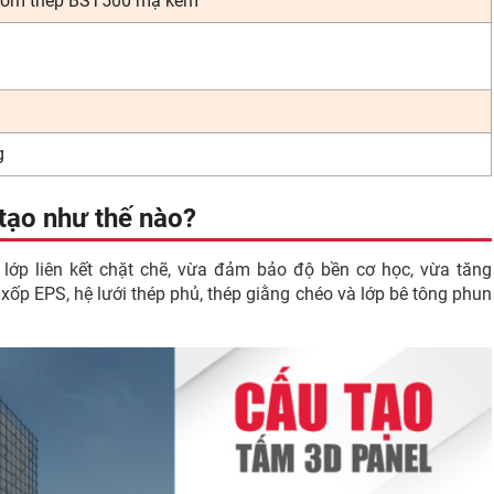
nhóm thép BST500 mạ kẽm
g
tạo như thế nào?
 lớp liên kết chặt chẽ, vừa đảm bảo độ bền cơ học, vừa tăng
xốp EPS, hệ lưới thép phủ, thép giằng chéo và lớp bê tông phun