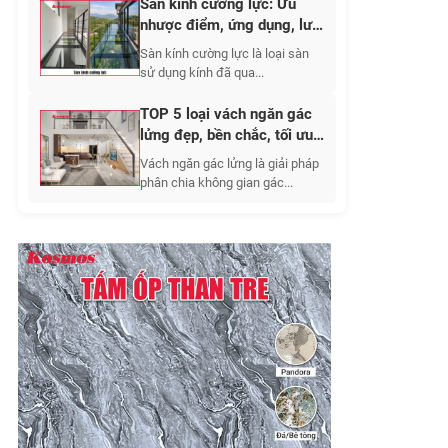
Sàn kính cường lực: Ưu
nhược điểm, ứng dụng, lưu
ý khi thi công 2026
Sàn kính cường lực là loại sàn
sử dụng kính đã qua...
TOP 5 loại vách ngăn gác
lửng đẹp, bền chắc, tối ưu
không gian sống
Vách ngăn gác lửng là giải pháp
phân chia không gian gác...