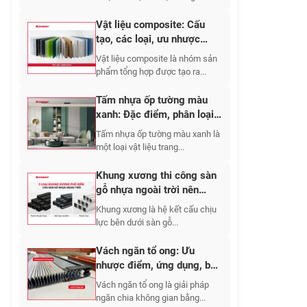
Vật liệu composite: Cấu
tạo, các loại, ưu nhược
điểm, ứng dụng 2026
Vật liệu composite là nhóm sản
phẩm tổng hợp được tạo ra...
Tấm nhựa ốp tường màu
xanh: Đặc điểm, phân loại,
mẫu đẹp & giá
Tấm nhựa ốp tường màu xanh là
một loại vật liệu trang...
Khung xương thi công sàn
gỗ nhựa ngoài trời nên
chọn vật liệu nào và bố trí
Khung xương là hệ kết cấu chịu
khoảng cách bao nhiêu?
lực bên dưới sàn gỗ...
Vách ngăn tổ ong: Ưu
nhược điểm, ứng dụng, báo
giá chi tiết 2026
Vách ngăn tổ ong là giải pháp
ngăn chia không gian bằng...