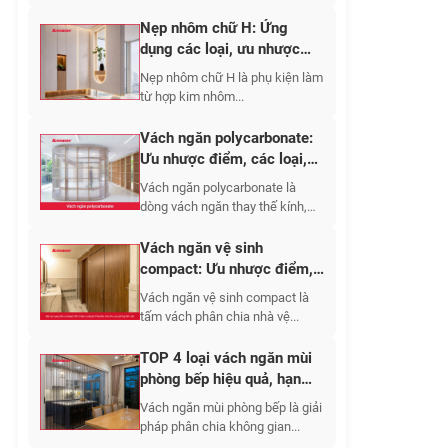
Nẹp nhôm chữ H: Ứng
dụng các loại, ưu nhược
điểm, báo giá 2026
Nẹp nhôm chữ H là phụ kiện làm
từ hợp kim nhôm...
Vách ngăn polycarbonate:
Ưu nhược điểm, các loại,
ứng dụng 2026
Vách ngăn polycarbonate là
dòng vách ngăn thay thế kính,
tường gạch,...
Vách ngăn vệ sinh
compact: Ưu nhược điểm,
báo giá các loại 2026
Vách ngăn vệ sinh compact là
tấm vách phân chia nhà vệ...
TOP 4 loại vách ngăn mùi
phòng bếp hiệu quả, hạn
chế bám bẩn
Vách ngăn mùi phòng bếp là giải
pháp phân chia không gian...