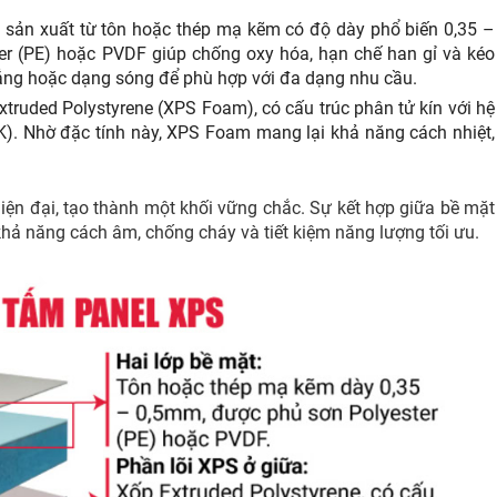
 sản xuất từ tôn hoặc thép mạ kẽm có độ dày phổ biến 0,35 –
r (PE) hoặc PVDF giúp chống oxy hóa, hạn chế han gỉ và kéo
phẳng hoặc dạng sóng để phù hợp với đa dạng nhu cầu.
Extruded Polystyrene (XPS Foam), có cấu trúc phân tử kín với hệ
K). Nhờ đặc tính này, XPS Foam mang lại khả năng cách nhiệt,
iện đại, tạo thành một khối vững chắc. Sự kết hợp giữa bề mặt
khả năng cách âm, chống cháy và tiết kiệm năng lượng tối ưu.