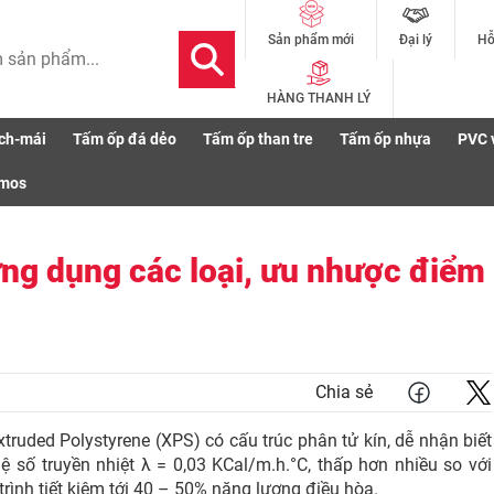
Đại lý
Hỗ
Sản phẩm mới
HÀNG THANH LÝ
ch-mái
Tấm ốp đá dẻo
Tấm ốp than tre
Tấm ốp nhựa
PVC 
 tạo, ứng dụng các loại, ưu nhược điểm 2026
smos
ng dụng các loại, ưu nhược điểm
Chia sẻ
xtruded Polystyrene (XPS) có cấu trúc phân tử kín, dễ nhận biết
 số truyền nhiệt λ = 0,03 KCal/m.h.°C, thấp hơn nhiều so với
trình tiết kiệm tới 40 – 50% năng lượng điều hòa.