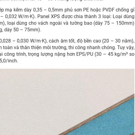
hép mạ kẽm dày 0,35 – 0,5mm phủ sơn PE hoặc PVDF chống gỉ
8 – 0,032 W/m·K). Panel XPS được chia thành 3 loại: Loại dùng
mm), loại dùng cho vách ngoài và tường bao (dày 75 – 150mm)
ng, dày 50 – 75mm).
 0,028 – 0,030 W/m·K), cách âm tốt, độ bền cao (20 – 30 năm),
n toàn và thân thiện môi trường, thi công nhanh chóng. Tuy vậy,
i công trình, trọng lượng nặng hơn EPS/PU (30 – 45 kg/m³ so
5,0/inch.