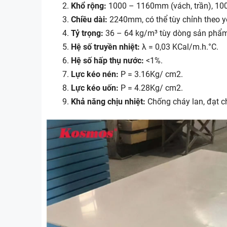
Khổ rộng:
1000 – 1160mm (vách, trần), 10
Chiều dài:
2240mm, có thể tùy chỉnh theo y
Tỷ trọng:
36 – 64 kg/m³ tùy dòng sản phẩ
Hệ số truyền nhiệt:
λ = 0,03 KCal/m.h.°C.
Hệ số hấp thụ nước:
<1%.
Lực kéo nén:
P = 3.16Kg/ cm2.
Lực kéo uốn:
P = 4.28Kg/ cm2.
Khả năng chịu nhiệt:
Chống cháy lan, đạt 