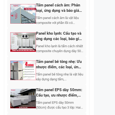
Tấm panel cách âm: Phân
loại, ứng dụng và báo giá
2026
Tấm panel cách âm là vật liệu
composite với phần lõi có...
Panel kho lạnh: Cấu tạo và
ứng dụng các loại, báo giá
2026
Panel kho lạnh là tấm cách nhiệt
composite chuyên dụng dày 50...
Tấm panel bê tông nhẹ: Ưu
nhược điểm, các loại, ứng
dụng và báo giá 2026
Tấm panel bê tông nhẹ là vật liệu
xây dựng dạng tấm,...
Tấm panel EPS dày 50mm:
Cấu tạo, ưu nhược điểm,
ứng dụng, báo giá
Tấm panel EPS dày 50mm
(50cm) được cấu tạo 3 lớp: Hai...