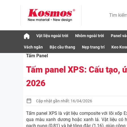
Skip
Vật liệu ngoài trời
Nhôm ngoài trời
Panel vá
to
Vật liệu
Tấm Panel
Tấm panel XPS: Cấu
content
Vách ngăn
Bậc cầu thang
Nẹp trang trí
Keo Ko
Tấm Panel
Tấm panel XPS: Cấu tạo, ứ
2026
Cập nhật gần nhất: 16/04/2026
Tấm panel XPS là vật liệu composite với lõi xốp E
qua màu xanh dương hoặc xanh lá. Vật liệu có hệ
gạch nung (0,81) và bê tông đặc (1,16), giúp công 