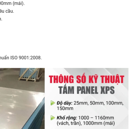
00mm (mái).
êu cầu.
m.
chuẩn ISO 9001:2008.