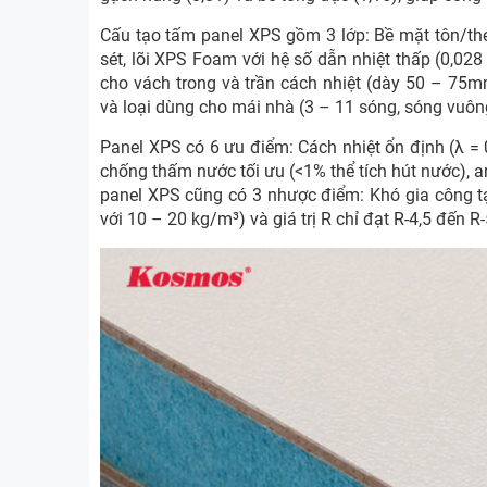
Cấu tạo tấm panel XPS gồm 3 lớp: Bề mặt tôn/t
sét, lõi XPS Foam với hệ số dẫn nhiệt thấp (0,02
cho vách trong và trần cách nhiệt (dày 50 – 75
và loại dùng cho mái nhà (3 – 11 sóng, sóng vuô
Panel XPS có 6 ưu điểm: Cách nhiệt ổn định (λ =
chống thấm nước tối ưu (<1% thể tích hút nước), a
panel XPS cũng có 3 nhược điểm: Khó gia công tạ
với 10 – 20 kg/m³) và giá trị R chỉ đạt R-4,5 đến R-