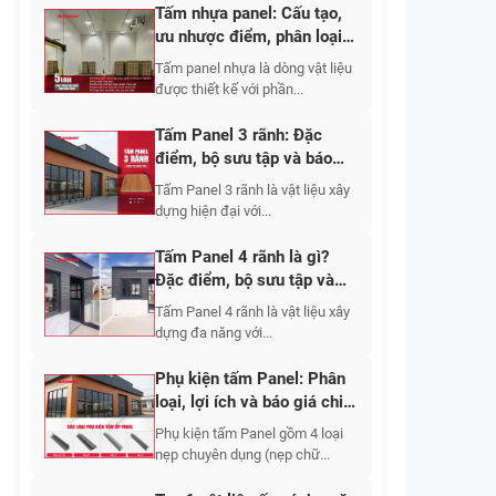
Tấm nhựa panel: Cấu tạo,
ưu nhược điểm, phân loại
và giá thành 2026
Tấm panel nhựa là dòng vật liệu
được thiết kế với phần...
Tấm Panel 3 rãnh: Đặc
điểm, bộ sưu tập và báo
giá chi tiết
Tấm Panel 3 rãnh là vật liệu xây
dựng hiện đại với...
Tấm Panel 4 rãnh là gì?
Đặc điểm, bộ sưu tập và
báo giá 2026
Tấm Panel 4 rãnh là vật liệu xây
dựng đa năng với...
Phụ kiện tấm Panel: Phân
loại, lợi ích và báo giá chi
tiết
Phụ kiện tấm Panel gồm 4 loại
nẹp chuyên dụng (nẹp chữ...