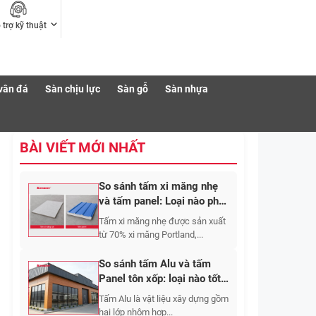
 trợ kỹ thuật
vân đá
Sàn chịu lực
Sàn gỗ
Sàn nhựa
BÀI VIẾT MỚI NHẤT
So sánh tấm xi măng nhẹ
và tấm panel: Loại nào phù
hợp hơn cho công trình?
Tấm xi măng nhẹ được sản xuất
từ 70% xi măng Portland,...
So sánh tấm Alu và tấm
Panel tôn xốp: loại nào tốt
hơn?
Tấm Alu là vật liệu xây dựng gồm
hai lớp nhôm hợp...