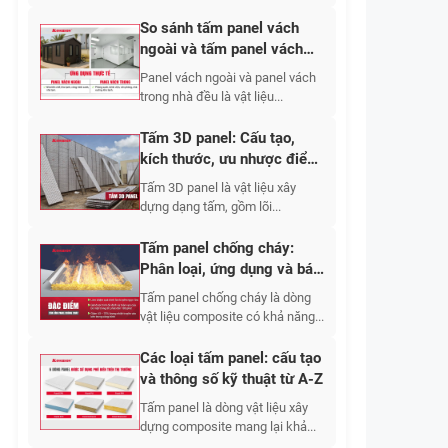
So sánh tấm panel vách
ngoài và tấm panel vách
trong nhà
Panel vách ngoài và panel vách
trong nhà đều là vật liệu...
Tấm 3D panel: Cấu tạo,
kích thước, ưu nhược điểm
và báo giá
Tấm 3D panel là vật liệu xây
dựng dạng tấm, gồm lõi...
Tấm panel chống cháy:
Phân loại, ứng dụng và báo
giá 2026
Tấm panel chống cháy là dòng
vật liệu composite có khả năng...
Các loại tấm panel: cấu tạo
và thông số kỹ thuật từ A-Z
Tấm panel là dòng vật liệu xây
dựng composite mang lại khả...