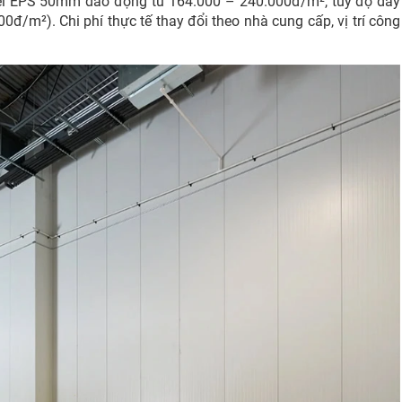
nel EPS 50mm dao động từ 164.000 – 240.000đ/m², tùy độ dày
/m²). Chi phí thực tế thay đổi theo nhà cung cấp, vị trí công