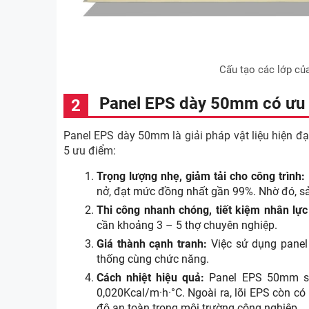
Cấu tạo các lớp c
Panel EPS dày 50mm có ưu 
Panel EPS dày 50mm là giải pháp vật liệu hiện đại
5 ưu điểm:
Trọng lượng nhẹ, giảm tải cho công trình:
nở, đạt mức đồng nhất gần 99%. Nhờ đó, sả
Thi công nhanh chóng, tiết kiệm nhân lực 
cần khoảng 3 – 5 thợ chuyên nghiệp.
Giá thành cạnh tranh:
Việc sử dụng panel 
thống cùng chức năng.
Cách nhiệt hiệu quả:
Panel EPS 50mm sở 
0,020Kcal/m·h·°C. Ngoài ra, lõi EPS còn có
độ an toàn trong môi trường công nghiệp.