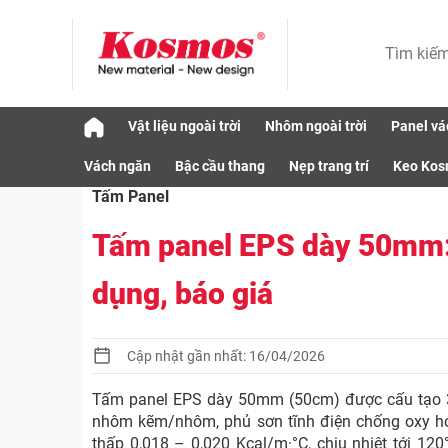
Skip
Vật liệu ngoài trời
Nhôm ngoài trời
Panel vá
to
Vật liệu
Tấm Panel
Tấm panel EPS dày 
content
Vách ngăn
Bậc cầu thang
Nẹp trang trí
Keo Ko
Tấm Panel
Tấm panel EPS dày 50mm:
dụng, báo giá
Cập nhật gần nhất: 16/04/2026
Tấm panel EPS dày 50mm (50cm) được cấu tạo 3 
nhôm kẽm/nhôm, phủ sơn tĩnh điện chống oxy hóa
thấp 0,018 – 0,020 Kcal/m·°C, chịu nhiệt tới 120