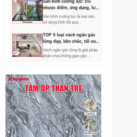
Sàn kính cường lực: Ưu
nhược điểm, ứng dụng, lưu
ý khi thi công 2026
Sàn kính cường lực là loại sàn
sử dụng kính đã qua...
TOP 5 loại vách ngăn gác
lửng đẹp, bền chắc, tối ưu
không gian sống
Vách ngăn gác lửng là giải pháp
phân chia không gian gác...