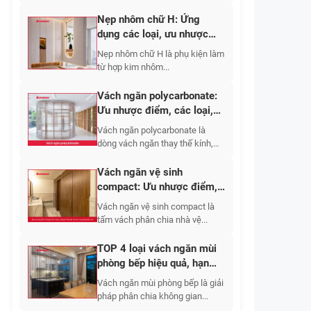
Nẹp nhôm chữ H: Ứng
dụng các loại, ưu nhược
điểm, báo giá 2026
Nẹp nhôm chữ H là phụ kiện làm
từ hợp kim nhôm...
Vách ngăn polycarbonate:
Ưu nhược điểm, các loại,
ứng dụng 2026
Vách ngăn polycarbonate là
dòng vách ngăn thay thế kính,
tường gạch,...
Vách ngăn vệ sinh
compact: Ưu nhược điểm,
báo giá các loại 2026
Vách ngăn vệ sinh compact là
tấm vách phân chia nhà vệ...
TOP 4 loại vách ngăn mùi
phòng bếp hiệu quả, hạn
chế bám bẩn
Vách ngăn mùi phòng bếp là giải
pháp phân chia không gian...