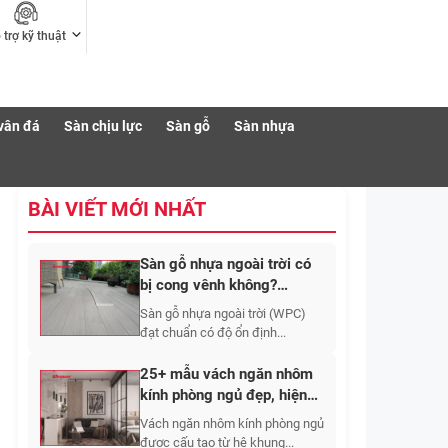
 trợ kỹ thuật
vân đá
Sàn chịu lực
Sàn gỗ
Sàn nhựa
BÀI VIẾT MỚI NHẤT
Sàn gỗ nhựa ngoài trời có
bị cong vênh không?
Nguyên nhân và cách hạn
Sàn gỗ nhựa ngoài trời (WPC)
chế
đạt chuẩn có độ ổn định...
25+ mẫu vách ngăn nhôm
kính phòng ngủ đẹp, hiện
đại và sang trọng
Vách ngăn nhôm kính phòng ngủ
được cấu tạo từ hệ khung...