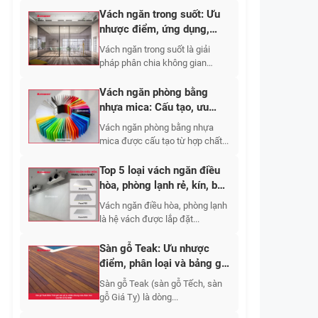
Vách ngăn trong suốt: Ưu
nhược điểm, ứng dụng,
phân loại 2026
Vách ngăn trong suốt là giải
pháp phân chia không gian
bằng...
Vách ngăn phòng bằng
nhựa mica: Cấu tạo, ưu
nhược điểm, báo giá 2026
Vách ngăn phòng bằng nhựa
mica được cấu tạo từ hợp chất...
Top 5 loại vách ngăn điều
hòa, phòng lạnh rẻ, kín, bền
2026
Vách ngăn điều hòa, phòng lạnh
là hệ vách được lắp đặt...
Sàn gỗ Teak: Ưu nhược
điểm, phân loại và bảng giá
thi công mới nhất?
Sàn gỗ Teak (sàn gỗ Tếch, sàn
gỗ Giá Tỵ) là dòng...