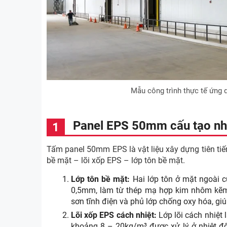
Mẫu công trình thực tế ứng
Panel EPS 50mm cấu tạo nh
Tấm panel 50mm EPS là vật liệu xây dựng tiên tiến
bề mặt – lõi xốp EPS – lớp tôn bề mặt.
Lớp tôn bề mặt:
Hai lớp tôn ở mặt ngoài
0,5mm, làm từ thép mạ hợp kim nhôm kẽm
sơn tĩnh điện và phủ lớp chống oxy hóa, gi
Lõi xốp EPS cách nhiệt:
Lớp lõi cách nhiệt 
khoảng 8 – 20kg/m³ được xử lý ở nhiệt độ 