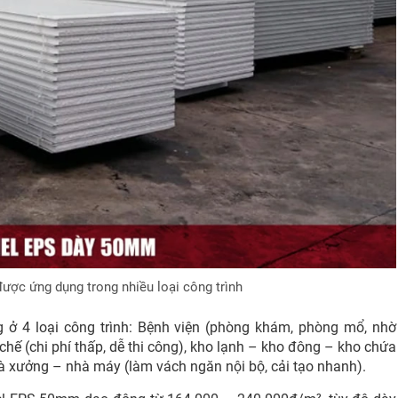
ợc ứng dụng trong nhiều loại công trình
 ở 4 loại công trình: Bệnh viện (phòng khám, phòng mổ, nhờ
chế (chi phí thấp, dễ thi công), kho lạnh – kho đông – kho chứa
à xưởng – nhà máy (làm vách ngăn nội bộ, cải tạo nhanh).