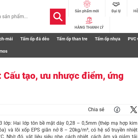
Đại lý
Hỗ
Sản phẩm mới
HÀNG THANH LÝ
ch-mái
Tấm ốp đá dẻo
Tấm ốp than tre
Tấm ốp nhựa
PVC 
50mm: Cấu tạo, ưu nhược điểm, ứng dụng, báo giá
smos
 Cấu tạo, ưu nhược điểm, ứng
Chia sẻ
lớp: Hai lớp tôn bề mặt dày 0,28 – 0,5mm (thép mạ hợp kim
) và lõi xốp EPS giãn nở 8 – 20kg/m³, có hệ số truyền nhiệt
°C. Nhờ đó, vật liệu siêu nhẹ, cách nhiệt, cách âm và giảm tải