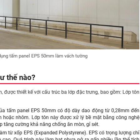
 dụng tấm panel EPS 50mm làm vách tường
ư thế nào?
, được thiết kế với cấu trúc ba lớp đặc trưng, bao gồm: Lớp tôn
 của tấm panel EPS 50mm có độ dày dao động từ 0,28mm đến
 hoặc nhôm. Lớp tôn này được xử lý bề mặt bằng công nghệ
úp tăng cường khả năng chống ăn mòn, gỉ sét.
làm từ xốp EPS (Expanded Polystyrene). EPS có trọng lượng chỉ
cao. Quá trình này làm hạt nhựa nở ra gấp nhiều lần thể tích