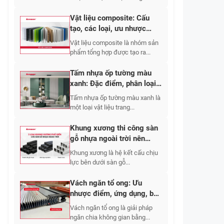
Vật liệu composite: Cấu
tạo, các loại, ưu nhược
điểm, ứng dụng 2026
Vật liệu composite là nhóm sản
phẩm tổng hợp được tạo ra...
Tấm nhựa ốp tường màu
xanh: Đặc điểm, phân loại,
mẫu đẹp & giá
Tấm nhựa ốp tường màu xanh là
một loại vật liệu trang...
Khung xương thi công sàn
gỗ nhựa ngoài trời nên
chọn vật liệu nào và bố trí
Khung xương là hệ kết cấu chịu
khoảng cách bao nhiêu?
lực bên dưới sàn gỗ...
Vách ngăn tổ ong: Ưu
nhược điểm, ứng dụng, báo
giá chi tiết 2026
Vách ngăn tổ ong là giải pháp
ngăn chia không gian bằng...