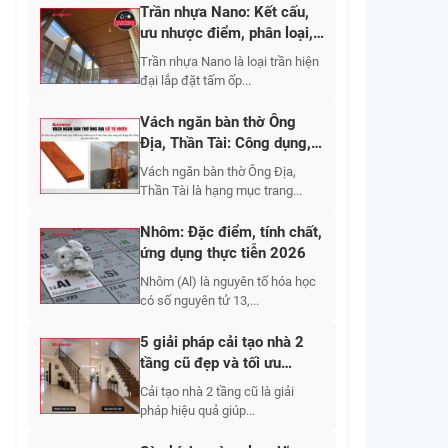
Trần nhựa Nano: Kết cấu,
ưu nhược điểm, phân loại,
cập nhật báo giá 2026
Trần nhựa Nano là loại trần hiện
đại lắp đặt tấm ốp...
Vách ngăn bàn thờ Ông
Địa, Thần Tài: Công dụng,
10+ mẫu đẹp 2026
Vách ngăn bàn thờ Ông Địa,
Thần Tài là hạng mục trang...
Nhôm: Đặc điểm, tính chất,
ứng dụng thực tiễn 2026
Nhôm (Al) là nguyên tố hóa học
có số nguyên tử 13,...
5 giải pháp cải tạo nhà 2
tầng cũ đẹp và tối ưu
không gian sống 2026
Cải tạo nhà 2 tầng cũ là giải
pháp hiệu quả giúp...