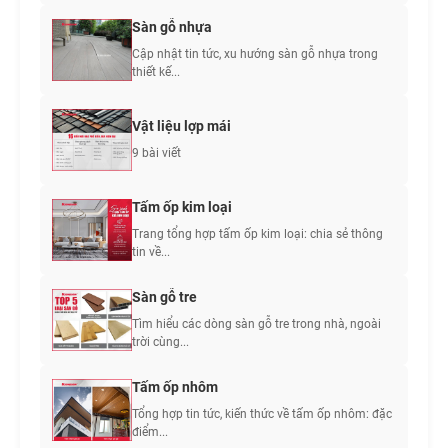
Sàn gỗ nhựa
Cập nhật tin tức, xu hướng sàn gỗ nhựa trong
thiết kế...
Vật liệu lợp mái
9 bài viết
Tấm ốp kim loại
Trang tổng hợp tấm ốp kim loại: chia sẻ thông
tin về...
Sàn gỗ tre
Tìm hiểu các dòng sàn gỗ tre trong nhà, ngoài
trời cùng...
Tấm ốp nhôm
Tổng hợp tin tức, kiến thức về tấm ốp nhôm: đặc
điểm...