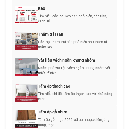
Keo
Tìm hiểu các loại keo dán phổ biến, đặc tính,
cách sử...
Thảm trải sàn
Các loại thảm trải sàn phổ biến như thảm nỉ,
thảm len,...
Vật liệu vách ngăn khung nhôm
Khám phá vật liệu vách ngăn khung nhôm với
thiết kế hiện...
Tấm ốp thạch cao
Tìm hiểu chi tiết tấm ốp thạch cao với khả năng
cách...
Tấm ốp gỗ nhựa
Tấm ốp gỗ nhựa 2026 với ưu nhược điểm, ứng
dụng, mẹo...