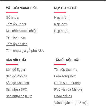
VẬT LIỆU NGOÀI TRỜI
NẸP TRANG TRÍ
Gỗ nhựa
Nẹp nhôm
Tấm ốp Panel
Nẹp inox
Mái nhôm cách nhiệt
Nẹp nhựa
Tấm ốp nhôm
Tấm ốp đá dẻo
Tấm nhựa giả gỗ phủ ASA
SÀN NỘI THẤT
TẤM ỐP NỘI THẤT
Sàn gỗ Egger
Tấm ốp than tre
Sàn gỗ Robina
Lam sóng inox
Sàn gỗ Kosmos
Nano & Lam Sóng
Sàn nhựa SPC
PVC vân đá Marble
Sàn nhựa chịu lực
Phào chỉ PS
Vách ngăn nhựa 2 mặt