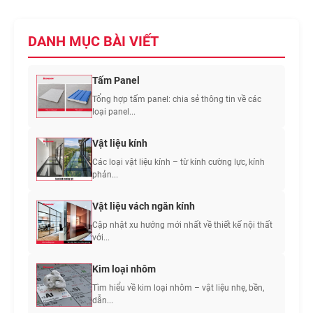
chắn nắng mặt tiền đang
dẫn đầu xu hướng thị
trường năm nay gồm: Lam
DANH MỤC BÀI VIẾT
hình hộp (phổ biến nhất, dễ
thi
Xem thêm...
Tấm Panel
Tổng hợp tấm panel: chia sẻ thông tin về các
loại panel...
Vật liệu kính
Các loại vật liệu kính – từ kính cường lực, kính
phản...
Vật liệu vách ngăn kính
Cập nhật xu hướng mới nhất về thiết kế nội thất
với...
Kim loại nhôm
Tìm hiểu về kim loại nhôm – vật liệu nhẹ, bền,
dẫn...