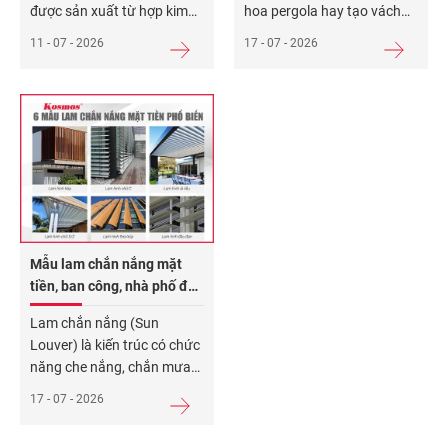
được sản xuất từ hợp kim
hoa pergola hay tạo vách
nhôm cao cấp (chủ yếu là
ngăn cho không gian sống,
11 - 07 - 2026
17 - 07 - 2026
nhôm 6063-T5 hoặc 6063-
nhiều người thường băn
T6). Hệ lam nhôm mang lại
khoăn: “Nên chọn thanh
5 ưu điểm: Trọng lượng nhẹ
lam gỗ nhựa hay thanh lam
(2,4 – 3,2kg/thanh 3m), độ
nhôm?“. Thanh lam gỗ
bền cơ học cao với tuổi thọ
nhựa mang vẻ đẹp ấm áp,
15 – 25 năm, chịu
Xem
gần gũi của gỗ; thanh lam
thêm...
nhôm lại toát lên
Xem
thêm...
Mẫu lam chắn nắng mặt
tiền, ban công, nhà phố đẹp
2026
Lam chắn nắng (Sun
Louver) là kiến trúc có chức
năng che nắng, chắn mưa
và ngăn gió, bảo vệ công
17 - 07 - 2026
trình khỏi tác động trực tiếp
của môi trường. 6 mẫu lam