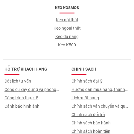
KEO KOSMOS
Keo nội thất
Keo ngoại thất
Keo đa năng
Keo K500
HỖ TRỢ KHÁCH HÀNG
CHÍNH SÁCH
Đặt lịch tư vấn
Chính sách đại lý
Công cụ xây dựng và phong
Hướng dẫn mua hàng, thanh
thuỷ
Công trình thực tế
toán, quy trình ký hợp đồng
Lịch xuất hàng
Cảnh báo hình ảnh
Chính sách vận chuyển và quy
trình giao nhận
Chính sách đổi trả
Chính sách bảo hành
Chính sách hoàn tiền