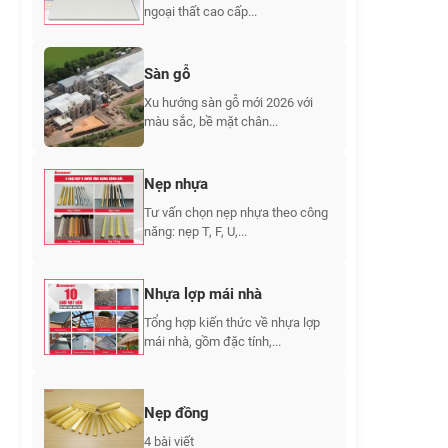
ngoại thất cao cấp...
Sàn gỗ
Xu hướng sàn gỗ mới 2026 với
màu sắc, bề mặt chân...
Nẹp nhựa
Tư vấn chọn nẹp nhựa theo công
năng: nẹp T, F, U,...
Nhựa lợp mái nhà
Tổng hợp kiến thức về nhựa lợp
mái nhà, gồm đặc tính,...
Nẹp đồng
4 bài viết