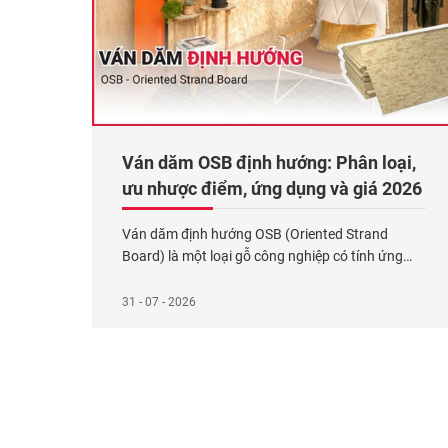
Ván dăm OSB định hướng: Phân loại,
ưu nhược điểm, ứng dụng và giá 2026
Ván dăm định hướng OSB (Oriented Strand
Board) là một loại gỗ công nghiệp có tính ứng
dụng cao, được cấu tạo từ khoảng 80 – 95%
dăm gỗ và 5 – 10% keo dán. Ván OSB được tạo
31 - 07 - 2026
từ nhiều sợi gỗ dài, dẹt. Các sợi gỗ này không xếp
lộn xộn mà được
Xem thêm...