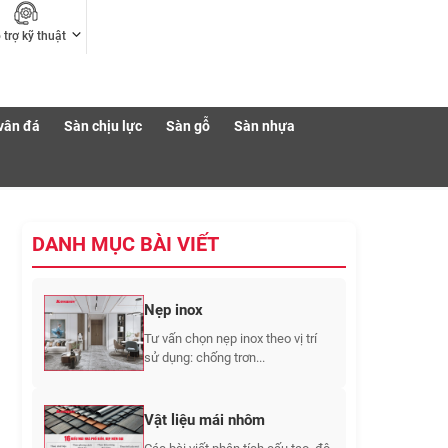
 trợ kỹ thuật
vân đá
Sàn chịu lực
Sàn gỗ
Sàn nhựa
DANH MỤC BÀI VIẾT
Nẹp inox
Tư vấn chọn nẹp inox theo vị trí
sử dụng: chống trơn...
Vật liệu mái nhôm