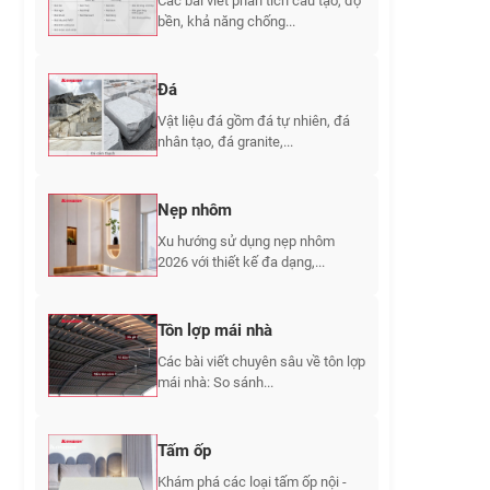
Các bài viết phân tích cấu tạo, độ
bền, khả năng chống...
Đá
Vật liệu đá gồm đá tự nhiên, đá
nhân tạo, đá granite,...
Nẹp nhôm
Xu hướng sử dụng nẹp nhôm
2026 với thiết kế đa dạng,...
Tôn lợp mái nhà
Các bài viết chuyên sâu về tôn lợp
mái nhà: So sánh...
Tấm ốp
Khám phá các loại tấm ốp nội -