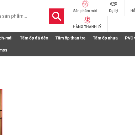
Đại lý
Hỗ
Sản phẩm mới
HÀNG THANH LÝ
ch-mái
Tấm ốp đá dẻo
Tấm ốp than tre
Tấm ốp nhựa
PVC 
smos