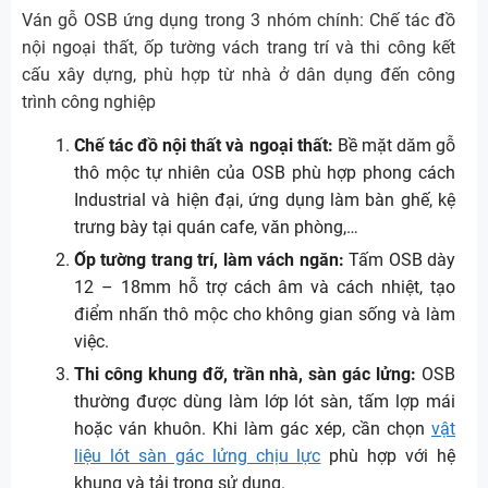
Ván gỗ OSB ứng dụng trong 3 nhóm chính: Chế tác đồ
nội ngoại thất, ốp tường vách trang trí và thi công kết
cấu xây dựng, phù hợp từ nhà ở dân dụng đến công
trình công nghiệp
Chế tác đồ nội thất và ngoại thất:
Bề mặt dăm gỗ
thô mộc tự nhiên của OSB phù hợp phong cách
Industrial và hiện đại, ứng dụng làm bàn ghế, kệ
trưng bày tại quán cafe, văn phòng,…
Ốp tường trang trí, làm vách ngăn:
Tấm OSB dày
12 – 18mm hỗ trợ cách âm và cách nhiệt, tạo
điểm nhấn thô mộc cho không gian sống và làm
việc.
Thi công khung đỡ, trần nhà, sàn gác lửng:
OSB
thường được dùng làm lớp lót sàn, tấm lợp mái
hoặc ván khuôn. Khi làm gác xép, cần chọn
vật
liệu lót sàn gác lửng chịu lực
phù hợp với hệ
khung và tải trọng sử dụng.