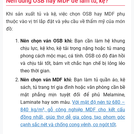
Nên dùng OSB hay MDF để làm tủ, kệ?
Khi sản xuất tủ và kệ, việc chọn OSB hay MDF phụ
thuộc vào vị trí lắp đặt và yêu cầu về thẩm mỹ của món
đồ:
Nên chọn ván OSB khi:
Bạn cần làm hệ khung
chịu lực, kệ kho, kệ tải trọng nặng hoặc tủ mang
phong cách mộc mạc, cá tính. OSB có độ đàn hồi
và chịu tải tốt, bám vít chắc hạn chế bị lỏng lẻo
theo thời gian.
Nên chọn ván MDF khi:
Bạn làm tủ quần áo, kệ
sách, tủ trang trí gia đình hoặc văn phòng cần bề
mặt phẳng mịn tuyệt đối để phủ Melamine,
Laminate hay sơn màu.
Với mật độ nén từ 680 –
840 kg/m³, gỗ công nghiệp MDF cho kết cấu
đồng nhất, giúp thợ dễ gia công, tạo phom góc
cạnh sắc nét và chống cong vênh, co ngót tốt
.