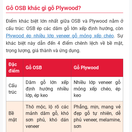
Gỗ OSB khác gì gỗ Plywood?
Điểm khác biệt lớn nhất giữa OSB và Plywood nằm ở
cấu trúc: OSB ép các dăm gỗ lớn xếp định hướng, còn
Plywood ép nhiều lớp veneer gỗ mỏng xếp chéo
. Sự
khác biệt này dẫn đến 4 điểm chênh lệch về bề mặt,
trọng lượng, giá thành và ứng dụng.
Đặc
Gỗ OSB
Gỗ Plywood
điểm
Dăm gỗ lớn xếp
Nhiều lớp veneer gỗ
Cấu
định hướng nhiều
mỏng xếp chéo, ép
trúc
lớp, ép keo
keo
Thô mộc, lộ rõ các
Phẳng, mịn, mang vẻ
Bề
mảnh dăm gỗ, khó
đẹp gỗ tự nhiên, dễ
mặt
sơn phủ, khó dán
phủ veneer, melamine,
veneer
sơn