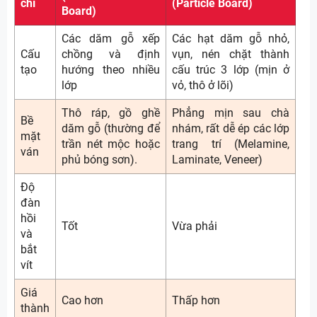
chí
(Particle Board)
Board)
Các dăm gỗ xếp
Các hạt dăm gỗ nhỏ,
Cấu
chồng và định
vụn, nén chặt thành
tạo
hướng theo nhiều
cấu trúc 3 lớp (mịn ở
lớp
vỏ, thô ở lõi)
Thô ráp, gồ ghề
Phẳng mịn sau chà
Bề
dăm gỗ (thường để
nhám, rất dễ ép các lớp
mặt
trần nét mộc hoặc
trang trí (Melamine,
ván
phủ bóng sơn).
Laminate, Veneer)
Độ
đàn
hồi
Tốt
Vừa phải
và
bắt
vít
Giá
Cao hơn
Thấp hơn
thành