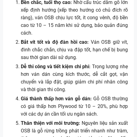
Bền chắc, tuổi thọ cao:
Nhờ cấu trúc dăm gỗ lớn
xếp định hướng (xếp theo hướng có chủ đích rõ
ràng), ván OSB chịu lực tốt, ít cong vênh, độ bền
cao từ 10 – 15 năm khi sử dụng, bảo quản đúng
cách.
Bắt vít tốt và độ đàn hồi cao:
Ván OSB giữ vít,
đinh chắc chắn, chịu va đập tốt, hạn chế bị bung
sau thời gian dài sử dụng.
Dễ thi công và tiết kiệm chi phí:
Trọng lượng nhẹ
hơn ván dán cùng kích thước, dễ cắt gọt, vận
chuyển và lắp đặt, giúp giảm chi phí nhân công
và thời gian thi công.
Giá thành thấp hơn ván gỗ dán:
Gỗ OSB thường
có giá thấp hơn Plywood từ 10 – 20%, phù hợp
với các dự án cần tối ưu ngân sách.
Thân thiện với môi trường:
Nguyên liệu sản xuất
OSB là gỗ rừng trồng phát triển nhanh như tràm,