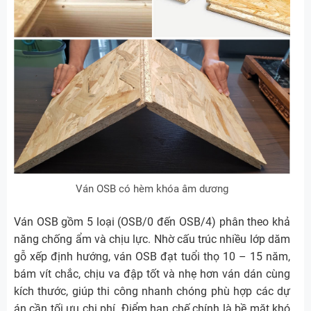
Ván OSB có hèm khóa âm dương
Ván OSB gồm 5 loại (OSB/0 đến OSB/4) phân theo khả
năng chống ẩm và chịu lực. Nhờ cấu trúc nhiều lớp dăm
gỗ xếp định hướng, ván OSB đạt tuổi thọ 10 – 15 năm,
bám vít chắc, chịu va đập tốt và nhẹ hơn ván dán cùng
kích thước, giúp thi công nhanh chóng phù hợp các dự
án cần tối ưu chi phí. Điểm hạn chế chính là bề mặt khó