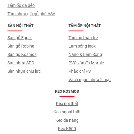
Tấm ốp đá dẻo
Tấm nhựa giả gỗ phủ ASA
SÀN NỘI THẤT
TẤM ỐP NỘI THẤT
Sàn gỗ Egger
Tấm ốp than tre
Sàn gỗ Robina
Lam sóng inox
Sàn gỗ Kosmos
Nano & Lam Sóng
Sàn nhựa SPC
PVC vân đá Marble
Sàn nhựa chịu lực
Phào chỉ PS
Vách ngăn nhựa 2 mặt
KEO KOSMOS
Keo nội thất
Keo ngoại thất
Keo đa năng
Keo K500