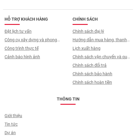
HỖ TRỢ KHÁCH HÀNG
CHÍNH SÁCH
Đặt lịch tư vấn
Chính sách đại lý
Công cụ xây dựng và phong
Hướng dẫn mua hàng, thanh
thuỷ
Công trình thực tế
toán, quy trình ký hợp đồng
Lịch xuất hàng
Cảnh báo hình ảnh
Chính sách vận chuyển và quy
trình giao nhận
Chính sách đổi trả
Chính sách bảo hành
Chính sách hoàn tiền
THÔNG TIN
Giới thiệu
Tin tức
Dự án