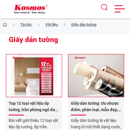
Skip
Tin tức
Vật liệu
Giấy dán tường
to
content
Giấy dán tường
Top 12 loại vật liệu ốp
Giấy dán tường: Ưu nhược
tường, trần phòng ngủ đẹp,
điểm, phân loại, mẫu đẹp,
cách âm tốt 2026
báo giá, cách thi công
Bài viết giới thiệu 12 loại vật
Giấy dán tường là vật liệu
liệu ốp tường, ốp trần
trang trí nội thất dạng cuộn,