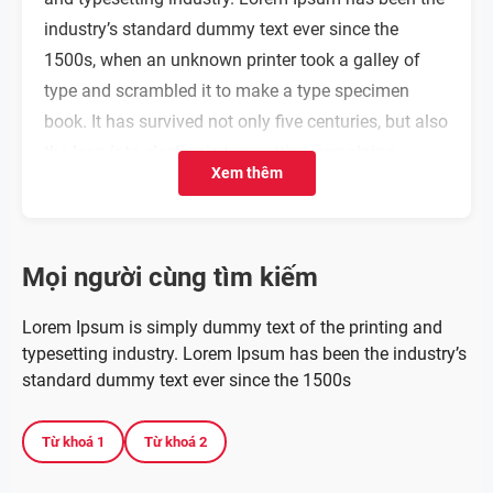
industry’s standard dummy text ever since the
1500s, when an unknown printer took a galley of
type and scrambled it to make a type specimen
book. It has survived not only five centuries, but also
the leap into electronic typesetting, remaining
Xem thêm
essentially unchanged. It was popularised in the
1960s with the release of Letraset sheets containing
Lorem Ipsum passages, and more recently with
Mọi người cùng tìm kiếm
desktop publishing software like Aldus PageMaker
including versions of Lorem Ipsum.
Lorem Ipsum is simply dummy text of the printing and
typesetting industry. Lorem Ipsum has been the industry’s
Why do we use it?
standard dummy text ever since the 1500s
It is a long established fact that a reader will be
Từ khoá 1
Từ khoá 2
distracted by the readable content of a page when
looking at its layout. The point of using Lorem