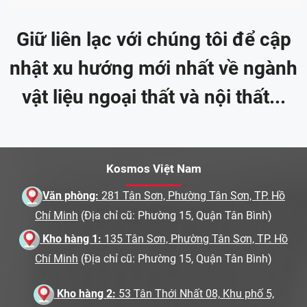
Ipsum is that it has a more-or-less normal
distribution of letters, as opposed to using ‘Content
Giữ liên lạc với chúng tôi để cập
here, content here’, making it look like readable
nhật xu hướng mới nhất về ngành
English. Many desktop publishing packages and
web page editors now use Lorem Ipsum as their
vật liệu ngoại thất và nội thất...
default model text, and a search for ‘lorem ipsum’
will uncover many web sites still in their infancy.
Various versions have evolved over the years,
sometimes by accident, sometimes on purpose
Kosmos Việt Nam
(injected humour and the like).
Văn phòng:
281 Tân Sơn, Phường Tân Sơn, TP. Hồ
Chí Minh
(Địa chỉ cũ: Phường 15, Quận Tân Bình)
Where does it come from?
Kho hàng 1:
135 Tân Sơn, Phường Tân Sơn, TP. Hồ
Contrary to popular belief, Lorem Ipsum is not
Chí Minh
(Địa chỉ cũ: Phường 15, Quận Tân Bình)
simply random text. It has roots in a piece of
Kho hàng 2:
53 Tân Thới Nhất 08, Khu phố 5,
classical Latin literature from 45 BC, making it over