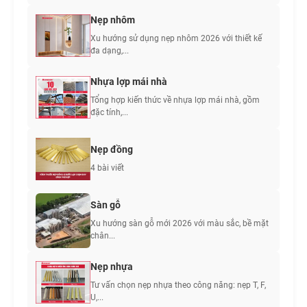
Nẹp nhôm
Xu hướng sử dụng nẹp nhôm 2026 với thiết kế
đa dạng,...
Nhựa lợp mái nhà
Tổng hợp kiến thức về nhựa lợp mái nhà, gồm
đặc tính,...
Nẹp đồng
4 bài viết
Sàn gỗ
Xu hướng sàn gỗ mới 2026 với màu sắc, bề mặt
chân...
Nẹp nhựa
Tư vấn chọn nẹp nhựa theo công năng: nẹp T, F,
U,...