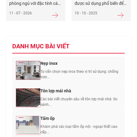
phòng ngủ với đặc tính cách
được sử dụng phổ biến để
âm, cách nhiệt và trang trí
bao phủ và trang trí bề mặt
11 - 07 - 2026
10 - 10 - 2025
tốt. Tấm ốp sợi than tre đa
tường thông qua lớp keo
năng nổi bật với cấu tạo 5
chuyên dụng, giúp tạo điểm
lớp, tái hiện 70 – 80% vẻ đẹp
nhấn thẩm mỹ và bảo vệ
của vật liệu mà nó thay thế
tường khỏi tác động của
và tuổi
Xem thêm...
môi trường. Theo các
DANH MỤC BÀI VIẾT
nguồn tin đáng tin cậy
Xem
thêm...
Nẹp inox
Tư vấn chọn nẹp inox theo vị trí sử dụng: chống
trơn...
Tôn lợp mái nhà
Các bài viết chuyên sâu về tôn lợp mái nhà: So
sánh...
Tấm ốp
Khám phá các loại tấm ốp nội - ngoại thất cao
cấp...