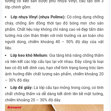
tường có keo sẵn được phủ nhựa Vinyl, cấu tạo bởi 3
lớp chính gồm:
Lớp nhựa Vinyl (nhựa Polime):
Có công dụng chống
cháy, chống ẩm đồng thời tạo độ bóng mịn cho sản
phẩm. Chất liệu này không chỉ nâng cao vẻ đẹp tấm dán
tường mà còn thân thiện với môi trường và an toàn cho
người dùng, chiếm khoảng 40 – 50% độ dày của vật
liệu.
Lớp keo khô Melium:
Gia tăng khả năng chống thấm
và liên kết các lớp cấu tạo lại với nhau. Đây cũng là loại
keo có độ kết dính cao, hạn chế tình trạng bong tróc làm
ảnh hưởng đến chất lượng sản phẩm, chiếm khoảng 20
– 30% độ dày.
Lớp đế giấy:
Là lớp cấu tạo mỏng trong cùng, có tính
chất chống thấm và dễ dàng kết dính lên bề mặt tường,
chiếm khoảng 20 – 30% độ dày.